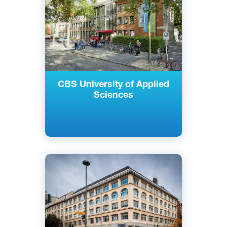
Кельн, Майнц, Берлин, Райне,
Гамбург, Росток, Нойс, Золинген,
Германия
Частный
CBS University of Applied
Sciences
Английский
Берлин, Гамбург, Германия
Частный