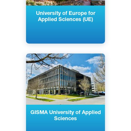
University of Europe for
Applied Sciences (UE)
Английский
Немецкий
Берлин, Потсдам, Германия
Частный
GISMA University of Applied
Sciences