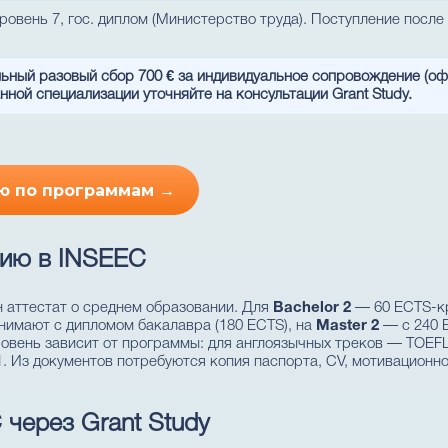
ровень 7, гос. диплом (Министерство труда). Поступление после 
льный разовый сбор 700 € за индивидуальное сопровождение (о
нной специализации уточняйте на консультации Grant Study.
ю по программам →
нию в INSEEC
 аттестат о среднем образовании. Для
Bachelor 2
— 60 ECTS-кр
имают с дипломом бакалавра (180 ECTS), на
Master 2
— с 240 E
овень зависит от программы: для англоязычных треков — TOEFL
. Из документов потребуются копия паспорта, CV, мотивационно
 через Grant Study