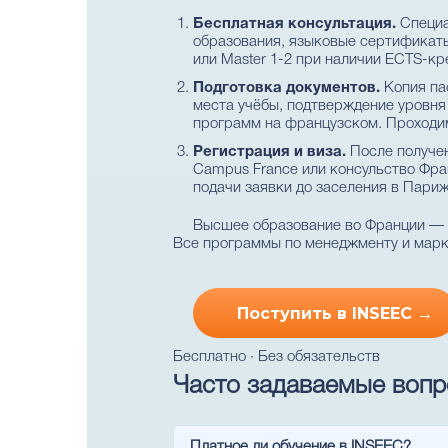
Бесплатная консультация.
Специа
образования, языковые сертификаты
или Master 1-2 при наличии ECTS-кр
Подготовка документов.
Копия пас
места учёбы, подтверждение уровня 
программ на французском. Проходим
Регистрация и виза.
После получен
Campus France или консульство Франц
подачи заявки до заселения в Париж
Высшее образование во Франции —
Все программы по менеджменту и мар
Поступить в INSEEC →
Бесплатно · Без обязательств
Часто задаваемые воп
Платное ли обучение в INSEEC?