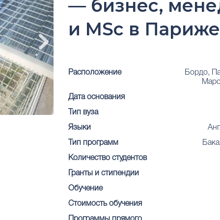
— бизнес, мен
и MSc в Париже
Расположение
Бордо, П
Марс
Дата основания
Тип вуза
Языки
Ан
Тип программ
Бака
Количество студентов
Гранты и стипендии
Обучение
Стоимость обучения
Программы прямого