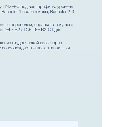
ус INSEEC под ваш профиль: уровень
achelor 1 после школы, Bachelor 2-3
омы с переводом, справка с текущего
и DELF B2 / TCF-TEF B2-C1 для
мление студенческой визы через
dy сопровождает на всех этапах — от