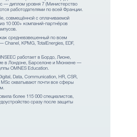
c — диплом уровня 7 (Министерство
ются работодателями по всей Франции.
бе, совмещённой с оплачиваемой
ь из 10 000+ компаний-партнёров
ампусов.
как средневзвешенный по всем
Chanel, KPMG, TotalEnergies, EDF,
 INSEEC работает в Бордо, Лионе,
ние в Лондоне, Барселоне и Мюнхене —
руппы OMNES Education.
 Digital, Data, Communication, HR, CSR,
e и MSc охватывают почти все сферы
м.
овила более 115 000 специалистов,
удоустройство сразу после защиты