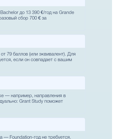
achelor до 13 390 €/год на Grande
разовый сбор 700 € за
т 79 баллов (или эквивалент). Для
ется, если он совпадает с вашим
ыке — например, направления в
дуально: Grant Study поможет
а — Foundation-год не требуется.