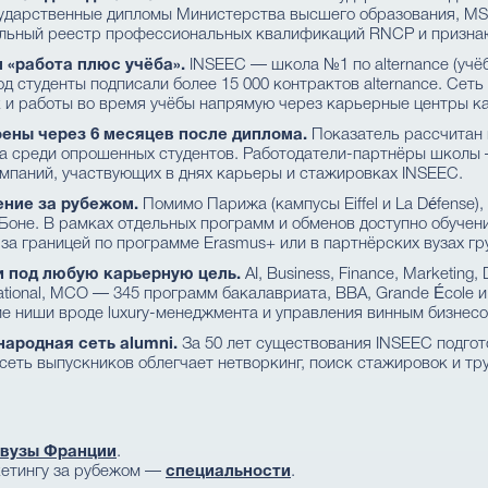
сударственные дипломы Министерства высшего образования, MS
нальный реестр профессиональных квалификаций RNCP и призна
 «работа плюс учёба».
INSEEC — школа №1 по alternance (учё
од студенты подписали более 15 000 контрактов alternance. Сет
 и работы во время учёбы напрямую через карьерные центры к
ены через 6 месяцев после диплома.
Показатель рассчитан 
 среди опрошенных студентов. Работодатели-партнёры школы — 
 компаний, участвующих в днях карьеры и стажировках INSEEC.
ение за рубежом.
Помимо Парижа (кампусы Eiffel и La Défense),
 Боне. В рамках отдельных программ и обменов доступно обуче
 за границей по программе Erasmus+ или в партнёрских вузах г
и под любую карьерную цель.
AI, Business, Finance, Marketing,
nternational, MCO — 345 программ бакалавриата, BBA, Grande Écol
ие ниши вроде luxury-менеджмента и управления винным бизнесо
народная сеть alumni.
За 50 лет существования INSEEC подгот
сеть выпускников облегчает нетворкинг, поиск стажировок и тр
вузы Франции
.
кетингу за рубежом —
специальности
.