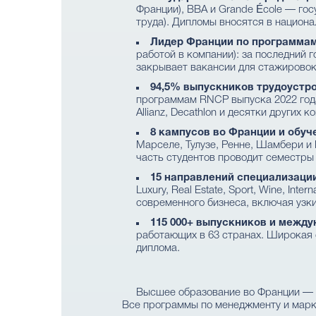
Франции), BBA и Grande École — го
труда). Дипломы вносятся в нацио
Лидер Франции по программам
работой в компании): за последний г
закрывает вакансии для стажировок
94,5% выпускников трудоустро
программам RNCP выпуска 2022 года
Allianz, Decathlon и десятки других
8 кампусов во Франции и обуч
Марселе, Тулузе, Ренне, Шамбери и
часть студентов проводит семестры
15 направлений специализаци
Luxury, Real Estate, Sport, Wine, I
современного бизнеса, включая узк
115 000+ выпускников и между
работающих в 63 странах. Широкая 
диплома.
Высшее образование во Франции —
Все программы по менеджменту и мар