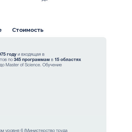
е
Стоимость
975 году
и входящая в
стов по
345 программам
в
15 областях
о Master of Science. Обучение
м уровня 6 (Министерство труда