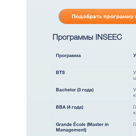
Подобрать программу 
Программы INSEEC
Программа
У
BTS
У
ш
Bachelor (3 года)
У
к
BBA (4 года)
Г
к
Grande École (Master in
Г
Management)