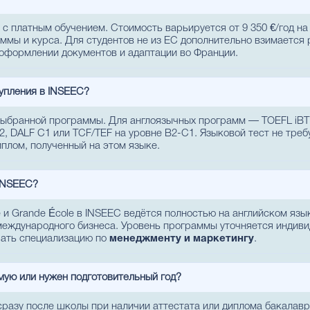
 платным обучением. Стоимость варьируется от 9 350 €/год на B
аммы и курса. Для студентов не из ЕС дополнительно взимается 
оформлении документов и адаптации во Франции.
упления в INSEEC?
выбранной программы. Для англоязычных программ — TOEFL iBT о
 DALF C1 или TCF/TEF на уровне B2-C1. Языковой тест не требу
иплом, полученный на этом языке.
 INSEEC?
ce и Grande École в INSEEC ведётся полностью на английском яз
 международного бизнеса. Уровень программы уточняется индиви
рать специализацию по
менеджменту и маркетингу
.
мую или нужен подготовительный год?
сразу после школы при наличии аттестата или диплома бакалавр