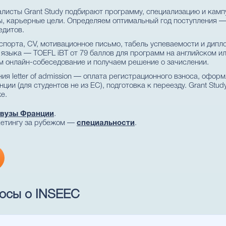
листы Grant Study подбирают программу, специализацию и камп
, карьерные цели. Определяем оптимальный год поступления — B
едитов.
порта, CV, мотивационное письмо, табель успеваемости и дипл
языка — TOEFL iBT от 79 баллов для программ на английском ил
 онлайн-собеседование и получаем решение о зачислении.
ия letter of admission — оплата регистрационного взноса, офор
ии (для студентов не из ЕС), подготовка к переезду. Grant Stu
е.
вузы Франции
.
кетингу за рубежом —
специальности
.
росы о INSEEC