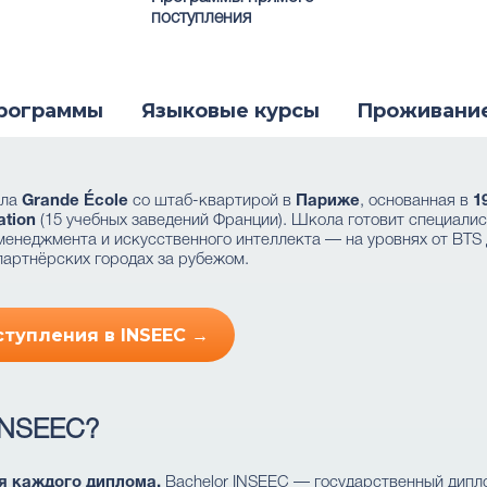
поступления
рограммы
Языковые курсы
Проживани
ола
Grande École
со штаб-квартирой в
Париже
, основанная в
1
tion
(15 учебных заведений Франции). Школа готовит специали
менеджмента и искусственного интеллекта — на уровнях от BTS д
партнёрских городах за рубежом.
ступления в INSEEC →
INSEEC?
я каждого диплома.
Bachelor INSEEC — государственный дипло