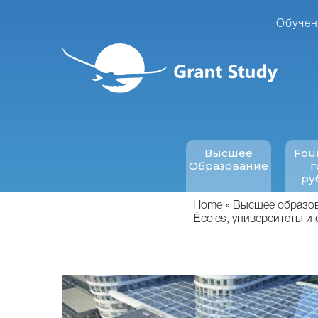
Перейти
к
Обучен
основному
содержанию
Высшее
Fou
Образование
г
ру
Home
Высшее образова
Écoles, университеты и