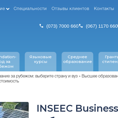
ие
Специальности
Отзывы клиентов
Контакты
(073) 7000 660
(067) 1170 660
ndation-
Языковые
Среднее
Грант
од за
курсы
образование
стипе
бежом
ние за рубежом: выберите страну и вуз
Высшее образован
 стоимость
INSEEC Business