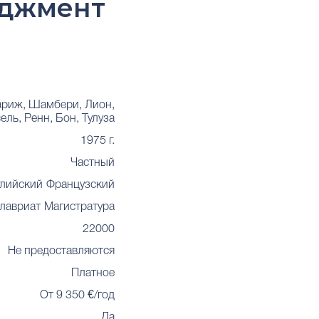
еджмент
ариж, Шамбери, Лион,
ель, Ренн, Бон, Тулуза
1975 г.
Частный
глийский
Французский
лавриат
Магистратура
22000
Не предоставляются
Платное
От 9 350 €/год
Да