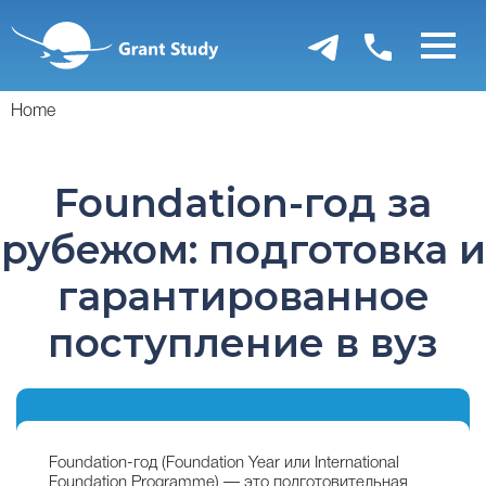
Перейти
к
основному
содержанию
Home
Foundation-год за
рубежом: подготовка и
гарантированное
поступление в вуз
Foundation-год (Foundation Year или International
Foundation Programme) — это подготовительная