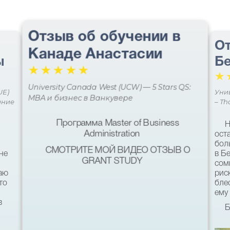
Отзыв об обучении в
От
Канаде Анастасии
ы
Бе
☆
☆
☆
☆
☆
☆
University Canada West (UCW) — 5 Stars QS:
UE)
Уни
MBA и бизнес в Ванкувере
ание
– Th
Программа Master of Business
Н
Administration
ост
бол
СМОТРИТЕ МОЙ ВИДЕО ОТЗЫВ О
не
в Б
GRANT STUDY
сом
наю
рис
то
бле
ему 
в
Б
кач
был