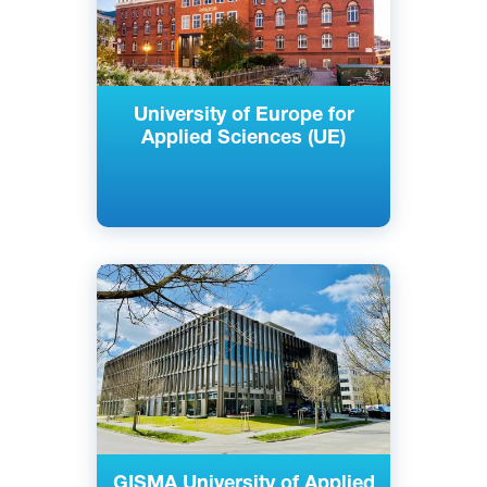
University of Europe for
Applied Sciences (UE)
Английский
Немецкий
Берлин, Потсдам, Германия
Частный
GISMA University of Applied