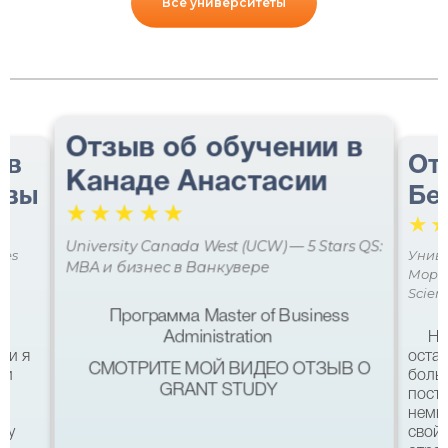
Все университеты
Отзыв об обучении в
 в
От
Канаде Анастасии
авы
Бе
☆
☆
☆
☆
☆
☆
University Canada West (UCW) — 5 Stars QS:
ces
Униве
MBA и бизнес в Ванкувере
Мора 
Scien
Программа Master of Business
Administration
Не
ми я
остав
СМОТРИТЕ МОЙ ВИДЕО ОТЗЫВ О
 и
боль
GRANT STUDY
посту
немн
му
свой 