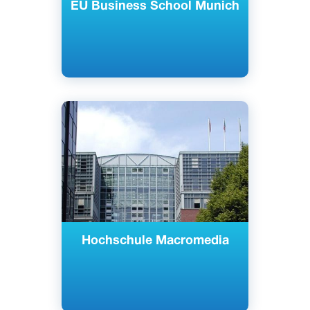
EU Business School Munich
Английский
Немецкий
Берлин, Мюнхен, Германия
Частный
Hochschule Macromedia