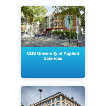
Английский
Немецкий
Кельн, Майнц, Берлин, Райне,
Гамбург, Росток, Нойс, Золинген,
Германия
Частный
CBS University of Applied
Sciences
Английский
Берлин, Гамбург, Германия
Частный