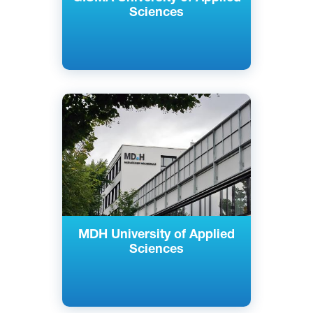
Sciences
Английский
Немецкий
Берлин, Дюссельдорф, Мюнхен,
Германия
Частный
MDH University of Applied
Sciences