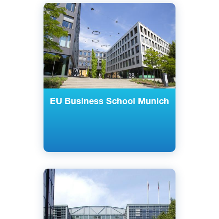
Английский
Мюнхен, Германия
Частный
EU Business School Munich
Английский
Немецкий
Берлин, Мюнхен, Германия
Частный