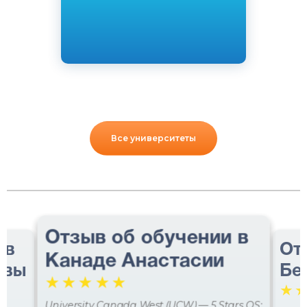
Все университеты
Отзыв об обучении в
 в
От
Канаде Анастасии
авы
Бе
☆
☆
☆
☆
☆
☆
University Canada West (UCW) — 5 Stars QS: