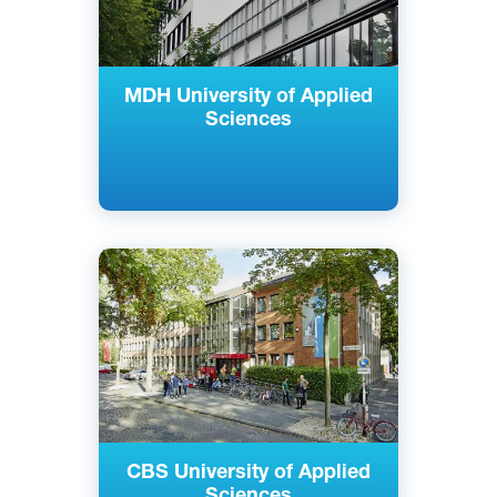
MDH University of Applied
Sciences
Английский
Немецкий
Кельн, Майнц, Берлин, Райне,
Гамбург, Росток, Нойс, Золинген,
Германия
Частный
CBS University of Applied
Sciences