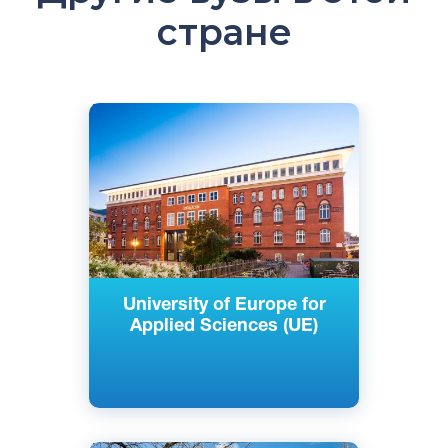
стране
Английский
Немецкий
Берлин, Гамбург, Изерлон, Потсдам,
Германия
Частный
University of Europe for
Applied Sciences (UE)