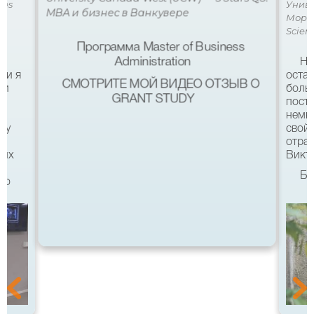
ces
Униве
MBA и бизнес в Ванкувере
Мора 
Scien
Программа Master of Business
Administration
Не
ми я
остав
СМОТРИТЕ МОЙ ВИДЕО ОТЗЫВ О
 и
боль
GRANT STUDY
посту
немн
му
свой 
а
отра
ших
Викто
Бл
что
качес
Все б
хотел
eg в
связ
помо
 с
после
а
Бель
Мура 
уз
аккр
меет
благо