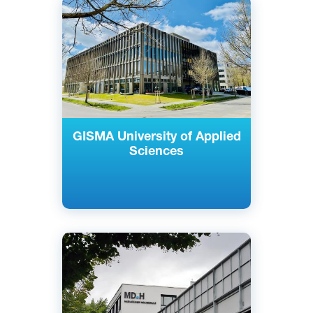
Английский
Немецкий
Берлин, Потсдам, Германия
Частный
GISMA University of Applied
Sciences
Английский
Немецкий
Берлин, Дюссельдорф, Мюнхен,
Германия
Частный