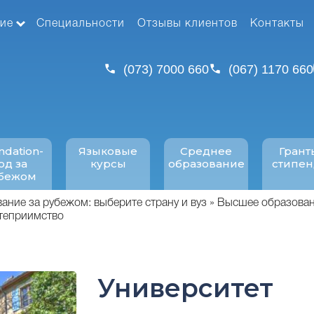
ие
Специальности
Отзывы клиентов
Контакты
(073) 7000 660
(067) 1170 660
ndation-
Языковые
Среднее
Грант
од за
курсы
образование
стипе
бежом
ние за рубежом: выберите страну и вуз
Высшее образован
степриимство
Университет