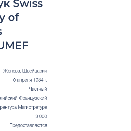
к Swiss
y of
s
 UMEF
Женева, Швейцария
10 апреля 1984 г.
Частный
глийский
Французский
рантура
Магистратура
3 000
Предоставляются