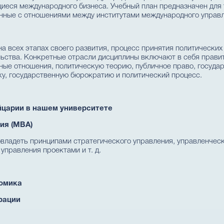
иеся международного бизнеса. Учебный план предназначен для т
анные с отношениями между институтами международного управл
а всех этапах своего развития, процесс принятия политически
ьства. Конкретные отрасли дисциплины включают в себя правит
ные отношения, политическую теорию, публичное право, госуда
у, государственную бюрократию и политический процесс.
царии в нашем университете
ия (MBA)
овладеть принципами стратегического управления, управленчес
управления проектами и т. д.
омика
рации