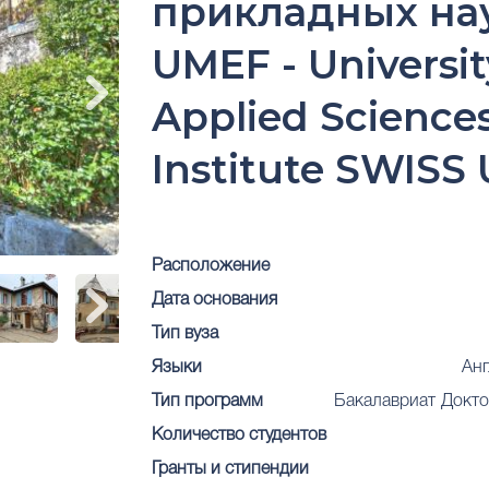
прикладных нау
UMEF - Universit
Applied Science
Institute SWISS
Расположение
Дата основания
Тип вуза
Языки
Ан
Тип программ
Бакалавриат
Докто
Количество студентов
Гранты и стипендии