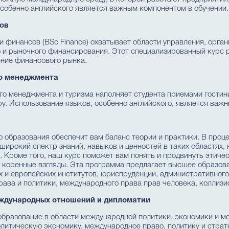
особенно английского является важным компонентом в обучении.
ов
 финансов (BSc Finance) охватывает области управления, орган
о и рыночного финансирования. Этот специализированный курс
ение финансового рынка.
го менеджмента
ого менеджмента и туризма наполняет студента приемами гости
у. Использование языков, особенно английского, является важн
 образования обеспечит вам баланс теории и практики. В проц
широкий спектр знаний, навыков и ценностей в таких областях,
. Кроме того, наш курс поможет вам понять и продвинуть этич
коренные взгляды. Эта программа предлагает высшее образова
 и европейских институтов, юриспруденции, административного
рава и политики, международного права прав человека, коллизи
еждународных отношений и дипломатии
бразование в области международной политики, экономики и м
итическую экономику, международное право, политику и страт