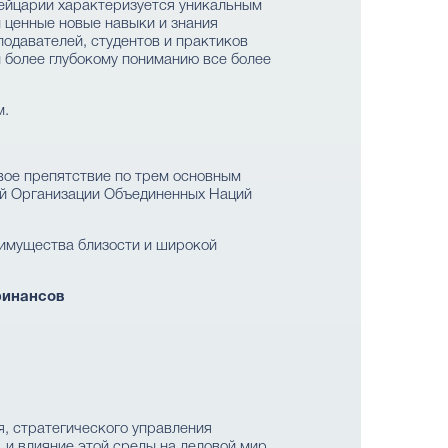
вейцарии характеризуется уникальным
 ценные новые навыки и знания
одавателей, студентов и практиков
 более глубокому пониманию все более
м.
вое препятствие по трем основным
цей Организации Объединенных Наций
еимущества близости и широкой
финансов
, стратегического управления
 и влияние этой среды на деловой мир