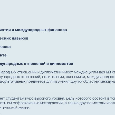
оматии и международных финансов
ческих навыков
ласса
нте
ждународных отношений и дипломатии
народных отношений и дипломатии имеет междисциплинарный х
ународных отношений, политологии, экономики, международног
акультативных предметов для изучения других областей междун
ет студентам курс высокого уровня, цель которого состоит в то
ить им рефлексивные методологии, а также другие методы иссл
итической жизни.