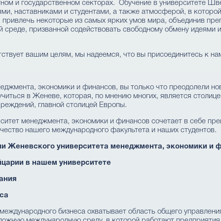
тном и государственном секторах. Обучение в университете Ш
и, наставниками и студентами, а также атмосферой, в которой
привлечь некоторые из самых ярких умов мира, объединив преп
й среде, призванной содействовать свободному обмену идеями и
ствует вашим целям, мы надеемся, что вы присоединитесь к на
джмента, экономики и финансов, вы только что преодолели но
учиться в Женеве, которая, по мнению многих, является столи
реждений, главной столицей Европы.
ситет менеджмента, экономики и финансов сочетает в себе пр
качество нашего международного факультета и наших студентов.
ии Женевск
ого университет
а менеджмента, экономики и 
царии в нашем университете
ания
са
международного бизнеса охватывает область общего управления
ложную международную среду, в которой работают предприятия,