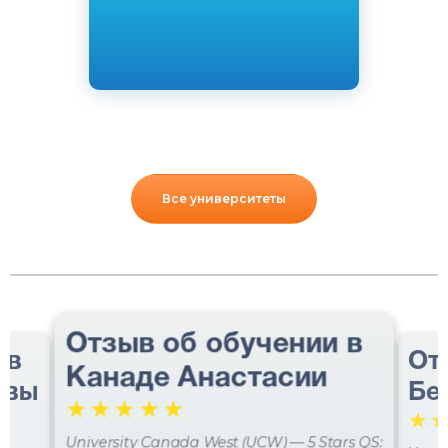
Все университеты
Отзыв об обучении в
 в
От
Канаде Анастасии
авы
Бе
☆
☆
☆
☆
☆
☆
University Canada West (UCW) — 5 Stars QS: