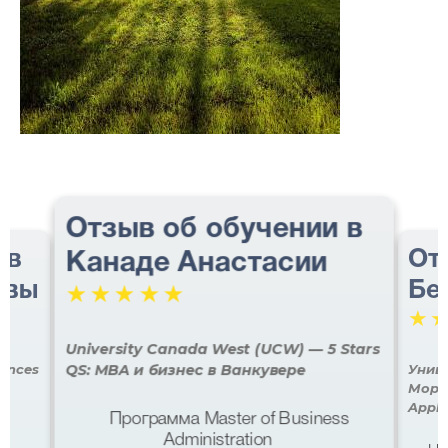
Отзыв об обучении в
 в
От
Канаде Анастасии
авы
Бе
☆
☆
☆
☆
☆
☆
University Canada West (UCW) — 5 Stars
iences
Унив
QS: MBA и бизнес в Ванкувере
е
Мора 
Appli
Программа Master of Business
Administration