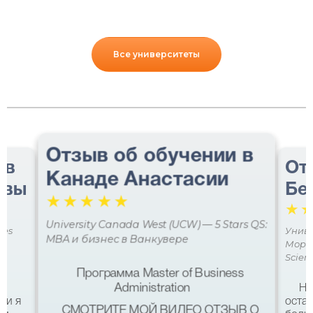
Все университеты
Отзыв об обучении в
 в
От
Канаде Анастасии
авы
Бе
☆
☆
☆
☆
☆
☆
University Canada West (UCW) — 5 Stars QS:
ces
Униве
MBA и бизнес в Ванкувере
Мора 
Scien
Программа Master of Business
Administration
Не
ми я
остав
СМОТРИТЕ МОЙ ВИДЕО ОТЗЫВ О