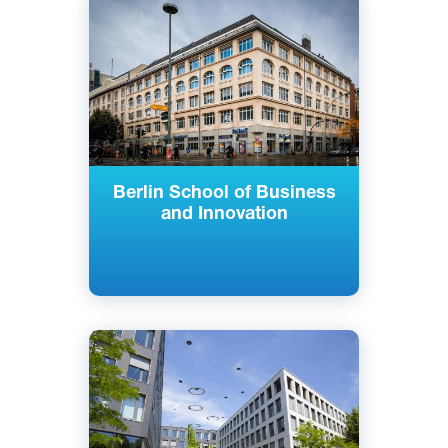
Английский
Берлин, Гамбург, Германия
Частный
Berlin School of Business
and Innovation
Английский
Мюнхен, Германия
Частный