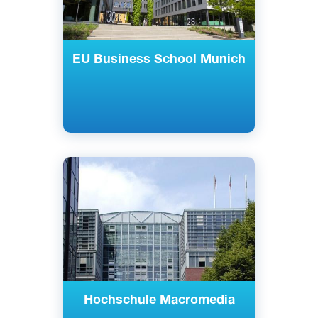
EU Business School Munich
Английский
Немецкий
Берлин, Мюнхен, Германия
Частный
Hochschule Macromedia