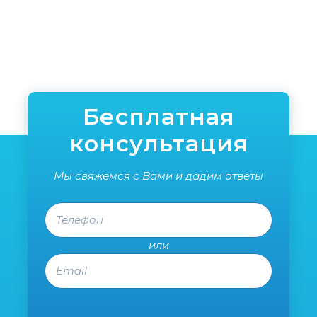
рискн
рулет
сдел
поль
реко
специ
уже в
Спаси
Бесплатная
консультация
Мы свяжемся с Вами и дадим ответы
Телефон
или
Email