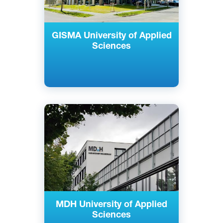
GISMA University of Applied
Sciences
Английский
Немецкий
Берлин, Дюссельдорф, Мюнхен,
Германия
Частный
MDH University of Applied
Sciences