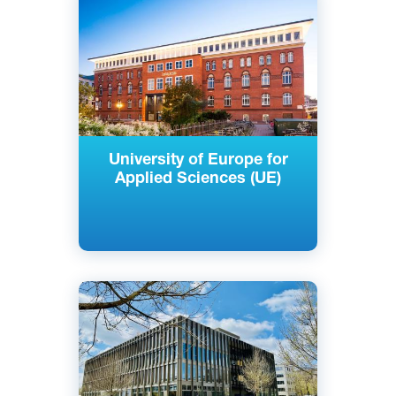
Немецкий
Берлин, Гамбург, Изерлон, Потсдам,
Германия
Частный
University of Europe for
Applied Sciences (UE)
Английский
Немецкий
Берлин, Потсдам, Германия
Частный