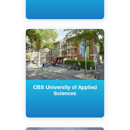
Английский
Немецкий
Кельн, Майнц, Берлин, Райне,
Гамбург, Росток, Нойс, Золинген,
Германия
Частный
CBS University of Applied
Sciences