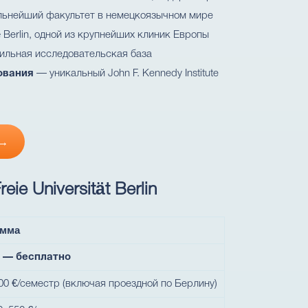
ьнейший факультет в немецкоязычном мире
 Berlin, одной из крупнейших клиник Европы
льная исследовательская база
ования
— уникальный John F. Kennedy Institute
 →
ie Universität Berlin
мма
€ — бесплатно
00 €/семестр (включая проездной по Берлину)