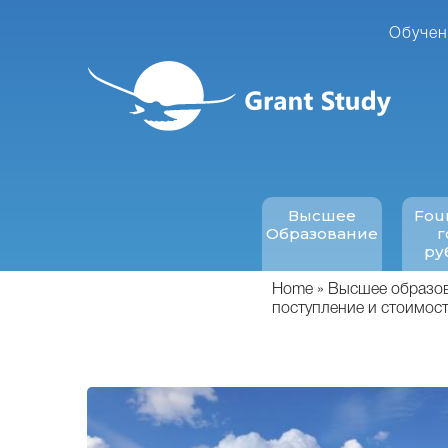
Перейти
к
Обучен
основному
содержанию
Высшее
Fou
Образование
г
ру
Home
Высшее образова
поступление и стоимос