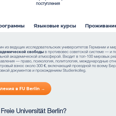
поступления
рограммы
Языковые курсы
Проживани
 — один из ведущих исследовательских университетов Германии и ми
адемической свободы
в противовес советской системе — и по
ной академической атмосферой. Входит в топ-100 мировых рей
авления — право, психология, политология, международные отн
ровый взнос около 300 €, включающий проездной по всему Берл
товкой документов и прохождением Studienkolleg.
ления в FU Berlin →
reie Universität Berlin?