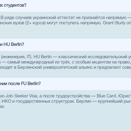
их студентов?
. В ряде случаев украинский аттестат не признаётся напрямую 
аинских вузов (2+ курса) могут поступать напрямую. Grant Study 
 и HU Berlin?
 (инженерия, IT). HU Berlin — классический исследовательский 
n — самый международный из трёх, с особым акцентом на право,
входят в Берлинский университетский альянс и предлагают со
ии после FU Berlin?
ю Job-Seeker Visa, а после трудоустройства — Blue Card. Юрист
, НКО и государственных структурах. Берлин — крупнейший рын
ах.