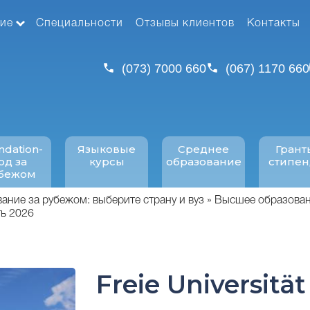
ие
Специальности
Отзывы клиентов
Контакты
(073) 7000 660
(067) 1170 660
ndation-
Языковые
Среднее
Грант
од за
курсы
образование
стипе
бежом
ние за рубежом: выберите страну и вуз
Высшее образовани
ть 2026
Freie Universität