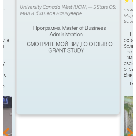
☆
University Canada West (UCW) — 5 Stars QS:
ces
Униве
MBA и бизнес в Ванкувере
Мора 
Scien
Программа Master of Business
Administration
Не
ми я
остав
СМОТРИТЕ МОЙ ВИДЕО ОТЗЫВ О
 и
боль
GRANT STUDY
посту
немн
му
свой 
а
отра
ших
Викто
Бл
что
качес
Все б
хотел
eg в
связ
помо
 с
после
а
Бель
Мура 
уз