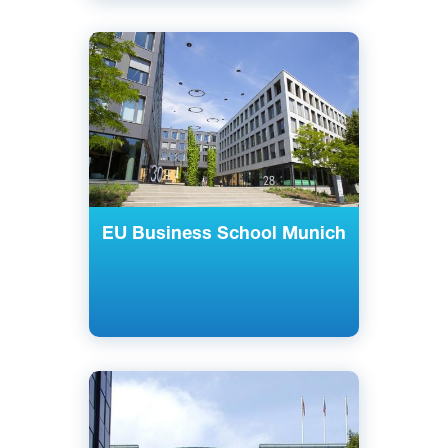
Английский
Мюнхен, Германия
Частный
EU Business School Munich
Английский
Немецкий
Берлин, Мюнхен, Германия
Частный