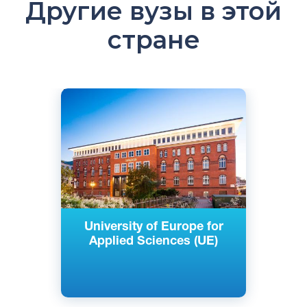
Другие вузы в этой
стране
Английский
Немецкий
Берлин, Гамбург, Изерлон, Потсдам,
Германия
Частный
University of Europe for
Applied Sciences (UE)