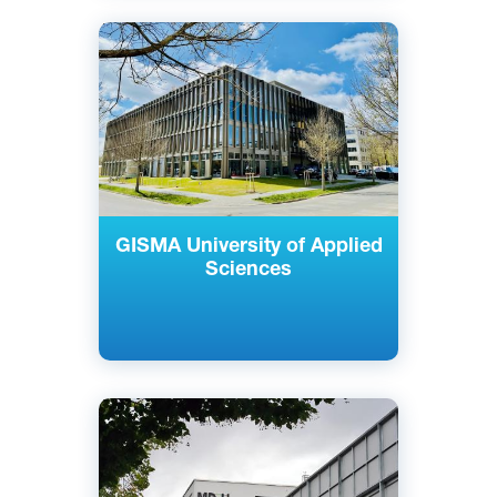
Английский
Немецкий
Берлин, Потсдам, Германия
Частный
GISMA University of Applied
Sciences
Английский
Немецкий
Берлин, Дюссельдорф, Мюнхен,
Германия
Частный