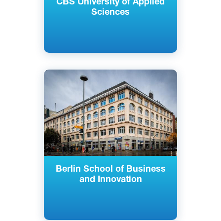
CBS University of Applied
Sciences
Английский
Берлин, Гамбург, Германия
Частный
Berlin School of Business
and Innovation