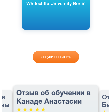
Whitecliffe University Berlin
Все университеты
Отзыв об обучении в
 в
От
Канаде Анастасии
авы
Бе
☆
☆
☆
☆
☆