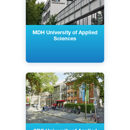
MDH University of Applied
Sciences
Английский
Немецкий
Кельн, Майнц, Берлин, Райне,
Гамбург, Росток, Нойс, Золинген,
Германия
Частный