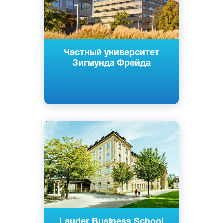
Частный университет
Зигмунда Фрейда
Английский
Вена, Австрия
Государственный
Lauder Business School