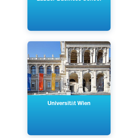
Английский
Немецкий
Вена, Австрия
Государственный
Universität Wien