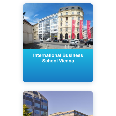
Английский
Вена, Австрия
Частный
International Business
School Vienna
Английский
Немецкий
Вена, Австрия
Частный