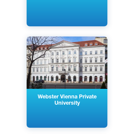
Английский
Вена, Австрия
Частный
Webster Vienna Private
University