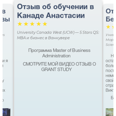
Отзыв об обучении в
 в
От
Канаде Анастасии
авы
Бе
☆
☆
☆
☆
☆
☆
University Canada West (UCW) — 5 Stars QS:
ces
Униве
MBA и бизнес в Ванкувере
Мора 
Scien
Программа Master of Business
Administration
Не
ми я
остав
СМОТРИТЕ МОЙ ВИДЕО ОТЗЫВ О
 и
боль
GRANT STUDY
посту
немн
му
свой 
а
отра
ших
Викто
Бл
что
качес
Все б
хотел
eg в