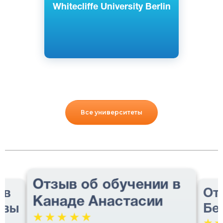
Whitecliffe University Berlin
Все университеты
Отзыв об обучении в
 в
От
Канаде Анастасии
авы
Бе
☆
☆
☆
☆
☆