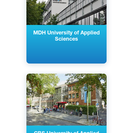
MDH University of Applied
Sciences
Английский
Немецкий
Кельн, Майнц, Берлин, Райне,
Гамбург, Росток, Нойс, Золинген,
Германия
Частный