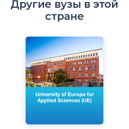
Другие вузы в этой
стране
Английский
Немецкий
Берлин, Гамбург, Изерлон, Потсдам,
Германия
Частный
University of Europe for
Applied Sciences (UE)