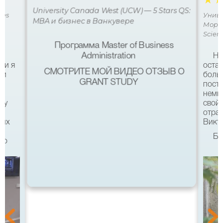
☆
University Canada West (UCW) — 5 Stars QS:
ces
Униве
MBA и бизнес в Ванкувере
Мора 
Scien
Программа Master of Business
Administration
Не
ми я
остав
СМОТРИТЕ МОЙ ВИДЕО ОТЗЫВ О
 и
боль
GRANT STUDY
посту
немн
му
свой 
а
отра
ших
Викто
Бл
что
качес
Все б
хотел
eg в
связ
помо
 с
после
а
Бель
Мура 
уз
аккр