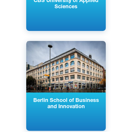
CBS University of Applied
Sciences
Английский
Берлин, Гамбург, Германия
Частный
Berlin School of Business
and Innovation