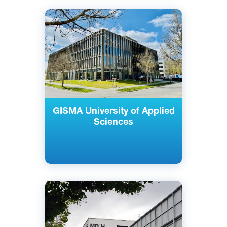
Английский
Немецкий
Берлин, Потсдам, Германия
Частный
GISMA University of Applied
Sciences
Английский
Немецкий
Берлин, Дюссельдорф, Мюнхен,
Германия
Частный