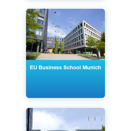
Английский
Мюнхен, Германия
Частный
EU Business School Munich
Английский
Немецкий
Берлин, Мюнхен, Германия
Частный