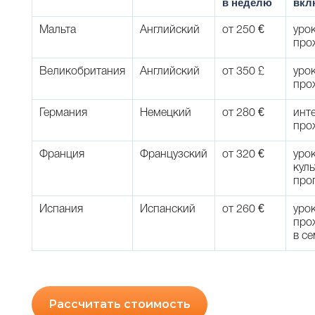
в неделю
вкл
Мальта
Английский
от 250 €
уро
про
Великобритания
Английский
от 350 £
уро
про
Германия
Немецкий
от 280 €
инт
про
Франция
Французский
от 320 €
уро
кул
про
Испания
Испанский
от 260 €
уро
про
в с
Рассчитать стоимость