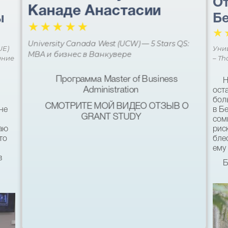
От
Канаде Анастасии
ы
Бе
☆
☆
☆
☆
☆
☆
University Canada West (UCW) — 5 Stars QS:
UE)
Уни
MBA и бизнес в Ванкувере
ание
– Th
Программа Master of Business
Н
Administration
ост
бол
СМОТРИТЕ МОЙ ВИДЕО ОТЗЫВ О
не
в Б
GRANT STUDY
сом
наю
рис
то
бле
ему 
в
Б
кач
был
ь
хот
со 
пом
11-