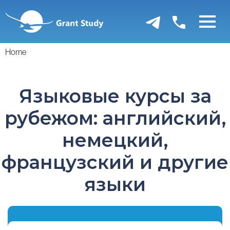
Перейти
к
основному
содержанию
Home
Языковые курсы за
рубежом: английский,
немецкий,
французский и другие
языки