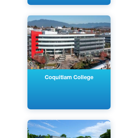
Английский
Ванкувер, Сарри, Канада
Частный
Coquitlam College
Английский
Норт-Бей, Канада
Государственный