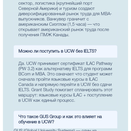
сектор, логистика (крупнейший порт
Северной Америки) и туризм создают
диверсифицированный рынок труда для MBA-
выпускников. Ванкувер граничит с
американским Сиэтлом (1,5 часа) — что
открывает американский рынок труда после
получения ПМЖ Канады.
Можно ли поступить в UCW без IELTS?
Да. UCW принимает сертификат ILAC Pathway
(PW 3.2) как альтернативу IELTS для программ
BCom и MBA. Это означает что студент может
сначала пройти языковые курсы в ILAC
Canada и напрямую перейти в UCW без сдачи
IELTS. Grant Study помогает спланировать этот
маршрут: языковые курсы ILAC + поступление
в UCW как единый процесс.
Что такое GUS Group и как это влияет на
обучение в UCW?