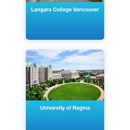
Langara College Vancouver
Английский
Реджайна, Канада
Государственный
University of Regina