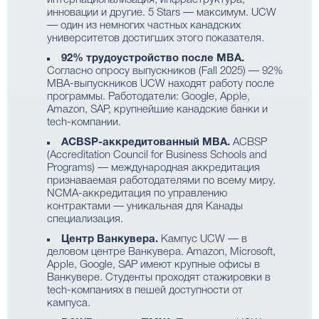
интернационализация, инфраструктура,
инновации и другие. 5 Stars — максимум. UCW
— один из немногих частных канадских
университетов достигших этого показателя.
92% трудоустройство после MBA.
Согласно опросу выпускников (Fall 2025) — 92%
MBA-выпускников UCW находят работу после
программы. Работодатели: Google, Apple,
Amazon, SAP, крупнейшие канадские банки и
tech-компании.
ACBSP-аккредитованный MBA.
ACBSP
(Accreditation Council for Business Schools and
Programs) — международная аккредитация
признаваемая работодателями по всему миру.
NCMA-аккредитация по управлению
контрактами — уникальная для Канады
специализация.
Центр Ванкувера.
Кампус UCW — в
деловом центре Ванкувера. Amazon, Microsoft,
Apple, Google, SAP имеют крупные офисы в
Ванкувере. Студенты проходят стажировки в
tech-компаниях в пешей доступности от
кампуса.