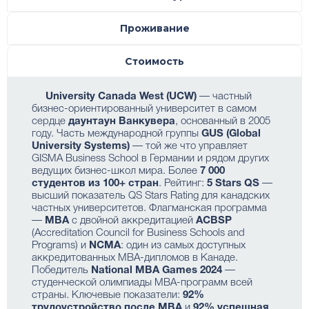
Проживание
Стоимость
University Canada West (UCW)
— частный
бизнес-ориентированный университет в самом
сердце
даунтаун Ванкувера
, основанный в 2005
году. Часть международной группы
GUS (Global
University Systems)
— той же что управляет
GISMA Business School в Германии и рядом других
ведущих бизнес-школ мира. Более
7 000
студентов из 100+ стран
. Рейтинг:
5 Stars QS
—
высший показатель QS Stars Rating для канадских
частных университетов. Флагманская программа
—
MBA
с двойной аккредитацией
ACBSP
(Accreditation Council for Business Schools and
Programs) и
NCMA
: один из самых доступных
аккредитованных MBA-дипломов в Канаде.
Победитель
National MBA Games 2024
—
студенческой олимпиады MBA-программ всей
страны. Ключевые показатели:
92%
трудоустройство после MBA
и
92% успешная