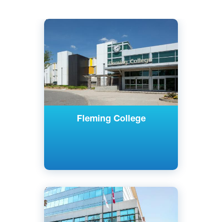
Английский
Онтарио, Канада
Государственный
Fleming College
Английский
Ниагара-Фолс, Канада
Частный