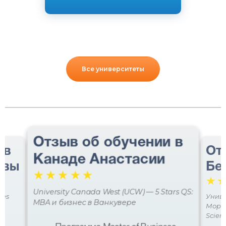
Все университеты
Отзыв об обучении в
 в
От
Канаде Анастасии
авы
Бе
☆
☆
☆
☆
☆
☆
University Canada West (UCW) — 5 Stars QS:
ces
Униве
MBA и бизнес в Ванкувере
Мора 
Scien