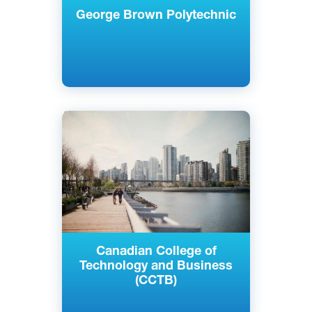
George Brown Polytechnic
Английский
Ванкувер, Канада
Частный
Canadian College of
Technology and Business
(CCTB)