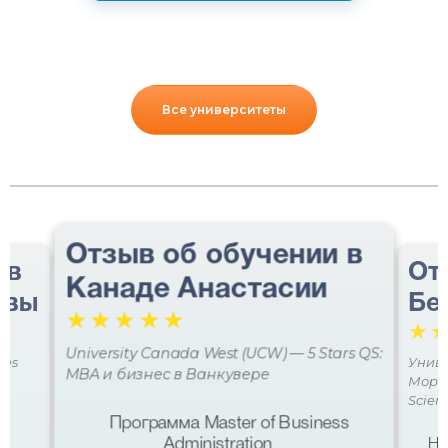
Все университеты
Отзыв об обучении в
 в
От
Канаде Анастасии
авы
Бе
☆
☆
☆
☆
☆
☆
University Canada West (UCW) — 5 Stars QS:
ces
Униве
MBA и бизнес в Ванкувере
Мора 
Scien
Программа Master of Business
Administration
Не