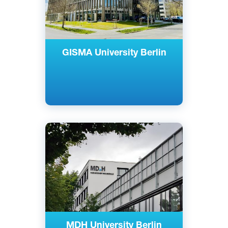
GISMA University Berlin
Английский
Берлин, Дюссельдорф, Германия
Частный
MDH University Berlin