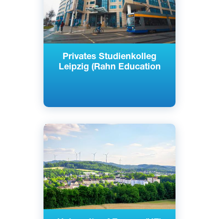
Privates Studienkolleg
Leipzig (Rahn Education
Английский
Немецкий
Изерлон, Германия
Частный