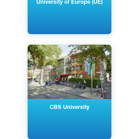
University of Europe (UE)
Английский
Немецкий
Кельн, Германия
Частный
CBS University