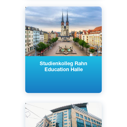
Немецкий
Галле, Германия
Частный
Studienkolleg Rahn
Education Halle
Немецкий
Лейпциг, Германия
Частный