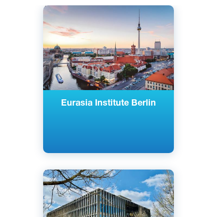
Английский
Немецкий
Берлин, Германия
Частный
Eurasia Institute Berlin
Английский
Берлин, Потсдам, Германия
Частный