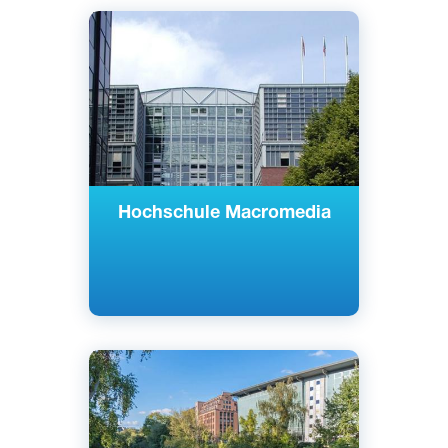
Английский
Немецкий
Берлин, Мюнхен, Германия
Частный
Hochschule Macromedia
Английский
Берлин, Германия
Частный