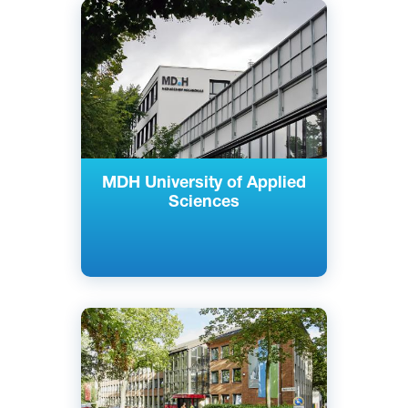
Английский
Немецкий
Берлин, Дюссельдорф, Мюнхен,
Германия
Частный
MDH University of Applied
Sciences
Английский
Немецкий
Кельн, Майнц, Берлин, Райне,
Гамбург, Росток, Нойс, Золинген,
Германия
Частный