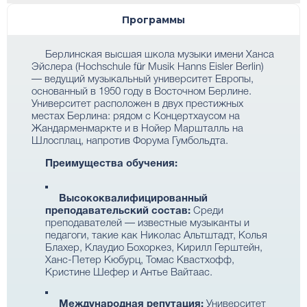
Программы
Берлинская высшая школа музыки имени Ханса
Эйслера (Hochschule für Musik Hanns Eisler Berlin)
— ведущий музыкальный университет Европы,
основанный в 1950 году в Восточном Берлине.
Университет расположен в двух престижных
местах Берлина: рядом с Концертхаусом на
Жандарменмаркте и в Нойер Маршталль на
Шлосплац, напротив Форума Гумбольдта.
Преимущества обучения:
Высококвалифицированный
преподавательский состав:
Среди
преподавателей — известные музыканты и
педагоги, такие как Николас Альтштадт, Колья
Блахер, Клаудио Бохоркез, Кирилл Герштейн,
Ханс-Петер Кюбурц, Томас Квастхофф,
Кристине Шефер и Антье Вайтаас.
Международная репутация:
Университет