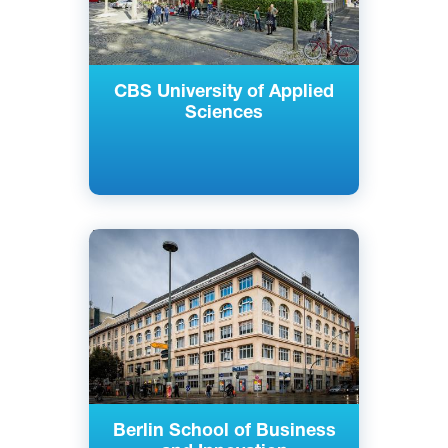
CBS University of Applied
Sciences
Английский
Берлин, Гамбург, Германия
Частный
Berlin School of Business