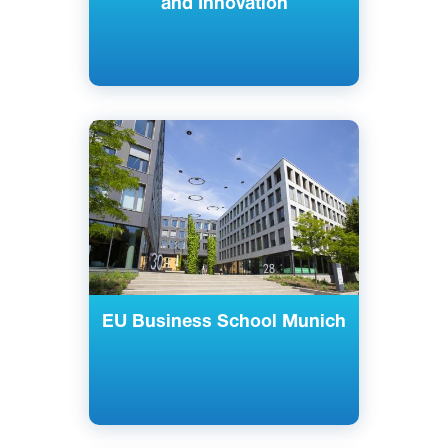
and Innovation
Английский
Мюнхен, Германия
Частный
EU Business School Munich