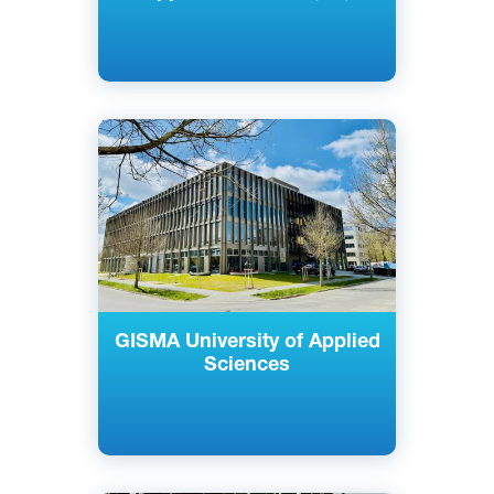
Английский
Немецкий
Берлин, Потсдам, Германия
Частный
GISMA University of Applied
Sciences