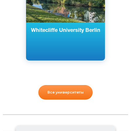
Whitecliffe University Berlin
Все университеты