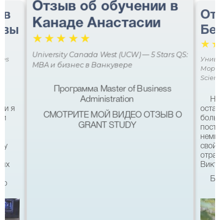
Отзыв об обучении в
 в
От
Канаде Анастасии
авы
Бе
☆
☆
☆
☆
☆
☆
University Canada West (UCW) — 5 Stars QS:
ces
Униве
MBA и бизнес в Ванкувере
Мора 
Scien
Программа Master of Business
Administration
Не
ми я
остав
СМОТРИТЕ МОЙ ВИДЕО ОТЗЫВ О
 и
боль
GRANT STUDY
посту
немн
му
свой 
а
отра
ших
Викто
Бл
что
качес
Все б
хотел
eg в
связ