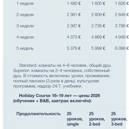
1 неделя
1 480 €
1 605 €
1 626 €
2 недели
2 361 €
2 609 €
2 649 €
3 недели
3 367 €
3 739 €
3 799 €
4 недели
4 373 €
4 869 €
4 949 €
5 недель
5 379 €
5 999 €
6 099 €
Standard: комнаты на 4–6 человек, общий душ.
Superior: комнаты на 2–4 человека, собственный
душ. В стоимость включены: уроки, проживание,
полный пансион (3 раза в день), культурная
программа, надзор 24/7, учебники.
Holiday Course 16–19 лет — цены 2026
(обучение + B&B, завтрак включён):
Продолжительность
25
25
25
уроков,
уроков,
уроков,
single
2-bed
3-bed