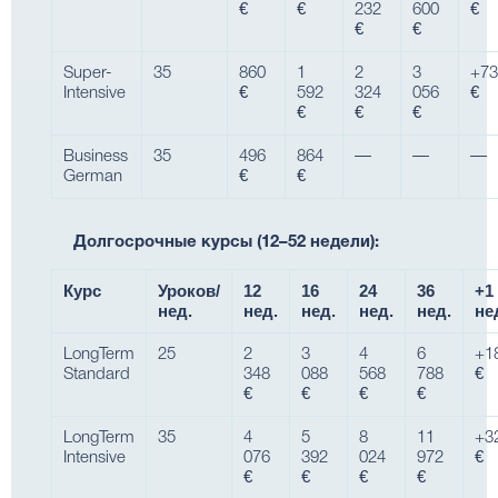
€
€
232
600
€
€
€
Super-
35
860
1
2
3
+73
Intensive
€
592
324
056
€
€
€
€
Business
35
496
864
—
—
—
German
€
€
Долгосрочные курсы (12–52 недели):
Курс
Уроков/
12
16
24
36
+1
нед.
нед.
нед.
нед.
нед.
не
LongTerm
25
2
3
4
6
+1
Standard
348
088
568
788
€
€
€
€
€
LongTerm
35
4
5
8
11
+3
Intensive
076
392
024
972
€
€
€
€
€