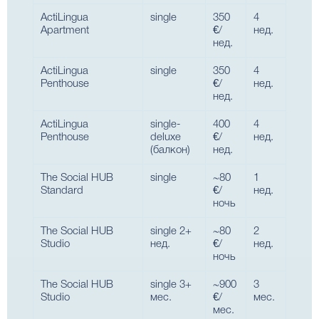
ActiLingua
single
350
4
Apartment
€/
нед.
нед.
ActiLingua
single
350
4
Penthouse
€/
нед.
нед.
ActiLingua
single-
400
4
Penthouse
deluxe
€/
нед.
(балкон)
нед.
The Social HUB
single
~80
1
Standard
€/
нед.
ночь
The Social HUB
single 2+
~80
2
Studio
нед.
€/
нед.
ночь
The Social HUB
single 3+
~900
3
Studio
мес.
€/
мес.
мес.