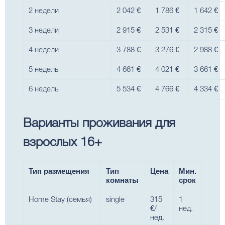
2 недели
2 042 €
1 786 €
1 642 €
3 недели
2 915 €
2 531 €
2 315 €
4 недели
3 788 €
3 276 €
2 988 €
5 недель
4 661 €
4 021 €
3 661 €
6 недель
5 534 €
4 766 €
4 334 €
Варианты проживания для
взрослых 16+
Тип размещения
Тип
Цена
Мин.
комнаты
срок
Home Stay (семья)
single
315
1
€/
нед.
нед.