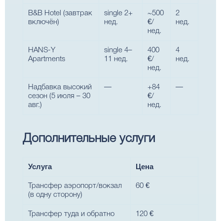
B&B Hotel (завтрак
single 2+
~500
2
включён)
нед.
€/
нед.
нед.
HANS-Y
single 4–
400
4
Apartments
11 нед.
€/
нед.
нед.
Надбавка высокий
—
+84
—
сезон (5 июля – 30
€/
авг.)
нед.
Дополнительные услуги
Услуга
Цена
Трансфер аэропорт/вокзал
60 €
(в одну сторону)
Трансфер туда и обратно
120 €