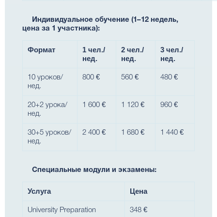
Индивидуальное обучение (1–12 недель,
цена за 1 участника):
Формат
1 чел./
2 чел./
3 чел./
нед.
нед.
нед.
10 уроков/
800 €
560 €
480 €
нед.
20+2 урока/
1 600 €
1 120 €
960 €
нед.
30+5 уроков/
2 400 €
1 680 €
1 440 €
нед.
Специальные модули и экзамены:
Услуга
Цена
University Preparation
348 €