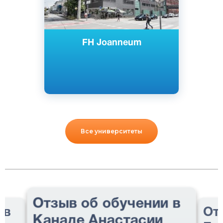
FH Joanneum
Все университеты
Отзыв об обучении в
 в
От
Канаде Анастасии