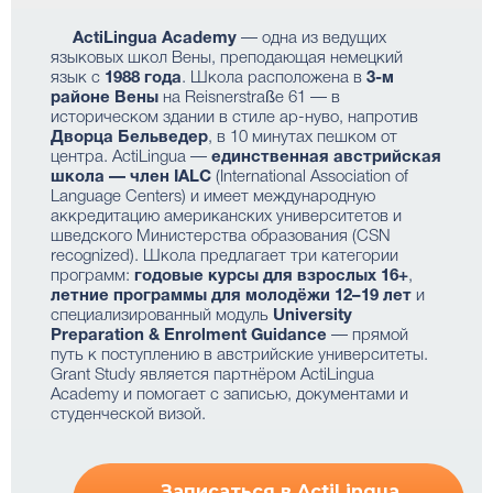
ActiLingua Academy
— одна из ведущих
языковых школ Вены, преподающая немецкий
язык с
1988 года
. Школа расположена в
3-м
районе Вены
на Reisnerstraße 61 — в
историческом здании в стиле ар-нуво, напротив
Дворца Бельведер
, в 10 минутах пешком от
центра. ActiLingua —
единственная австрийская
школа — член IALC
(International Association of
Language Centers) и имеет международную
аккредитацию американских университетов и
шведского Министерства образования (CSN
recognized). Школа предлагает три категории
программ:
годовые курсы для взрослых 16+
,
летние программы для молодёжи 12–19 лет
и
специализированный модуль
University
Preparation & Enrolment Guidance
— прямой
путь к поступлению в австрийские университеты.
Grant Study является партнёром ActiLingua
Academy и помогает с записью, документами и
студенческой визой.
Записаться в ActiLingua