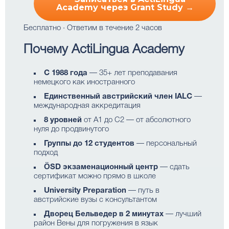
Academy через Grant Study →
Бесплатно · Ответим в течение 2 часов
Почему ActiLingua Academy
С 1988 года
— 35+ лет преподавания
немецкого как иностранного
Единственный австрийский член IALC
—
международная аккредитация
8 уровней
от A1 до C2 — от абсолютного
нуля до продвинутого
Группы до 12 студентов
— персональный
подход
ÖSD экзаменационный центр
— сдать
сертификат можно прямо в школе
University Preparation
— путь в
австрийские вузы с консультантом
Дворец Бельведер в 2 минутах
— лучший
район Вены для погружения в язык