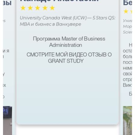
авы
Бе
☆
☆
☆
☆
☆
☆
University Canada West (UCW) — 5 Stars QS:
ces
Униве
MBA и бизнес в Ванкувере
Мора 
Scien
Программа Master of Business
Administration
Не
ми я
остав
СМОТРИТЕ МОЙ ВИДЕО ОТЗЫВ О
 и
боль
GRANT STUDY
посту
немн
му
свой 
а
отра
ших
Викто
Бл
что
качес
Все б
хотел
eg в
связ
помо
 с
после
а
Бель