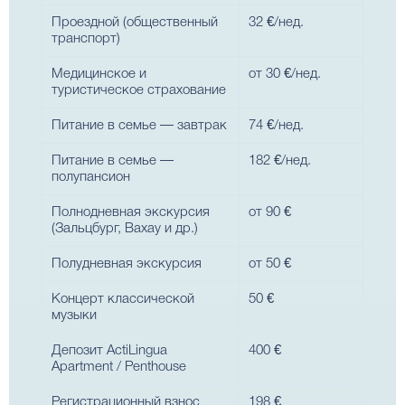
Проездной (общественный
32 €/нед.
транспорт)
Медицинское и
от 30 €/нед.
туристическое страхование
Питание в семье — завтрак
74 €/нед.
Питание в семье —
182 €/нед.
полупансион
Полнодневная экскурсия
от 90 €
(Зальцбург, Вахау и др.)
Полудневная экскурсия
от 50 €
Концерт классической
50 €
музыки
Депозит ActiLingua
400 €
Apartment / Penthouse
Регистрационный взнос
198 €