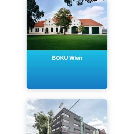
Немецкий
Вена, Австрия
Государственный
BOKU Wien
Английский
Немецкий
Грац, Капфенберг, Бад-Глайхенберг,
Австрия
Государственный