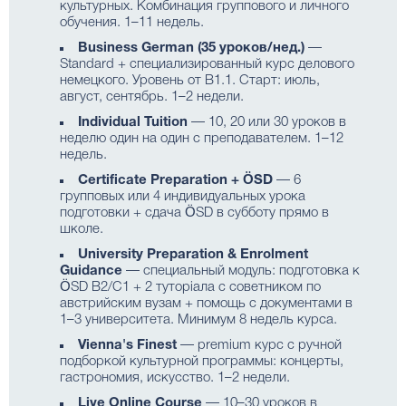
культурных. Комбинация группового и личного
обучения. 1–11 недель.
Business German (35 уроков/нед.)
—
Standard + специализированный курс делового
немецкого. Уровень от B1.1. Старт: июль,
август, сентябрь. 1–2 недели.
Individual Tuition
— 10, 20 или 30 уроков в
неделю один на один с преподавателем. 1–12
недель.
Certificate Preparation + ÖSD
— 6
групповых или 4 индивидуальных урока
подготовки + сдача ÖSD в субботу прямо в
школе.
University Preparation & Enrolment
Guidance
— специальный модуль: подготовка к
ÖSD B2/C1 + 2 туторіала с советником по
австрийским вузам + помощь с документами в
1–3 университета. Минимум 8 недель курса.
Vienna's Finest
— premium курс с ручной
подборкой культурной программы: концерты,
гастрономия, искусство. 1–2 недели.
Live Online Course
— 10–30 уроков в