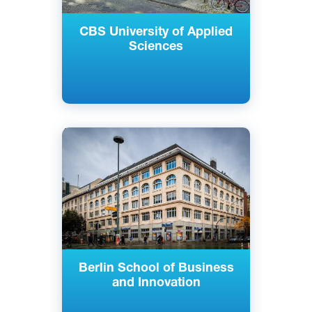
CBS University of Applied
Sciences
Английский
Берлин, Гамбург, Германия
Частный
Berlin School of Business
and Innovation