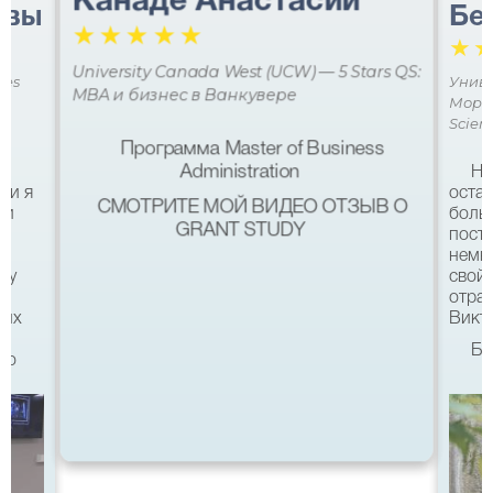
Канаде Анастасии
авы
Бе
☆
☆
☆
☆
☆
☆
University Canada West (UCW) — 5 Stars QS:
ces
Униве
MBA и бизнес в Ванкувере
Мора 
Scien
Программа Master of Business
Administration
Не
ми я
остав
СМОТРИТЕ МОЙ ВИДЕО ОТЗЫВ О
 и
боль
GRANT STUDY
посту
немн
му
свой 
а
отра
ших
Викто
Бл
что
качес
Все б
хотел
eg в
связ
помо
 с
после
а