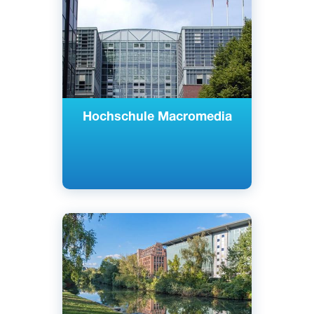
Берлин, Мюнхен, Германия
Частный
Hochschule Macromedia
Английский
Берлин, Германия
Частный