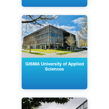
Английский
Немецкий
Берлин, Потсдам, Германия
Частный
GISMA University of Applied
Sciences
Английский
Немецкий