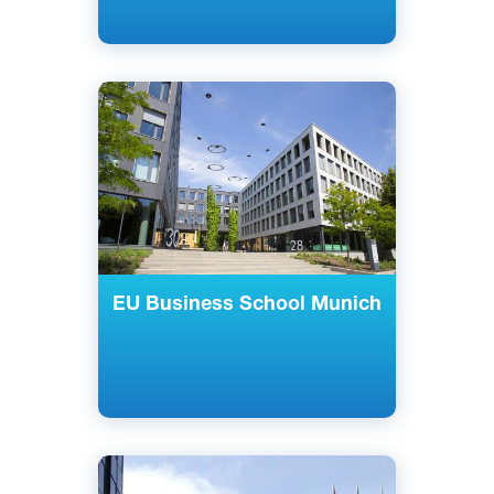
Английский
Мюнхен, Германия
Частный
EU Business School Munich
Английский
Немецкий