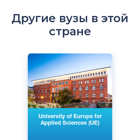
Другие вузы в этой
стране
Английский
Немецкий
Берлин, Гамбург, Изерлон, Потсдам,
Германия
Частный
University of Europe for
Applied Sciences (UE)