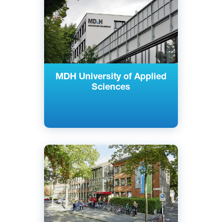
Берлин, Дюссельдорф, Мюнхен,
Германия
Частный
MDH University of Applied
Sciences
Английский
Немецкий
Кельн, Майнц, Берлин, Райне,
Гамбург, Росток, Нойс, Золинген,
Германия
Частный