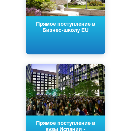
Прямое поступление в
Бизнес-школу EU
Английский
Сеговия, Мадрид, Испания
Частный
Прямое поступление в
вузы Испании -