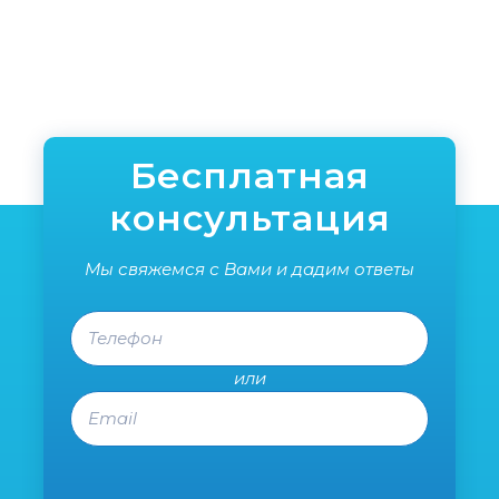
ком
гос
Вик
усп
еще 
Бесплатная
консультация
Мы свяжемся с Вами и дадим ответы
Телефон
или
Email