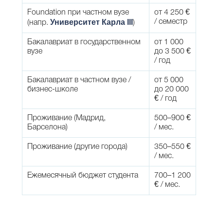
Foundation при частном вузе
от 4 250 €
Университет Карла III
/ семестр
(напр.
)
Бакалавриат в государственном
от 1 000
вузе
до 3 500 €
/ год
Бакалавриат в частном вузе /
от 5 000
бизнес-школе
до 20 000
€ / год
Проживание (Мадрид,
500–900 €
Барселона)
/ мес.
Проживание (другие города)
350–550 €
/ мес.
Ежемесячный бюджет студента
700–1 200
€ / мес.