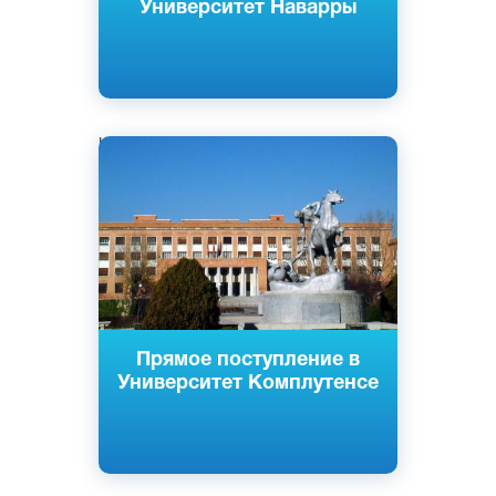
Университет Наварры
Испанский
Мадрид, Испания
Государственный
Прямое поступление в
Университет Комплутенсе