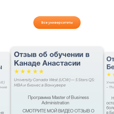
Все университеты
Отзыв об обучении в
От
Канаде Анастасии
ы
Бе
☆
☆
☆
☆
☆
☆
University Canada West (UCW) — 5 Stars QS:
UE)
Уни
MBA и бизнес в Ванкувере
ание
– Th
Программа Master of Business
Н
Administration
ост
бол
СМОТРИТЕ МОЙ ВИДЕО ОТЗЫВ О
не
в Б