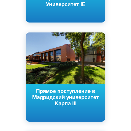
Университет IE
Английский
Испанский
Хетафе, Леганес, Кольменарехо,
Мадрид, Испания
Государственный
Прямое поступление в
Мадридский университет
Карла III