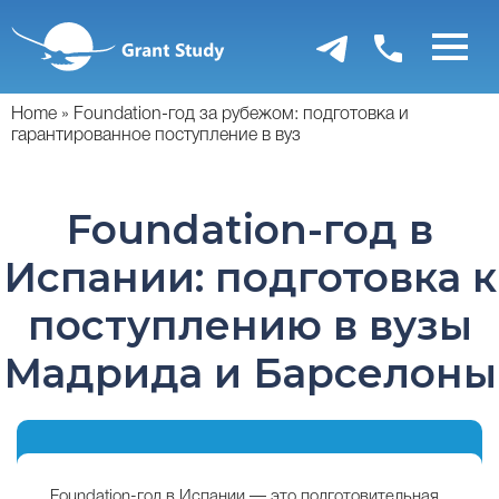
Перейти
к
основному
содержанию
Home
Foundation-год за рубежом: подготовка и
гарантированное поступление в вуз
Foundation-год в
Испании: подготовка к
поступлению в вузы
Мадрида и Барселоны
Foundation-год в Испании — это подготовительная