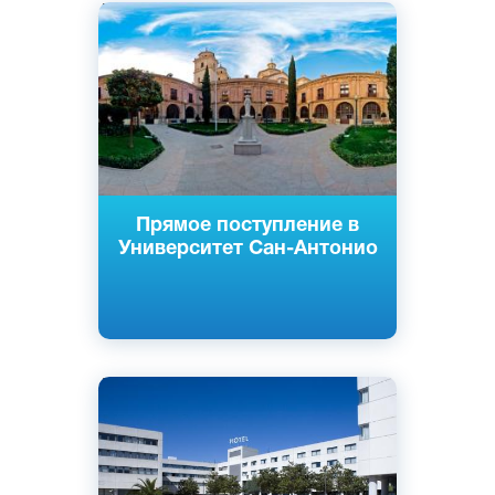
Английский
Испанский
Мадрид, Мурсия, Испания
Частный
Прямое поступление в
Университет Сан-Антонио
Английский
Испанский
Барселона, Испания
Государственный