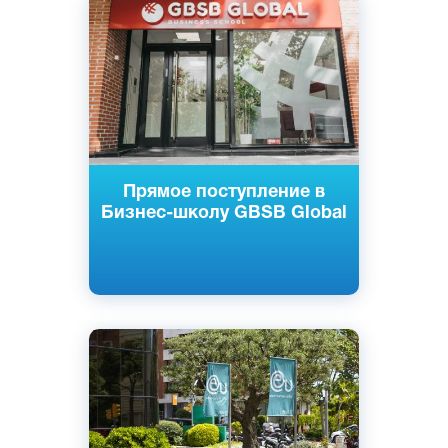
Барселона, Мальта
Частный
Прямое поступление в
Бизнес-школу GBSB Global
Английский
Барселона, Испания
Частный