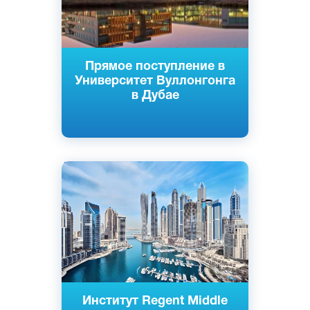
Прямое поступление в
Университет Вуллонгонга
в Дубае
Английский
Дубай, Эмираты
Частный
Институт Regent Middle