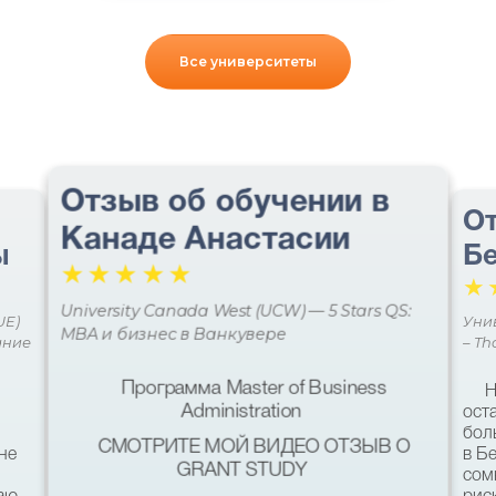
Все университеты
Отзыв об обучении в
От
Канаде Анастасии
ы
Бе
☆
☆
☆
☆
☆
☆
University Canada West (UCW) — 5 Stars QS:
UE)
Уни
MBA и бизнес в Ванкувере
ание
– Th
Программа Master of Business
Н
Administration
ост
бол
СМОТРИТЕ МОЙ ВИДЕО ОТЗЫВ О
не
в Б
GRANT STUDY
сом