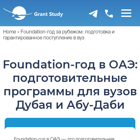
Перейти
к
основному
содержанию
Home
Foundation-год за рубежом: подготовка и
гарантированное поступление в вуз
Foundation-год в ОАЭ:
подготовительные
программы для вузов
Дубая и Абу-Даби
Foundation-год в ОАЭ — это подготовительная