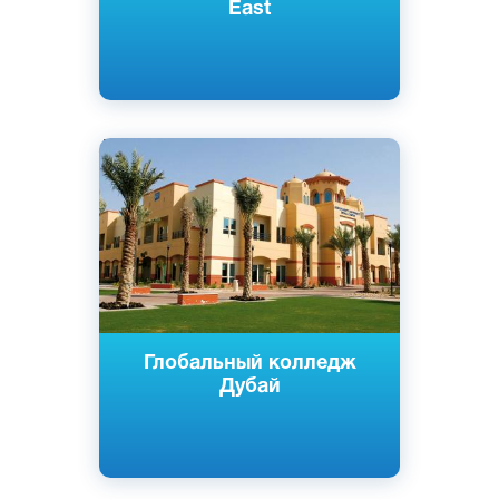
East
Английский
Дубай, ОАЭ
Частный
Глобальный колледж
Дубай