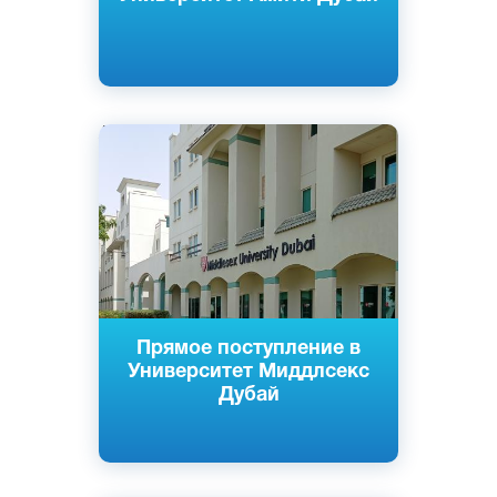
Английский
Дубай, ОАЭ
Частный
Прямое поступление в
Университет Миддлсекс
Дубай