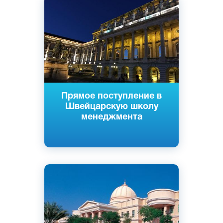
Английский
Дубай, ОАЭ
Частный
Прямое поступление в
Швейцарскую школу
менеджмента
Английский
Дубай, ОАЭ
Частный