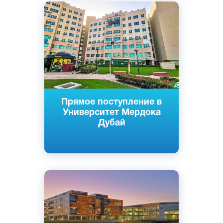
Английский
Дубай, ОАЭ
Частный
Прямое поступление в
Университет Мердока
Дубай
Английский
Дубай, ОАЭ
Частный