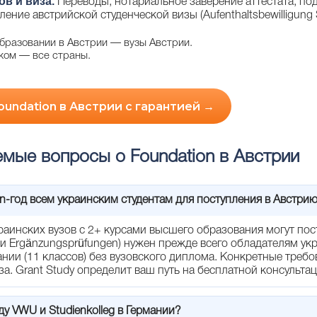
в и виза.
Переводы, нотариальное заверение аттестата, под
ние австрийской студенческой визы (Aufenthaltsbewilligung S
бразовании в Австрии —
вузы Австрии
.
ежом —
все страны
.
oundation в Австрии с гарантией →
емые вопросы о Foundation в Австрии
n-год всем украинским студентам для поступления в Австри
раинских вузов с 2+ курсами высшего образования могут пос
и Ergänzungsprüfungen) нужен прежде всего обладателям укр
нии (11 классов) без вузовского диплома. Конкретные требо
за. Grant Study определит ваш путь на бесплатной консультац
у VWU и Studienkolleg в Германии?