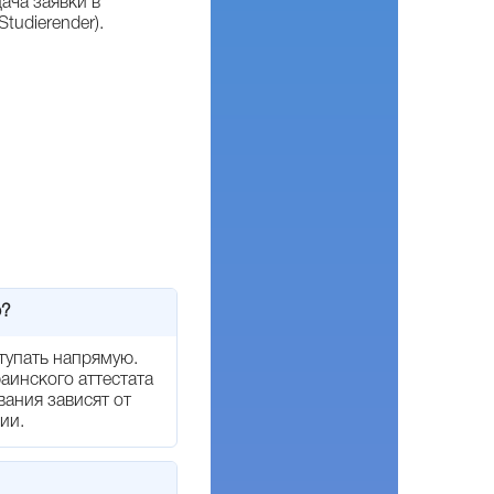
ача заявки в
tudierender).
ю?
тупать напрямую.
аинского аттестата
вания зависят от
ии.