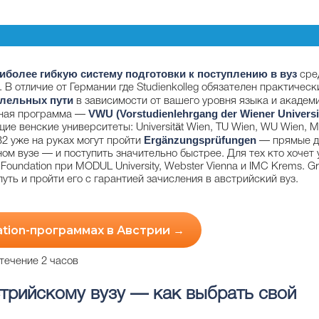
иболее гибкую систему подготовки к поступлению в вуз
сре
В отличие от Германии где Studienkolleg обязателен практически
ллельных пути
в зависимости от вашего уровня языка и академ
VWU (Vorstudienlehrgang der Wiener Universi
ьная программа —
щие венские университеты: Universität Wien, TU Wien, WU Wien, M
Ergänzungsprüfungen
2 уже на руках могут пройти
— прямые д
ом вузе — и поступить значительно быстрее. Для тех кто хочет 
undation при MODUL University, Webster Vienna и IMC Krems. Gr
уть и пройти его с гарантией зачисления в австрийский вуз.
ation-программах в Австрии →
 течение 2 часов
стрийскому вузу — как выбрать свой