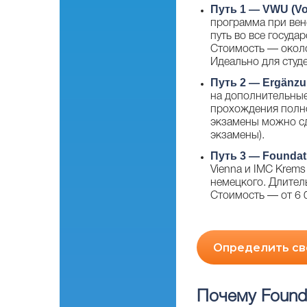
Путь 1 — VWU (Vor
программа при вен
путь во все госуда
Стоимость — около
Идеально для студ
Путь 2 — Ergänzu
на дополнительные
прохождения полно
экзамены можно сд
экзамены).
Путь 3 — Foundat
Vienna и IMC Krem
немецкого. Длитель
Стоимость — от 6 0
Определить сво
Почему Founda