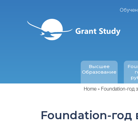
Перейти
к
Обучен
основному
содержанию
Высшее
Fou
Образование
г
ру
Home
Foundation-год 
Foundation-год 