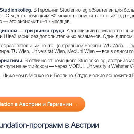
Studienkolleg.
В Германии Studienkolleg обязателен для бол
ор. Студент с немецким B2 может пропустить полный год под
 — это экономит 6–12 месяцев.
диплом — три рынка труда.
Австрийский государственный
 и Швейцарии без дополнительных экзаменов. Один диплом 
образовательный центр Центральной Европы. WU Wien — л
ра. TU Wien, Universität Wien, MedUni Wien — все в одном го
ернативы.
В отличие от немецкого Studienkolleg, австрийска
n-пути на английском — через MODUL University и Webster Vi
.
Ниже чем в Мюнхене и Берлине. Студенческие общежития В
ation в Австрии и Германии →
undation-программ в Австрии