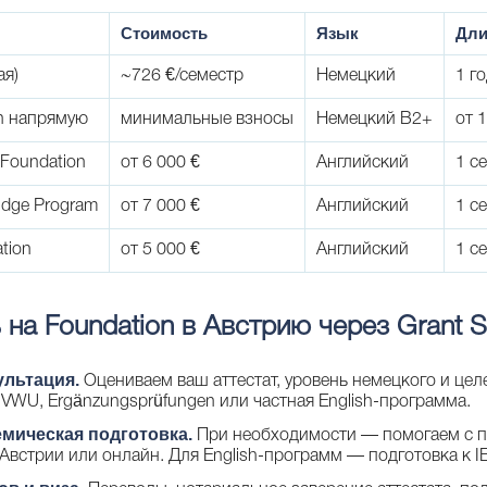
Стоимость
Язык
Дли
ая)
~726 €/семестр
Немецкий
1 го
n напрямую
минимальные взносы
Немецкий B2+
от 
 Foundation
от 6 000 €
Английский
1 с
idge Program
от 7 000 €
Английский
1 с
tion
от 5 000 €
Английский
1 с
 на Foundation в Австрию через Grant S
ультация.
Оцениваем ваш аттестат, уровень немецкого и цел
 VWU, Ergänzungsprüfungen или частная English-программа.
емическая подготовка.
При необходимости — помогаем с п
Австрии или онлайн. Для English-программ — подготовка к I