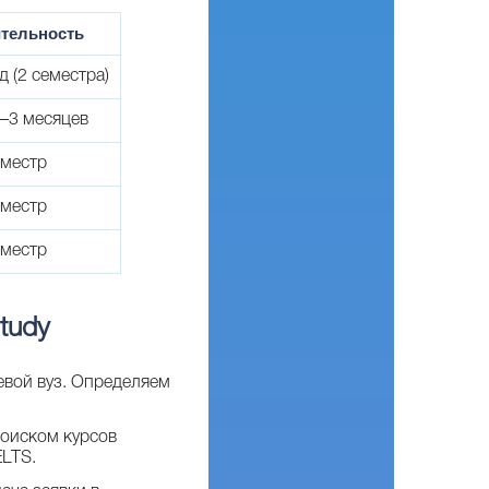
тельность
д (2 семестра)
1–3 месяцев
еместр
еместр
еместр
tudy
евой вуз. Определяем
оиском курсов
ELTS.