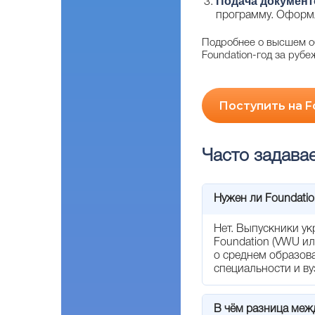
Подача документо
программу. Оформле
Подробнее о высшем о
Foundation-год за руб
Поступить на F
Часто задава
Нужен ли Foundatio
Нет. Выпускники ук
Foundation (VWU ил
о среднем образова
специальности и ву
В чём разница межд