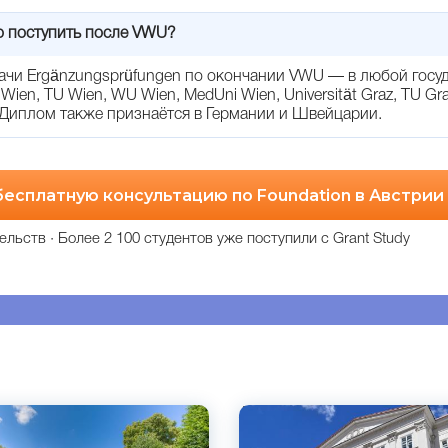
о поступить после VWU?
ачи Ergänzungsprüfungen по окончании VWU — в любой госу
 Wien, TU Wien, WU Wien, MedUni Wien, Universität Graz, TU Graz
. Диплом также признаётся в Германии и Швейцарии.
бесплатную консультацию по Foundation в Австрии
ельств · Более 2 100 студентов уже поступили с Grant Study
ий
Английский
встрия
Вена, Австрия