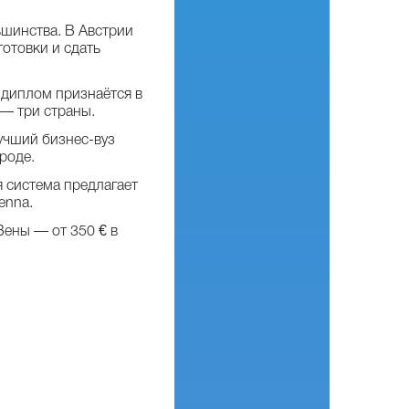
ьшинства. В Австрии
готовки и сдать
 диплом признаётся в
— три страны.
учший бизнес-вуз
роде.
я система предлагает
enna.
ены — от 350 € в