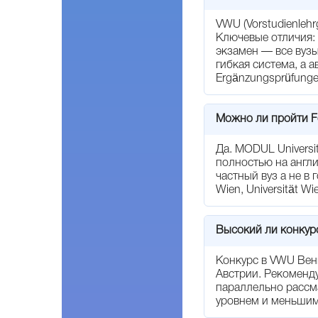
VWU (Vorstudienlehr
Ключевые отличия: 
экзамен — все вузы
гибкая система, а 
Ergänzungsprüfunge
Можно ли пройти Fo
Да. MODUL Universi
полностью на англ
частный вуз а не в
Wien, Universität W
Высокий ли конкур
Конкурс в VWU Вен
Австрии. Рекоменду
параллельно рассма
уровнем и меньшим