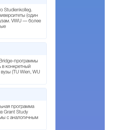
 Studienkolleg.
ниверситеты (один
вузам. VWU — более
мые
n/Bridge-программы
ь в конкретный
 вузы (TU Wien, WU
льная программа
в Grant Study
ммы с аналогичным