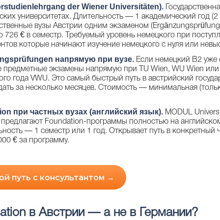
studienlehrgang der Wiener Universitäten).
Государственна
ских университетах. Длительность — 1 академический год (2 
рственные вузы Австрии одним экзаменом (Ergänzungsprüfung
 726 € в семестр. Требуемый уровень немецкого при поступ
ентов которые начинают изучение немецкого с нуля или невы
ngsprüfungen напрямую при вузе.
Если немецкий B2 уже 
 предметные экзамены напрямую при TU Wien, WU Wien или Un
го года VWU. Это самый быстрый путь в австрийский госуда
ать за несколько месяцев. Стоимость — минимальная (толь
ion при частных вузах (английский язык).
MODUL Universit
s предлагают Foundation-программы полностью на английско
ность — 1 семестр или 1 год. Открывает путь в конкретный ч
00 € за программу.
й путь с консультантом →
tion в Австрии — а не в Германии?