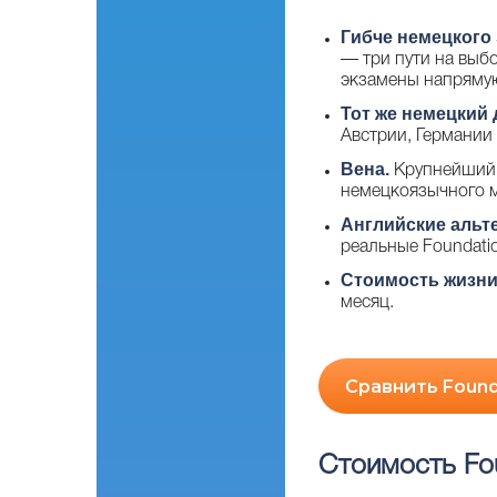
Гибче немецкого 
— три пути на выб
экзамены напрямую
Тот же немецкий 
Австрии, Германии
Вена.
Крупнейший 
немецкоязычного ми
Английские альт
реальные Foundatio
Стоимость жизни
месяц.
Сравнить Found
Стоимость Fo