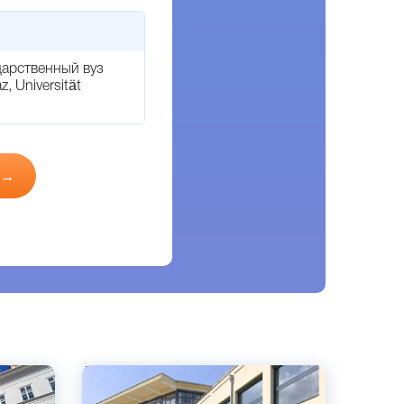
дарственный вуз
, Universität
 →
Английский
Вена, Австрия