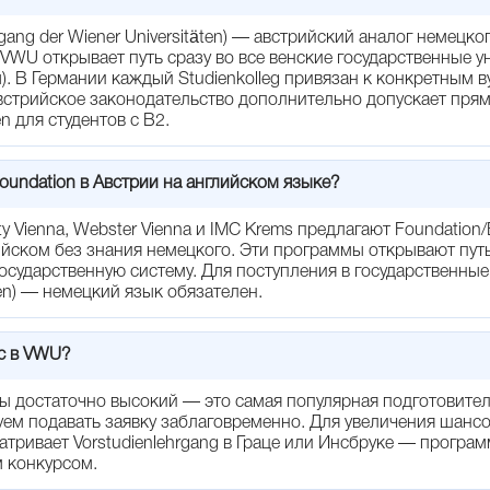
gang der Wiener Universitäten) — австрийский аналог немецкого
VWU открывает путь сразу во все венские государственные у
). В Германии каждый Studienkolleg привязан к конкретным 
австрийское законодательство дополнительно допускает пря
n для студентов с B2.
undation в Австрии на английском языке?
ty Vienna, Webster Vienna и IMC Krems предлагают Foundatio
ийском без знания немецкого. Эти программы открывают пут
 государственную систему. Для поступления в государственные
ien) — немецкий язык обязателен.
с в VWU?
ы достаточно высокий — это самая популярная подготовите
ем подавать заявку заблаговременно. Для увеличения шансо
тривает Vorstudienlehrgang в Граце или Инсбруке — програ
 конкурсом.