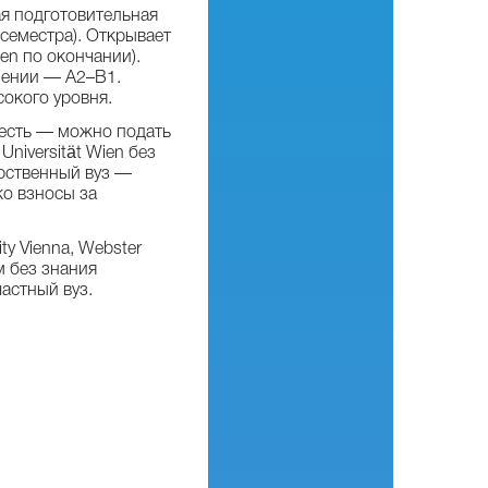
я подготовительная
семестра). Открывает
en по окончании).
лении — A2–B1.
сокого уровня.
есть — можно подать
iversität Wien без
рственный вуз —
ко взносы за
y Vienna, Webster
м без знания
астный вуз.