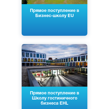
Прямое поступление в
Бизнес-школу EU
Английский
Лозанна, Швейцария
Частный
Прямое поступление в
Школу гостиничного
бизнеса EHL