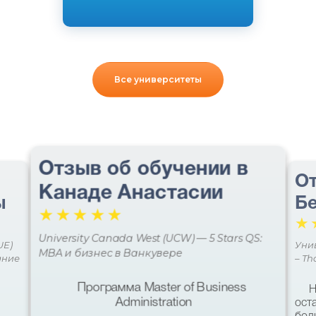
Все университеты
Отзыв об обучении в
От
Канаде Анастасии
ы
Бе
☆
☆
☆
☆
☆
☆
University Canada West (UCW) — 5 Stars QS:
UE)
Уни
MBA и бизнес в Ванкувере
ание
– Th
Программа Master of Business
Н
Administration
ост