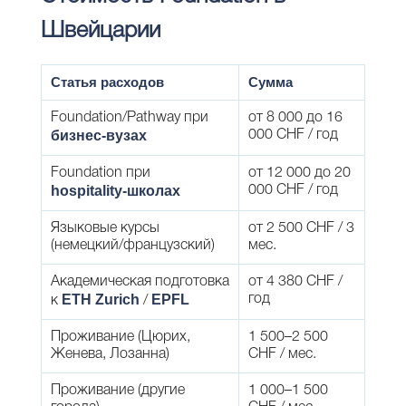
Швейцарии
Статья расходов
Сумма
Foundation/Pathway при
от 8 000 до 16
бизнес-вузах
000 CHF / год
Foundation при
от 12 000 до 20
hospitality-школах
000 CHF / год
Языковые курсы
от 2 500 CHF / 3
(немецкий/французский)
мес.
Академическая подготовка
от 4 380 CHF /
ETH Zurich
EPFL
год
к
/
Проживание (Цюрих,
1 500–2 500
Женева, Лозанна)
CHF / мес.
Проживание (другие
1 000–1 500