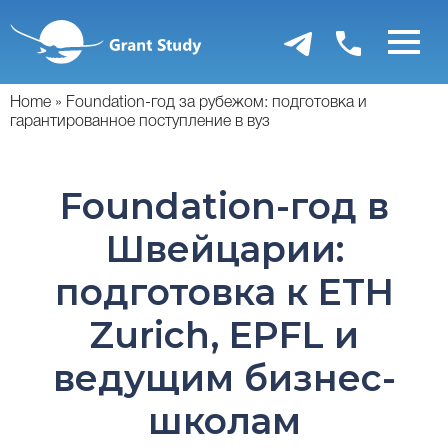
Перейти
к
основному
содержанию
Home
Foundation-год за рубежом: подготовка и
гарантированное поступление в вуз
Foundation-год в
Швейцарии:
подготовка к ETH
Zurich, EPFL и
ведущим бизнес-
школам