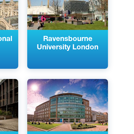
onal
Ravensbourne
e
University London
Английский
Блумсбери, Лондон,
Великобритания
Частный