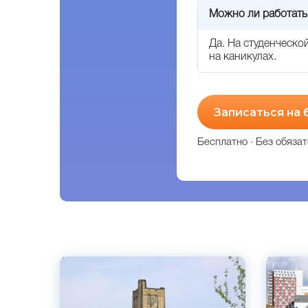
Можно ли работать
Да. На студенческо
на каникулах.
Записаться на
Бесплатно · Без обязат
Английский
Английс
Бангор, Великобритания
Бирминг
Государственный
Частны