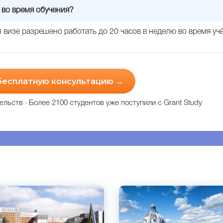
 во время обучения?
й визе разрешено работать до 20 часов в неделю во время у
 бесплатную консультацию →
ельств · Более 2100 студентов уже поступили с Grant Study
кий
Английский
ем, Великобритания
Лондон, Оксфорд, Уэльс,
й
Великобритания
Частный