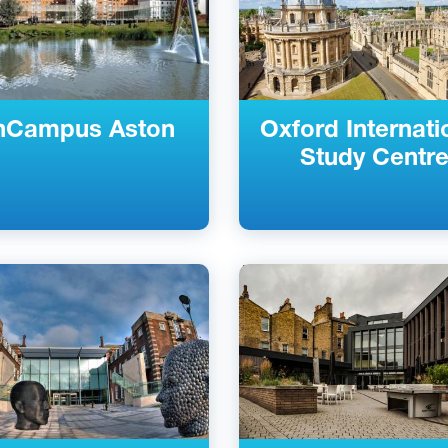
nCampus Aston
Oxford Internati
Study Centr
кий
Английский
еликобритания
Лондон, Великобритания
й
Частный