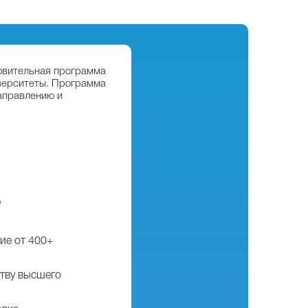
отовительная программа
иверситеты. Программа
аправлению и
?
ие от 400+
тву высшего