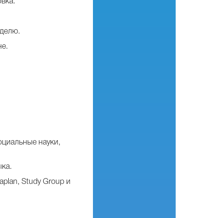
вка.
еделю.
е.
оциальные науки,
ка.
aplan, Study Group и