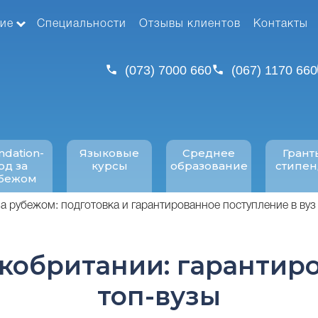
ие
Специальности
Отзывы клиентов
Контакты
(073) 7000 660
(067) 1170 660
ndation-
Языковые
Среднее
Грант
од за
курсы
образование
стипе
бежом
за рубежом: подготовка и гарантированное поступление в вуз
икобритании: гарантир
топ-вузы