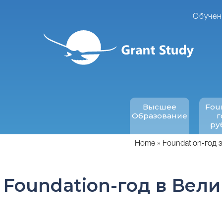
Перейти
к
Обучен
основному
содержанию
Высшее
Fou
Образование
г
ру
Home
Foundation-год 
Foundation-год в Вел