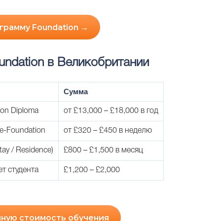
грамму Foundation →
undation в Великобритании
Сумма
ion Diploma
от £13,000 – £18,000 в год
re-Foundation
от £320 – £450 в неделю
y / Residence)
£800 – £1,500 в месяц
т студента
£1,200 – £2,000
лную стоимость обучения