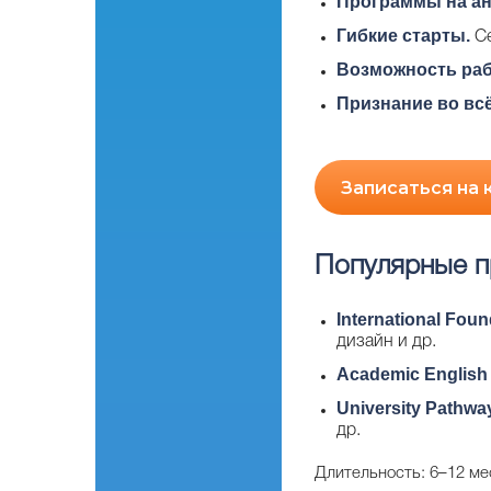
Программы на ан
Гибкие старты.
Се
Возможность ра
Признание во вс
Записаться на
Популярные п
International Fou
дизайн и др.
Academic English
University Pathw
др.
Длительность: 6–12 ме