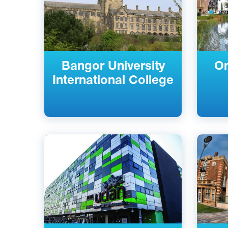
Bangor University
O
International College
Английский
Английс
Престон, Бернли, Великобритания
Халл, В
Частный
Частны