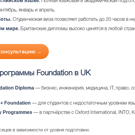
глийском языке.
Полная языковая и академическая подгото
нтябрь, январь и апрель.
боты.
Студенческая виза позволяет работать до 20 часов в н
ём мире.
Британские дипломы высоко ценятся в любой стран
 консультацию →
рограммы Foundation в UK
ndation Diploma
— бизнес, инженерия, медицина, IT, право, с
 + Foundation
— для студентов с недостаточным уровнем язы
ay Programmes
— в партнёрстве с Oxford International, INTO, K
сяцев в зависимости от уровня подготовки.