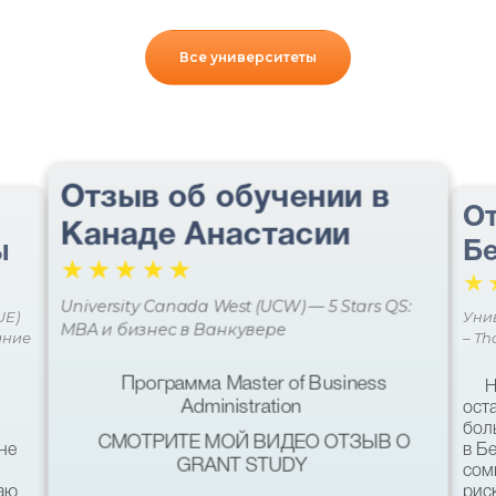
Все университеты
Отзыв об обучении в
От
Канаде Анастасии
ы
Бе
☆
☆
☆
☆
☆
☆
University Canada West (UCW) — 5 Stars QS:
UE)
Уни
MBA и бизнес в Ванкувере
ание
– Th
Программа Master of Business
Н
Administration
ост
бол
СМОТРИТЕ МОЙ ВИДЕО ОТЗЫВ О
не
в Б
GRANT STUDY
сом
наю
рис