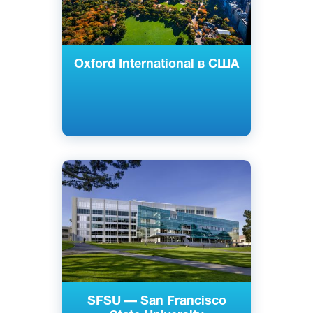
Oxford International в США
Английский
Сан-Франциско, США
Частный
SFSU — San Francisco