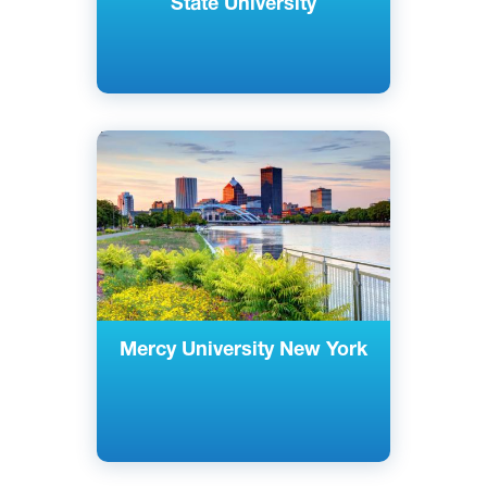
State University
Английский
Нью-Йорк, США
Частный
Mercy University New York