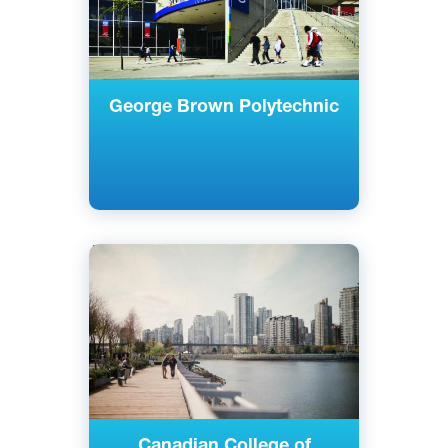
George Brown Polytechnic
Английский
Ванкувер, Канада
Частный
Canadian College of