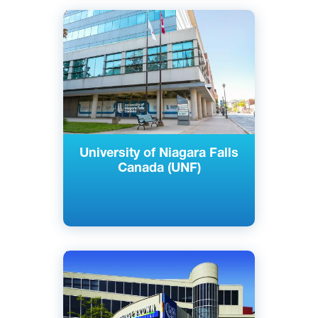
Английский
Ниагара-Фолс, Канада
Частный
University of Niagara Falls
Canada (UNF)
Английский
Торонто, Канада
Государственный