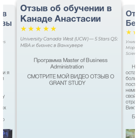
Отзыв об обучении в
 в
От
Канаде Анастасии
авы
Бе
☆
☆
☆
☆
☆
☆
University Canada West (UCW) — 5 Stars QS:
ces
Униве
MBA и бизнес в Ванкувере
Мора 
Scien
Программа Master of Business
Administration
Не
ми я
остав
СМОТРИТЕ МОЙ ВИДЕО ОТЗЫВ О
 и
боль
GRANT STUDY
посту
немн
му
свой 
а
отра
ших
Викто
Бл
что
качес
Все б
хотел
eg в