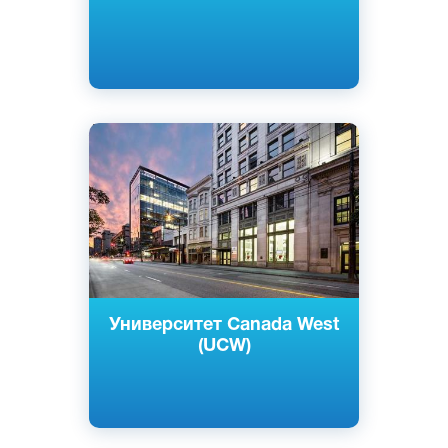
Английский
Ванкувер, Канада
Частный
Университет Canada West
(UCW)