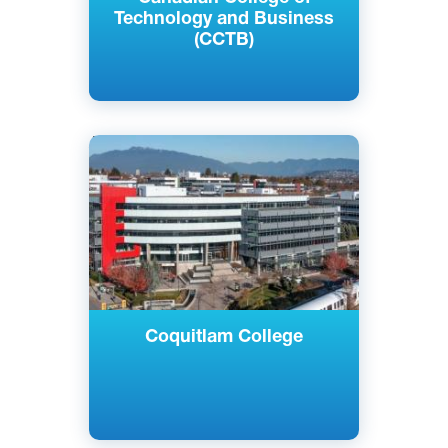
Technology and Business
(CCTB)
Английский
Ванкувер, Сарри, Канада
Частный
Coquitlam College