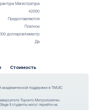
рантура
Магистратура
42000
Предоставляются
Платное
000 долларов/семестр
Да
е
Стоимость
ой академической поддержке в TMUIC
ниверситете Торонто Метрополитен.
age II студенты могут перейти на