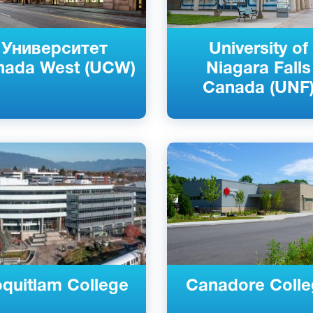
Университет
University of
nada West (UCW)
Niagara Falls
Canada (UNF
ский
Английский
ер, Сарри, Канада
Норт-Бей, Канада
й
Государственный
quitlam College
Canadore Coll