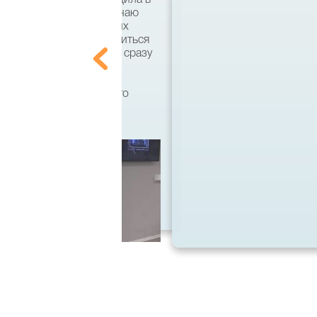
кий язык и совсем не знаю
ально. По совету хороших
что есть возможность учиться
 этом вузе, а поступать сразу
ила на бакалавра по
тся, кстати, он имеет
 диплом государственного
 спасибо большое!