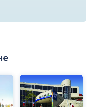
не
Английский
Торонто, Канада
Государственный