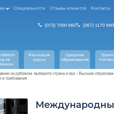
ие
Специальности
Отзывы клиентов
Контакты
(073) 7000 660
(067) 1170 660
ndation-
Языковые
Среднее
Грант
од за
курсы
образование
стипе
бежом
ние за рубежом: выберите страну и вуз
Высшее образован
и и требования
Международн