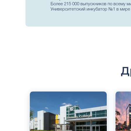
Более 215 000 выпускников по всему м
Университетский инкубатор №1 в мире
Д
Английский
Англий
Онтарио, Канада
Ванкув
Государственный
Частны