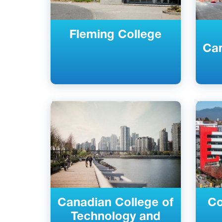
Fleming College
Ca
Английский
Англий
Ванкувер, Канада
Ванкув
Частный
Частны
Canadian College of
Co
Technology and