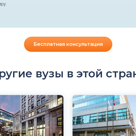
иру
Бесплатная консультация
ругие вузы в этой стра
ский
Английский
ер, Канада
Ниагара-Фолс, Канада
й
Частный