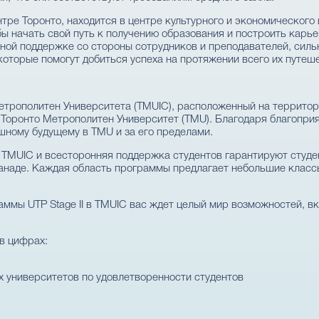
ре Торонто, находится в центре культурного и экономического 
обы начать свой путь к получению образования и построить карь
ьной поддержке со стороны сотрудников и преподавателей, си
которые помогут добиться успеха на протяжении всего их путеш
рополитен Университета (TMUIC), расположенный на территори
 Торонто Метрополитен Университет (TMU). Благодаря благопри
шному будущему в TMU и за его пределами.
TMUIC и всесторонняя поддержка студентов гарантируют студе
анаде. Каждая область программы предлагает небольшие класс
ммы UTP Stage II в TMUIC вас ждет целый мир возможностей, вк
в цифрах:
 университетов по удовлетворенности студентов