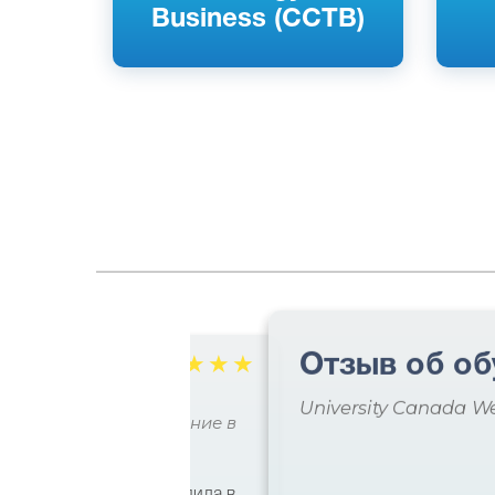
Business (CCTB)
Отзыв об об
☆
☆
☆
☆
☆
славы
University Canada W
 практическое образование в
ями я несколько раз ездила в