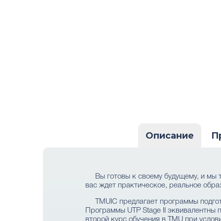
Описание
П
Вы готовы к своему будущему, и мы
вас ждет практическое, реальное обра
TMUIC предлагает программы подгот
Программы UTP Stage II эквивалентны п
второй курс обучения в TMU при услови