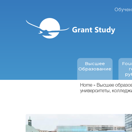
Перейти
к
Обучен
основному
содержанию
Высшее
Fou
Образование
г
ру
Home
Высшее образова
университеты, колледж