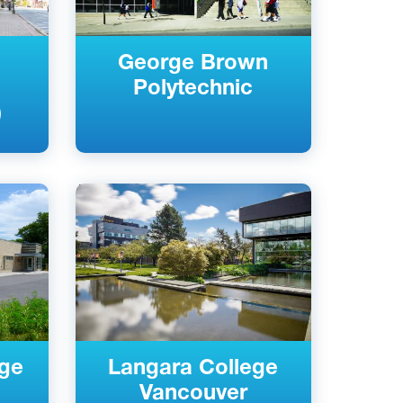
George Brown
Polytechnic
)
Английский
Ванкувер, Канада
Государственный
ege
Langara College
Vancouver