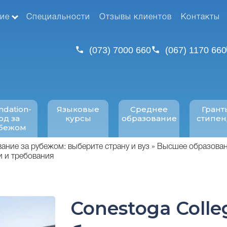
ие
Специальности
Отзывы клиентов
Контакты
(073) 7000 660
(067) 1170 660
ndation-
Языковые
Среднее
Грант
од за
курсы
образование
стипе
бежом
ние за рубежом: выберите страну и вуз
Высшее образован
и и требования
Conestoga Colle