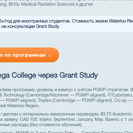
ing, BHSc Medical Radiation Sciences и другие
0+/год для иностранных студентов. Стоимость жизни Waterloo Re
а консультации Grant Study.
ю по программам →
ga College через Grant Study
ляем программу, уровень и кампус с учётом PGWP-стратегии: B
& Technology (Cambridge/Kitchener — PGWP-aligned), IT/Cybersecu
elph — PGWP-aligned), Trades (Cambridge — PGWP-aligned). Co-op
ей Waterloo Region.
/ диплом с нотариально заверенным переводом. IELTS Academic 
за заявку: CAD 100. Intake: September, January, May. Важно: с 1 
нные расходы (без стоимости обучения).