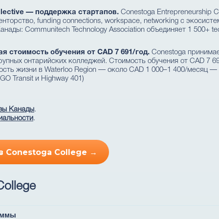
llective — поддержка стартапов.
Conestoga Entrepreneurship 
орство, funding connections, workspace, networking с экосистем
анады: Communitech Technology Association объединяет 1 500+ t
ая стоимость обучения от CAD 7 691/год.
Conestoga принимае
упных онтарийских колледжей. Стоимость обучения от CAD 7 691
оимость жизни в Waterloo Region — около CAD 1 000–1 400/месяц
GO Transit и Highway 401)
зы Канады
.
иальности
.
 Conestoga College →
ollege
аммы