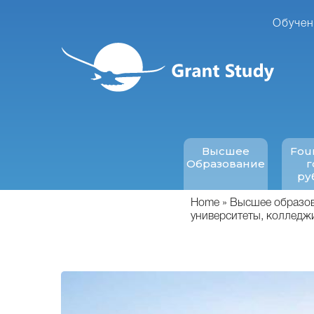
Перейти
к
Обучен
основному
содержанию
Высшее
Fou
Образование
г
ру
Home
Высшее образова
университеты, колледж