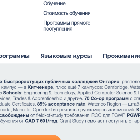
Обучение
Стоимость обучения
Программы прямого
поступления
рограммы
Языковые курсы
Проживани
х быстрорастущих публичных колледжей Онтарио
, распол
й кампус — в
Китченере
, плюс ещё 7 кампусов: Cambridge, Waterlo
c Schools
: Engineering & Technology, Applied Computer Science & IT
rvices, Trades & Apprenticeship и другие.
70 Co-op программ
с оп
uate Certificates.
85% acceptance rate
. Waterloo Region — штаб
anada, Manulife, OpenText и десятков других мировых компаний.
К
свобождены
от field-of-study требования IRCC для PGWP.
PGWP
обучения от
CAD 7 691/год
. Grant Study помогает поступить с га