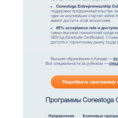
Conestoga Entrepreneurship Co
поддержки предпринимательства: мент
один из крупнейших стартап-хабов К
имеют доступ к этой экосистеме
85% acceptance rate и доступн
самых высоких показателей среди кр
585/год (Graduate Certificates). Ст
доступе к торонтскому рынку труда (
Высшее образование в Канаде —
ву
Все специальности за рубежом —
спец
Подобрать программу в
Программы Conestoga C
Направление
Ключевые прогр