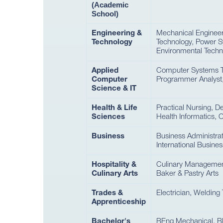
(Academic
School)
Engineering &
Mechanical Engineeri
Technology
Technology, Power S
Environmental Techn
Applied
Computer Systems Tec
Computer
Programmer Analyst,
Science & IT
Health & Life
Practical Nursing, D
Sciences
Health Informatics, 
Business
Business Administra
International Busine
Hospitality &
Culinary Management
Culinary Arts
Baker & Pastry Arts
Trades &
Electrician, Welding
Apprenticeship
Bachelor's
BEng Mechanical, BE