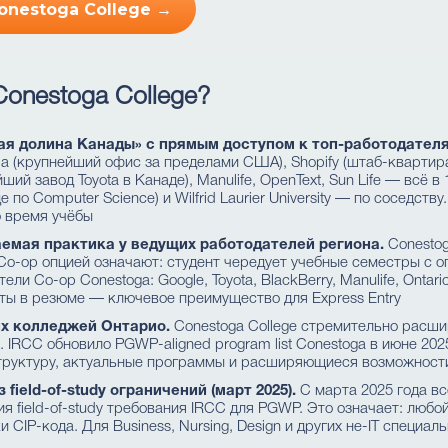
onestoga College →
onestoga College?
ая долина Канады» с прямым доступом к топ-работодател
 (крупнейший офис за пределами США), Shopify (штаб-квартира
ший завод Toyota в Канаде), Manulife, OpenText, Sun Life — всё 
аде по Computer Science) и Wilfrid Laurier University — по соседс
о время учёбы
емая практика у ведущих работодателей региона.
Conestog
с Co-op опцией означают: студент чередует учебные семестры с
и Co-op Conestoga: Google, Toyota, BlackBerry, Manulife, Ontari
оты в резюме — ключевое преимущество для Express Entry
х колледжей Онтарио.
Conestoga College стремительно расши
 IRCC обновило PGWP-aligned program list Conestoga в июне 202
труктуру, актуальные программы и расширяющиеся возможности
field-of-study ограничений (март 2025).
С марта 2025 года вс
я field-of-study требования IRCC для PGWP. Это означает: любой
 CIP-кода. Для Business, Nursing, Design и других не-IT специал