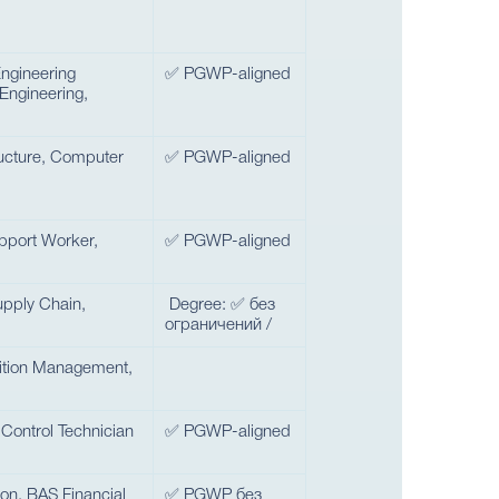
Engineering
✅ PGWP-aligned
Engineering,
ructure, Computer
✅ PGWP-aligned
upport Worker,
✅ PGWP-aligned
upply Chain,
Degree: ✅ без
ограничений /
rition Management,
 Control Technician
✅ PGWP-aligned
on, BAS Financial
✅ PGWP без