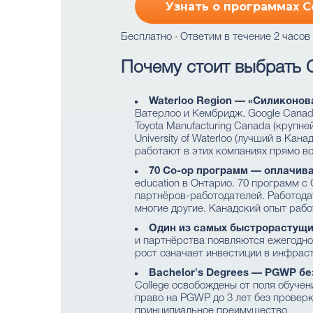
Узнать о программах C
Бесплатно · Ответим в течение 2 часов
Почему стоит выбрать C
Waterloo Region — «Силиконов
Ватерлоо и Кембридж. Google Canada
Toyota Manufacturing Canada (крупней
University of Waterloo (лучший в Кан
работают в этих компаниях прямо в
70 Co-op программ — оплачива
education в Онтарио. 70 программ 
партнёров-работодателей. Работодател
многие другие. Канадский опыт раб
Один из самых быстрорастущи
и партнёрства появляются ежегодно.
рост означает инвестиции в инфрас
Bachelor's Degrees — PGWP без 
College освобождены от поля обучени
право на PGWP до 3 лет без проверки
принципиальное преимущество