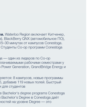
ям.
Waterloo Region включает Китченер,
), BlackBerry QNX (автомобильное ПО),
в 15–30 минутах от кампусов Conestoga.
тву. Студенты Co-op программ Conestoga
a — один из лидеров по Co-op
 оплачиваемыми рабочими семестрами у
o Power Generation, GrandBridge Energy и
ряется: 8 кампусов, новые программы
5, добавив 119 новых полей. Быстрый
 для студентов
е Bachelor's degree programs Conestoga
 Bachelor's Degree в Conestoga даёт
ьностей на уровне Degree — это