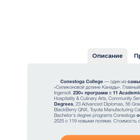
Описание
П
Conestoga College
— один из
самы
«Силиконовой долине Канады». Главны
Ingersoll.
230+ программ
в
11 Academi
Hospitality & Culinary Arts, Community Se
Degrees
, 23 Advanced Diplomas, 56 Grad
BlackBerry QNX, Toyota Manufacturing C
Bachelor's degree programs Conestoga
о
2025 с 119 новыми полями. Стоимость 