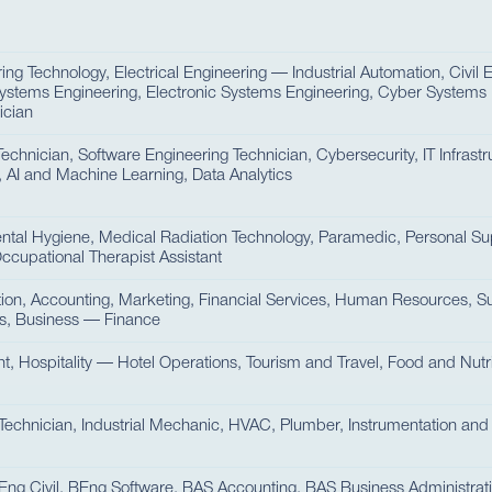
ng Technology, Electrical Engineering — Industrial Automation, Civil 
ystems Engineering, Electronic Systems Engineering, Cyber Systems 
ician
hnician, Software Engineering Technician, Cybersecurity, IT Infrast
 AI and Machine Learning, Data Analytics
ental Hygiene, Medical Radiation Technology, Paramedic, Personal S
Occupational Therapist Assistant
tion, Accounting, Marketing, Financial Services, Human Resources, S
ss, Business — Finance
, Hospitality — Hotel Operations, Tourism and Travel, Food and Nut
 Technician, Industrial Mechanic, HVAC, Plumber, Instrumentation and
ng Civil, BEng Software, BAS Accounting, BAS Business Administrati