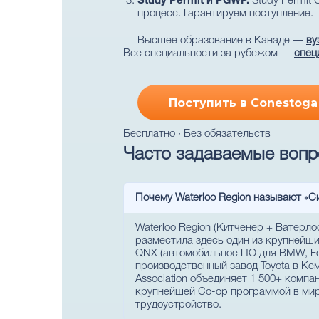
Study Permit и PGWP.
Study Permit 
процесс. Гарантируем поступление.
Высшее образование в Канаде —
ву
Все специальности за рубежом —
спец
Поступить в Conestoga
Бесплатно · Без обязательств
Часто задаваемые вопр
Почему Waterloo Region называют «
Waterloo Region (Китченер + Ватерл
разместила здесь один из крупнейши
QNX (автомобильное ПО для BMW, For
производственный завод Toyota в Кем
Association объединяет 1 500+ компан
крупнейшей Co-op программой в мире
трудоустройство.