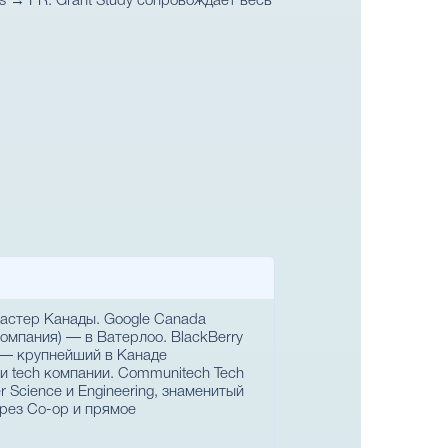
ss → PR. Grant Study сопровождает весь
ластер Канады. Google Canada
омпания) — в Ватерлоо. BlackBerry
a — крупнейший в Канаде
 и tech компании. Communitech Tech
r Science и Engineering, знаменитый
рез Co-op и прямое