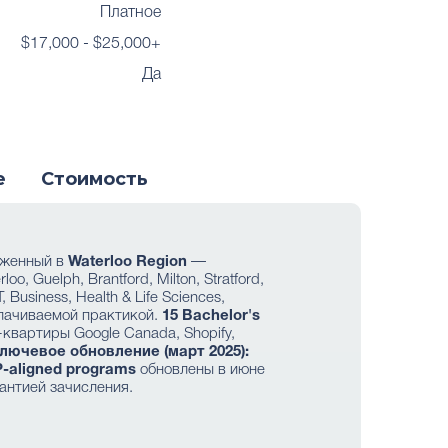
Платное
$17,000 - $25,000+
Да
е
Стоимость
оженный в
Waterloo Region
—
o, Guelph, Brantford, Milton, Stratford,
, Business, Health & Life Sciences,
лачиваемой практикой.
15 Bachelor's
-квартиры Google Canada, Shopify,
лючевое обновление (март 2025):
-aligned programs
обновлены в июне
рантией зачисления.