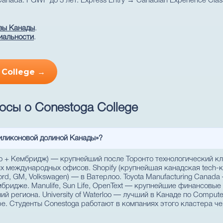
Canada. PGWP до 3 лет. Express Entry → Canadian Experience Cla
зы Канады
.
иальности
.
 College →
осы о Conestoga College
Силиконовой долиной Канады»?
оо + Кембридж) — крупнейший после Торонто технологический к
х международных офисов. Shopify (крупнейшая канадская tech-к
d, GM, Volkswagen) — в Ватерлоо. Toyota Manufacturing Canad
бридже. Manulife, Sun Life, OpenText — крупнейшие финансовые
ий региона. University of Waterloo — лучший в Канаде по Compute
. Студенты Conestoga работают в компаниях этого кластера че