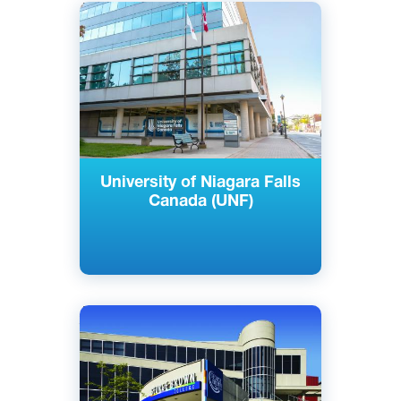
Английский
Ниагара-Фолс, Канада
Частный
University of Niagara Falls
Canada (UNF)
Английский
Торонто, Канада
Государственный