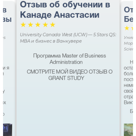
Отзыв об обучении в
 в
От
Канаде Анастасии
авы
Бе
☆
☆
☆
☆
☆
☆
University Canada West (UCW) — 5 Stars QS:
ces
Униве
MBA и бизнес в Ванкувере
Мора 
Scien
Программа Master of Business
Administration
Не
ми я
остав
СМОТРИТЕ МОЙ ВИДЕО ОТЗЫВ О
 и
боль
GRANT STUDY
посту
немн
му
свой 
а
отра
ших
Викто
Бл
что
качес
Все б
хотел
eg в
связ