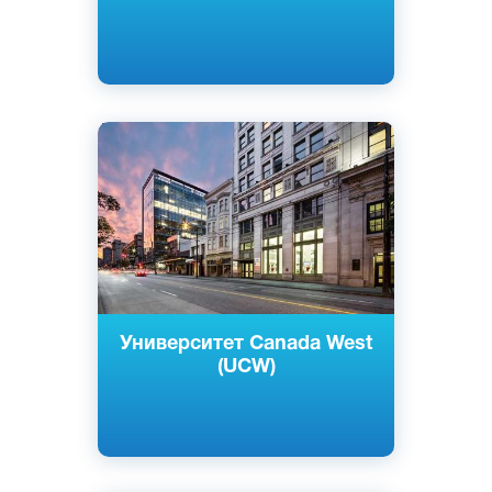
Английский
Ванкувер, Канада
Частный
Университет Canada West
(UCW)