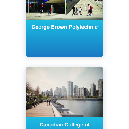
George Brown Polytechnic
Английский
Ванкувер, Канада
Частный
Canadian College of