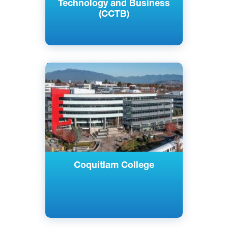
Technology and Business
(CCTB)
Английский
Ванкувер, Сарри, Канада
Частный
Coquitlam College