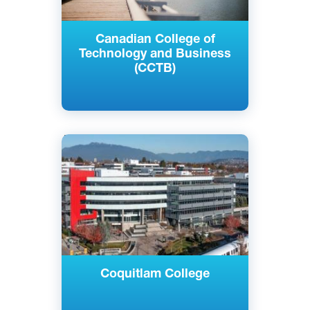
Canadian College of
Technology and Business
(CCTB)
Английский
Ванкувер, Сарри, Канада
Частный
Coquitlam College