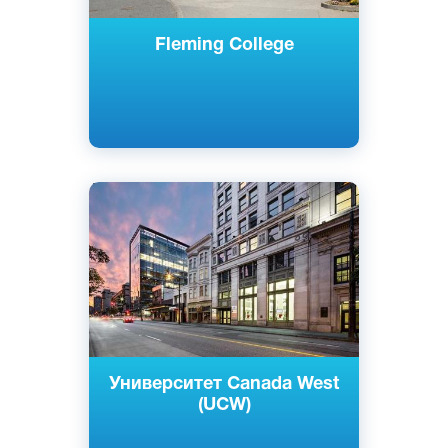
Fleming College
Английский
Ванкувер, Канада
Частный
Университет Canada West
(UCW)