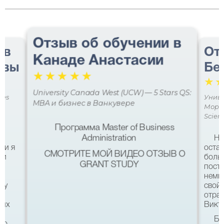
Отзыв об обучении в
 в
От
Канаде Анастасии
авы
Бе
☆
☆
☆
☆
☆
☆
University Canada West (UCW) — 5 Stars QS:
ces
Униве
MBA и бизнес в Ванкувере
Мора 
Scien
Программа Master of Business
Administration
Не
ми я
остав
СМОТРИТЕ МОЙ ВИДЕО ОТЗЫВ О
 и
боль
GRANT STUDY
посту
немн
му
свой 
а
отра
ших
Викто
Бл