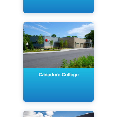
Английский
Норт-Бей, Канада
Государственный
Canadore College
Английский