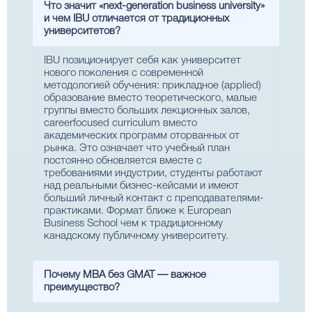
Что значит «next-generation business university»
и чем IBU отличается от традиционных
университетов?
IBU позиционирует себя как университет
нового поколения с современной
методологией обучения: прикладное (applied)
образование вместо теоретического, малые
группы вместо больших лекционных залов,
careerfocused curriculum вместо
академических программ оторванных от
рынка. Это означает что учебный план
постоянно обновляется вместе с
требованиями индустрии, студенты работают
над реальными бизнес-кейсами и имеют
больший личный контакт с преподавателями-
практиками. Формат ближе к European
Business School чем к традиционному
канадскому публичному университету.
Почему MBA без GMAT — важное
преимущество?