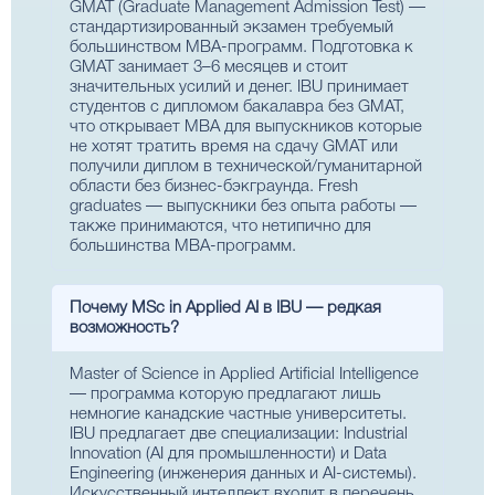
GMAT (Graduate Management Admission Test) —
стандартизированный экзамен требуемый
большинством MBA-программ. Подготовка к
GMAT занимает 3–6 месяцев и стоит
значительных усилий и денег. IBU принимает
студентов с дипломом бакалавра без GMAT,
что открывает MBA для выпускников которые
не хотят тратить время на сдачу GMAT или
получили диплом в технической/гуманитарной
области без бизнес-бэкграунда. Fresh
graduates — выпускники без опыта работы —
также принимаются, что нетипично для
большинства MBA-программ.
Почему MSc in Applied AI в IBU — редкая
возможность?
Master of Science in Applied Artificial Intelligence
— программа которую предлагают лишь
немногие канадские частные университеты.
IBU предлагает две специализации: Industrial
Innovation (AI для промышленности) и Data
Engineering (инженерия данных и AI-системы).
Искусственный интеллект входит в перечень