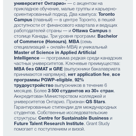
университет Онтарио»
— с акцентом на
прикладное обучение, малые группы и карьерно-
ориентированный подход. Два кампуса:
Toronto
Campus
(главный) — в центре Торонто, в пешей
доступности от финансового квартала и ведущих
работодателей страны — и
Ottawa Campus
в
столице Канады. Три уровня программ:
Bachelor
of Commerce (Honours)
,
MBA
(семь
специализаций + онлайн-MBA) и уникальный
Master of Science in Applied Artificial
Intelligence
— программа редкая среди канадских
частных университетов. Ключевые преимущества:
MBA без GMAT и GRE
(выпускники бакалавриата
принимаются напрямую),
нет application fee
,
все
программы PGWP-eligible
,
92%
трудоустройство
выпускников в течение 6
месяцев. Более
3 500 студентов из 30+ стран
.
Аккредитован Министерством колледжей и
университетов Онтарио. Признан
QS Stars
.
Гарантированные стипендии для международных
студентов. Собственные исследовательские
структуры:
Centre for Sustainable Business
и
Future Talent Research Institute
. Grant Study
помогает с поступлением и визой.