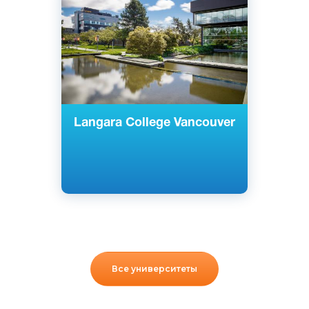
Ванкувер, Канада
Государственный
Langara College Vancouver
Все университеты