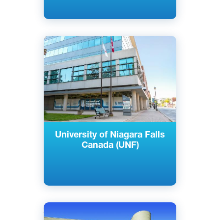
Английский
Ниагара-Фолс, Канада
Частный
University of Niagara Falls
Canada (UNF)
Английский
Торонто, Канада