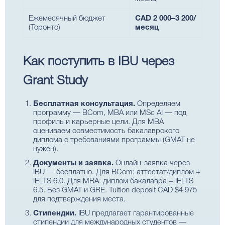
Ежемесячный бюджет
CAD 2 000–3 200/
(Торонто)
месяц
Как поступить в IBU через
Grant Study
Бесплатная консультация.
Определяем
программу — BCom, MBA или MSc AI — под
профиль и карьерные цели. Для MBA
оцениваем совместимость бакалаврского
диплома с требованиями программы (GMAT не
нужен).
Документы и заявка.
Онлайн-заявка через
IBU — бесплатно. Для BCom: аттестат/диплом +
IELTS 6.0. Для MBA: диплом бакалавра + IELTS
6.5. Без GMAT и GRE. Tuition deposit CAD $4 975
для подтверждения места.
Стипендии.
IBU предлагает гарантированные
стипендии для международных студентов —