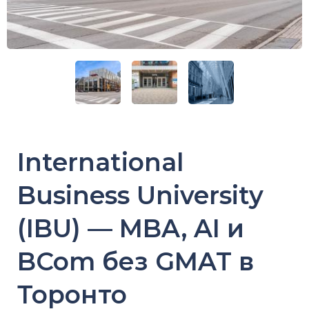
International
Business University
(IBU) — MBA, AI и
BCom без GMAT в
Торонто