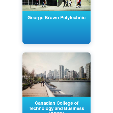
George Brown Polytechnic
Английский
Ванкувер, Канада
Частный
Canadian College of
Technology and Business