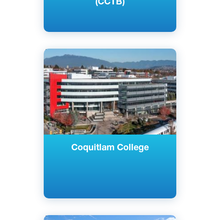
(CCTB)
Английский
Ванкувер, Сарри, Канада
Частный
Coquitlam College
Английский