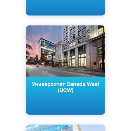
Английский
Ванкувер, Канада
Частный
Университет Canada West
(UCW)
Английский