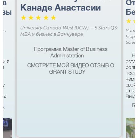
 в
От
Канаде Анастасии
авы
Бе
☆
☆
☆
☆
☆
☆
University Canada West (UCW) — 5 Stars QS:
ces
Униве
MBA и бизнес в Ванкувере
Мора 
Scien
Программа Master of Business
Administration
Не
ми я
остав
СМОТРИТЕ МОЙ ВИДЕО ОТЗЫВ О
 и
боль
GRANT STUDY
посту
немн
му
свой 
а
отра
ших
Викто
Бл
что
качес
Все б
хотел
eg в
связ
помо