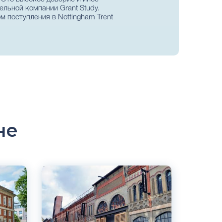
ельной компании Grant Study.
 поступления в Nottingham Trent
не
Английский
Лондон, Великобритания
Частный