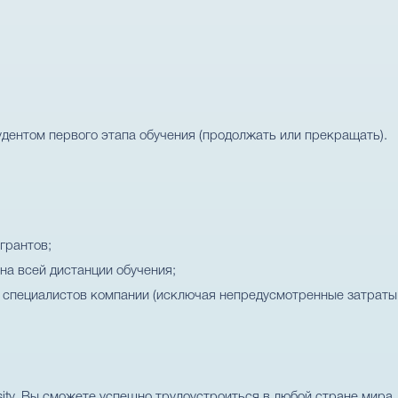
дентом первого этапа обучения (продолжать или прекращать).
грантов;
на всей дистанции обучения;
и специалистов компании (исключая непредусмотренные затраты
rsity, Вы сможете успешно трудоустроиться в любой стране мира