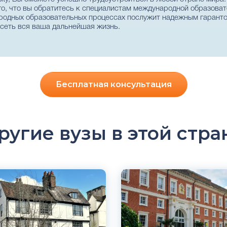
го, что вы обратитесь к специалистам международной образоват
родных образовательных процессах послужит надежным гарантом
ависеть вся ваша дальнейшая жизнь.
Бесплатная консультация
ругие вузы в этой стра
ский
Английский
дж, Лондон,
Лондон, Великобритания
британия
Государственный
й