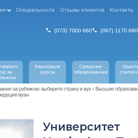
ие
Специальности
Отзывы клиентов
Контакты
(073) 7000 660
(067) 1170 660
ndation-
Языковые
Среднее
Грант
од за
курсы
образование
стипе
бежом
ние за рубежом: выберите страну и вуз
Высшее образован
ведущие вузы
Университет