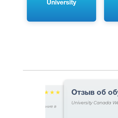
University
Отзыв об об
☆
☆
☆
☆
☆
славы
University Canada W
 практическое образование в