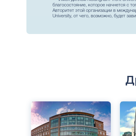
благосостояние, которое начнется с то
Авторитет этой организации в междуна
University, от чего, возможно, будет з
Д
Английский
Англий
Лондон, Великобритания
Кембри
Государственный
Велико
Частны