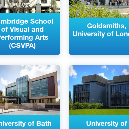
mbridge School
Goldsmiths,
of Visual and
University of Lo
erforming Arts
(CSVPA)
ский
Английский
еликобритания
Саутгемптон, Великобритан
рственный
Государственный
iversity of Bath
University of