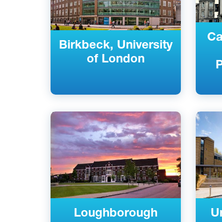
Ca
Birkbeck, University
of London
P
Английский
Англий
Лафборо, Великобритания
Бат, В
Государственный
Госуда
Loughborough
Un