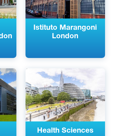
Istituto Marangoni
ndon
London
Английский
ия
Лондон, Великобритания
Государственный
Health Sciences