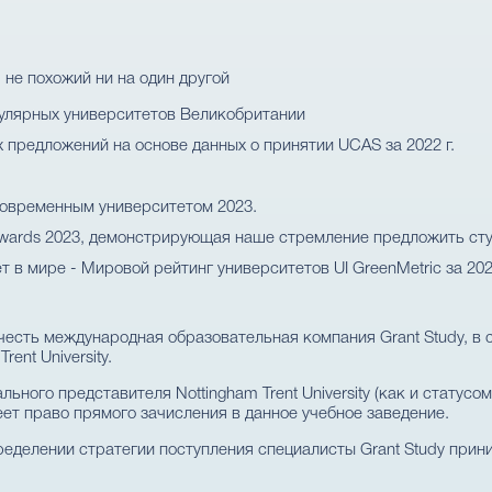
не похожий ни на один другой
улярных университетов Великобритании
х предложений на основе данных о принятии UCAS за 2022 г.
современным университетом 2023.
Awards 2023, демонстрирующая наше стремление предложить студ
 в мире - Мировой рейтинг университетов UI GreenMetric за 202
есть международная образовательная компания Grant Study, в 
ent University.
ьного представителя Nottingham Trent University (как и статус
еет право прямого зачисления в данное учебное заведение.
делении стратегии поступления специалисты Grant Study прин