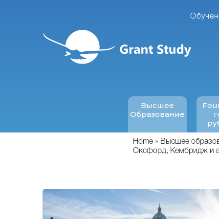
Перейти
к
Обучен
основному
содержанию
Высшее
Fou
Образование
г
ру
Home
Высшее образова
Оксфорд, Кембридж и 