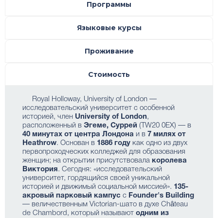
Программы
Языковые курсы
Проживание
Стоимость
Royal Holloway, University of London —
исследовательский университет с особенной
историей, член
University of London
,
расположенный в
Эгеме, Суррей
(TW20 0EX) — в
40 минутах от центра Лондона
и в
7 милях от
Heathrow
. Основан в
1886 году
как одно из двух
первопроходческих колледжей для образования
женщин; на открытии присутствовала
королева
Виктория
. Сегодня: «исследовательский
университет, гордящийся своей уникальной
историей и движимый социальной миссией».
135-
акровый парковый кампус
с
Founder's Building
— величественным Victorian-шато в духе Château
de Chambord, который называют
одним из