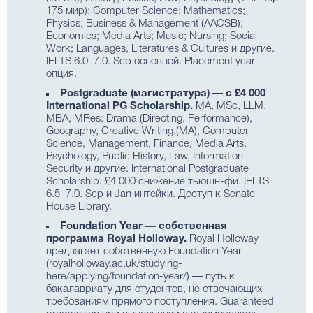
175 мир); Computer Science; Mathematics;
Physics; Business & Management (AACSB);
Economics; Media Arts; Music; Nursing; Social
Work; Languages, Literatures & Cultures и другие.
IELTS 6.0–7.0. Sep основной. Placement year
опция.
Postgraduate (магистратура) — с £4 000
International PG Scholarship.
MA, MSc, LLM,
MBA, MRes: Drama (Directing, Performance),
Geography, Creative Writing (MA), Computer
Science, Management, Finance, Media Arts,
Psychology, Public History, Law, Information
Security и другие. International Postgraduate
Scholarship: £4 000 снижение тьюшн-фи. IELTS
6.5–7.0. Sep и Jan интейки. Доступ к Senate
House Library.
Foundation Year — собственная
программа Royal Holloway.
Royal Holloway
предлагает собственную Foundation Year
(royalholloway.ac.uk/studying-
here/applying/foundation-year/) — путь к
бакалавриату для студентов, не отвечающих
требованиям прямого поступления. Guaranteed