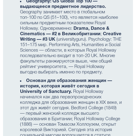
Geography: QS Global Top 100 —
выдающееся предметное лидерство.
Geography занимает место в глобальном
топ-100 по QS (51–100), что является наиболее
сильным предметным показателем Royal
Holloway. Одновременно:
Drama, Dance &
Cinematics — #2 в Великобритании
;
Creative
Writing — #3 UK
(universityguru). Psychology: THE
151–175 мир. Performing Arts, Humanities и Social
Sciences — области, в которых Royal Holloway
последовательно входит в топ-20 UK. Многие
факультеты ранжируются выше, чем общий
рейтинг университета, — Royal Holloway
выгодно выбирать именно по предмету.
Основан для образования женщин —
история, которая живёт сегодня в
University of Sanctuary.
Royal Holloway
начинался как два первопроходческих
колледжа для образования женщин в XIX веке, и
этот дух живёт сегодня. Bedford College (1849)
— первый женский колледж высшего
образования в Британии; Royal Holloway College
(1886) — основан Томасом Холлоуэем, открыт
королевой Викторией. Сегодня эта история
социальной миссии воплощается в статусе