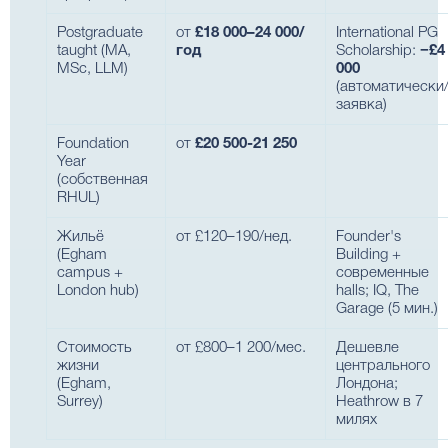
Postgraduate
от
£18 000–24 000/
International PG
taught (MA,
год
Scholarship:
−£4
MSc, LLM)
000
(автоматически
заявка)
Foundation
от
£20 500-21 250
Year
(собственная
RHUL)
Жильё
от £120–190/нед.
Founder's
(Egham
Building +
campus +
современные
London hub)
halls; IQ, The
Garage (5 мин.)
Стоимость
от £800–1 200/мес.
Дешевле
жизни
центрального
(Egham,
Лондона;
Surrey)
Heathrow в 7
милях