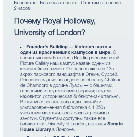
Бесплатно · Без обязательств · Ответим в течение
2 часов
Почему Royal Holloway,
University of London?
Founder's Building — Victorian шато и
один из красивейших кампусов в мире.
С
впечатляющим Founder's Building и знаменитой
Picture Gallery наш кампус назван одним из
красивейших в мире. Он расположен на 135
акрах паркового ландшафта в Эгеме, Суррей.
Основное здание возведено по образцу Château
de Chambord в долине Луары — с башнями,
галереями и внутренними дворами; внутри
находится историческая библиотека-читальня.
В кампусе: лесные водопады, лужайки,
ультрасовременная библиотека с 1 250+
учебными местами, зоны разных режимов
занятий. Студентам доступны также все
библиотеки University of London, включая
Senate
House Library
в Лондоне.