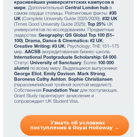
красивейших университетских кампусов в
мире
. Дополнительный
Central London hub
в
самом сердце столицы. Рейтинговые факты:
#35
UK
(Complete University Guide 2025/2026);
#32 UK
(Times Good University Guide 2025);
Top 25%
UK
университетов по исследованиям. Предметные
лидерства:
Geography: QS Global Top 100 (51–
100)
;
Drama, Dance & Cinematics: #2 UK
;
Creative Writing: #3 UK
; Psychology: THE 151–175
мир.
AACSB
аккредитованная бизнес-школа.
International Postgraduate Scholarship: £4 000
.
Статус
University of Sanctuary
. Более
100 000
alumni
по всему миру. Выдающиеся выпускники:
George Eliot
,
Emily Davison
,
Mark Strong
,
Baroness Cathy Ashton
,
Sophie Christiansen
(параолимпийский тройной золотой медалист).
Собственная
Foundation Year
для поступающих.
Grant Study гарантирует зачисление и
сопровождает UK Student Visa.
Узнать об условиях
поступления в Royal Holloway →