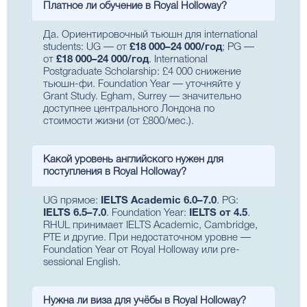
Платное ли обучение в Royal Holloway?
Да. Ориентировочный тьюшн для international
students: UG — от
£18 000–24 000/год
; PG —
от
£18 000–24 000/год
. International
Postgraduate Scholarship: £4 000 снижение
тьюшн-фи. Foundation Year — уточняйте у
Grant Study. Egham, Surrey — значительно
доступнее центрального Лондона по
стоимости жизни (от £800/мес.).
Какой уровень английского нужен для
поступления в Royal Holloway?
UG прямое:
IELTS Academic 6.0–7.0
. PG:
IELTS 6.5–7.0
. Foundation Year:
IELTS от 4.5
.
RHUL принимает IELTS Academic, Cambridge,
PTE и другие. При недостаточном уровне —
Foundation Year от Royal Holloway или pre-
sessional English.
Нужна ли виза для учёбы в Royal Holloway?