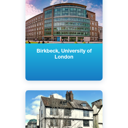
Лондон, Великобритания
Государственный
Birkbeck, University of
London
Английский
Кембридж, Лондон,
Великобритания
Частный