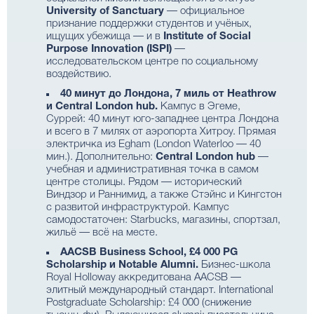
University of Sanctuary
— официальное
признание поддержки студентов и учёных,
ищущих убежища — и в
Institute of Social
Purpose Innovation (ISPI)
—
исследовательском центре по социальному
воздействию.
40 минут до Лондона, 7 миль от Heathrow
и Central London hub.
Кампус в Эгеме,
Суррей: 40 минут юго-западнее центра Лондона
и всего в 7 милях от аэропорта Хитроу. Прямая
электричка из Egham (London Waterloo — 40
мин.). Дополнительно:
Central London hub
—
учебная и административная точка в самом
центре столицы. Рядом — исторический
Виндзор и Раннимид, а также Стэйнс и Кингстон
с развитой инфраструктурой. Кампус
самодостаточен: Starbucks, магазины, спортзал,
жильё — всё на месте.
AACSB Business School, £4 000 PG
Scholarship и Notable Alumni.
Бизнес-школа
Royal Holloway аккредитована AACSB —
элитный международный стандарт. International
Postgraduate Scholarship: £4 000 (снижение