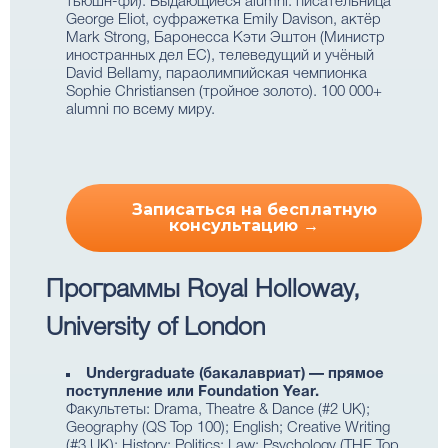
тьюшн-фи). Выдающиеся alumni: писательница
George Eliot, суфражетка Emily Davison, актёр
Mark Strong, Баронесса Кэти Эштон (Министр
иностранных дел ЕС), телеведущий и учёный
David Bellamy, параолимпийская чемпионка
Sophie Christiansen (тройное золото). 100 000+
alumni по всему миру.
Записаться на бесплатную
консультацию →
Программы Royal Holloway,
University of London
Undergraduate (бакалавриат) — прямое
поступление или Foundation Year.
Факультеты: Drama, Theatre & Dance (#2 UK);
Geography (QS Top 100); English; Creative Writing
(#3 UK); History; Politics; Law; Psychology (THE Top