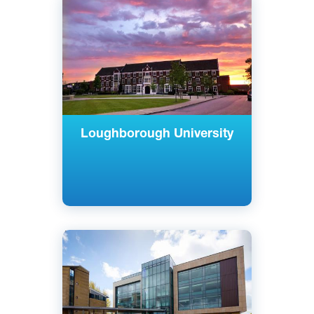
Лафборо, Великобритания
Государственный
Loughborough University
Английский
Бат, Великобритания
Государственный