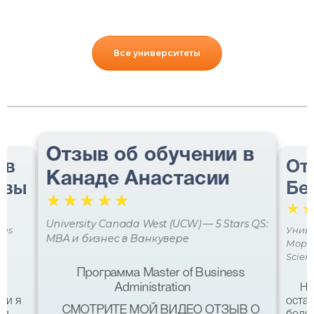
Все университеты
Отзыв об обучении в
 в
От
Канаде Анастасии
авы
Бе
☆
☆
☆
☆
☆
☆
University Canada West (UCW) — 5 Stars QS:
ces
Униве
MBA и бизнес в Ванкувере
Мора 
Scien
Программа Master of Business
Administration
Не
ми я
остав
СМОТРИТЕ МОЙ ВИДЕО ОТЗЫВ О