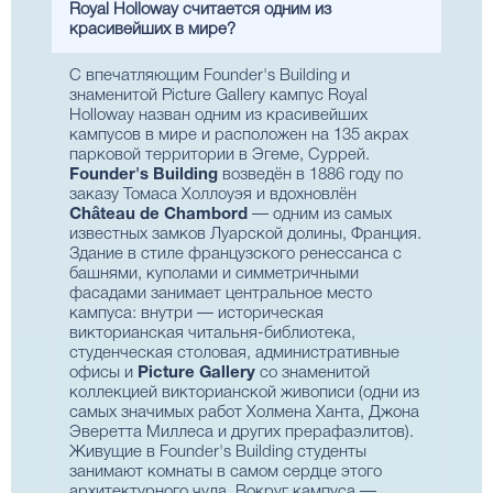
Royal Holloway считается одним из
красивейших в мире?
С впечатляющим Founder's Building и
знаменитой Picture Gallery кампус Royal
Holloway назван одним из красивейших
кампусов в мире и расположен на 135 акрах
парковой территории в Эгеме, Суррей.
Founder's Building
возведён в 1886 году по
заказу Томаса Холлоуэя и вдохновлён
Château de Chambord
— одним из самых
известных замков Луарской долины, Франция.
Здание в стиле французского ренессанса с
башнями, куполами и симметричными
фасадами занимает центральное место
кампуса: внутри — историческая
викторианская читальня-библиотека,
студенческая столовая, административные
офисы и
Picture Gallery
со знаменитой
коллекцией викторианской живописи (одни из
самых значимых работ Холмена Ханта, Джона
Эверетта Миллеса и других прерафаэлитов).
Живущие в Founder's Building студенты
занимают комнаты в самом сердце этого
архитектурного чуда. Вокруг кампуса —