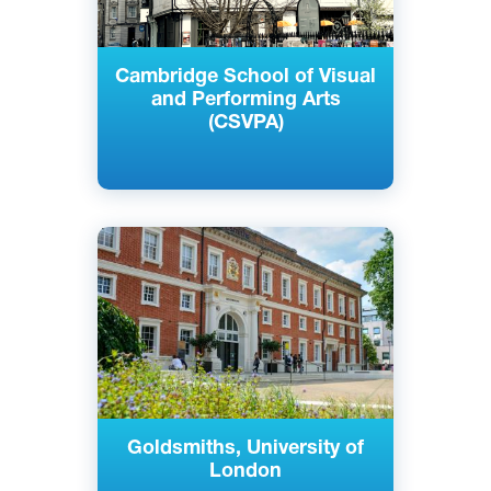
Cambridge School of Visual
and Performing Arts
(CSVPA)
Английский
Лондон, Великобритания
Государственный
Goldsmiths, University of
London