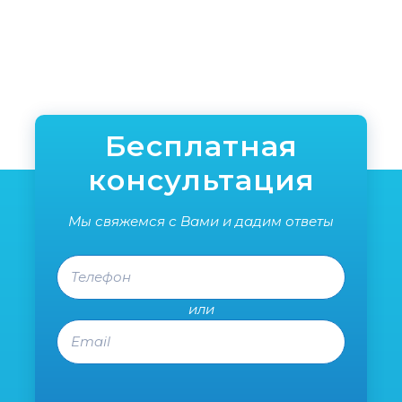
рискн
рулет
сдел
поль
реко
специ
уже в
Спаси
Бесплатная
консультация
Мы свяжемся с Вами и дадим ответы
Телефон
или
Email