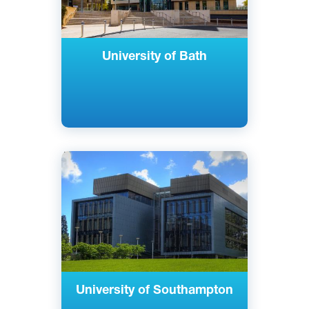
University of Bath
Английский
Саутгемптон, Великобритания
Государственный
University of Southampton