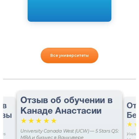
Все университеты
Отзыв об обучении в
 в
От
Канаде Анастасии
авы
Бе
☆
☆
☆
☆
☆
☆
University Canada West (UCW) — 5 Stars QS:
ces
Униве
MBA и бизнес в Ванкувере