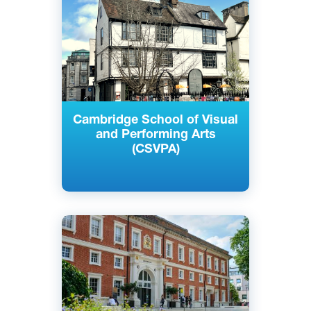
Великобритания
Частный
Cambridge School of Visual
and Performing Arts
(CSVPA)
Английский
Лондон, Великобритания
Государственный