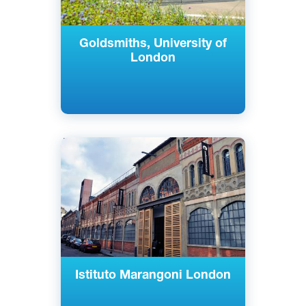
Goldsmiths, University of
London
Английский
Лондон, Великобритания
Частный
Istituto Marangoni London