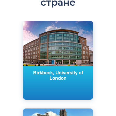
стране
Английский
Лондон, Великобритания
Государственный
Birkbeck, University of
London
Английский
Кембридж, Лондон,