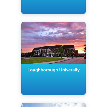
Английский
Лафборо, Великобритания
Государственный
Loughborough University
Английский