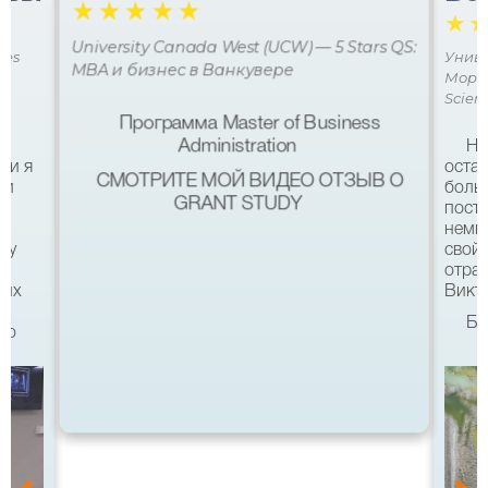
☆
☆
☆
☆
☆
☆
University Canada West (UCW) — 5 Stars QS:
ces
Униве
MBA и бизнес в Ванкувере
Мора 
Scien
Программа Master of Business
Administration
Не
ми я
остав
СМОТРИТЕ МОЙ ВИДЕО ОТЗЫВ О
 и
боль
GRANT STUDY
посту
немн
му
свой 
а
отра
ших
Викто
Бл
что
качес
Все б
хотел
eg в
связ
помо
 с
после
а
Бель