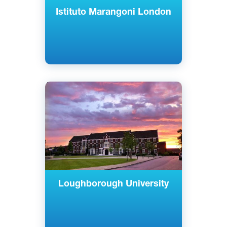
Istituto Marangoni London
Английский
Лафборо, Великобритания
Государственный
Loughborough University