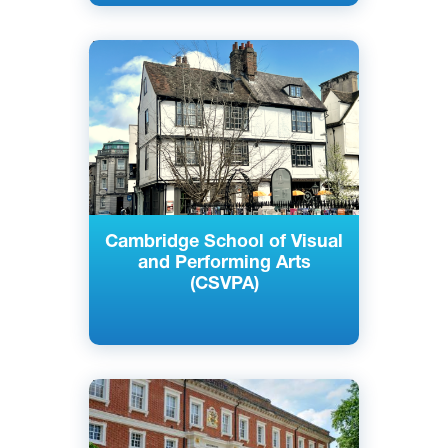
Английский
Кембридж, Лондон,
Великобритания
Частный
Cambridge School of Visual
and Performing Arts
(CSVPA)
Английский
Лондон, Великобритания
Государственный