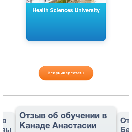
Health Sciences University
Все университеты
Отзыв об обучении в
 в
От
Канаде Анастасии
авы
Бе