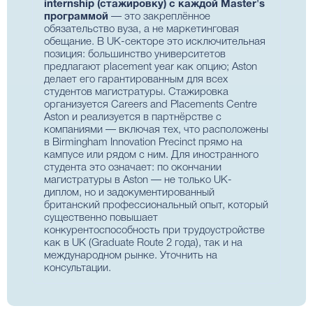
internship (стажировку) с каждой Master's
программой
— это закреплённое
обязательство вуза, а не маркетинговая
обещание. В UK-секторе это исключительная
позиция: большинство университетов
предлагают placement year как опцию; Aston
делает его гарантированным для всех
студентов магистратуры. Стажировка
организуется Careers and Placements Centre
Aston и реализуется в партнёрстве с
компаниями — включая тех, что расположены
в Birmingham Innovation Precinct прямо на
кампусе или рядом с ним. Для иностранного
студента это означает: по окончании
магистратуры в Aston — не только UK-
диплом, но и задокументированный
британский профессиональный опыт, который
существенно повышает
конкурентоспособность при трудоустройстве
как в UK (Graduate Route 2 года), так и на
международном рынке.
Уточнить на
консультации
.