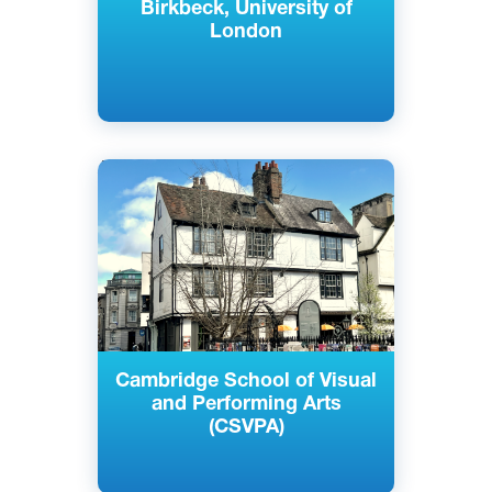
Birkbeck, University of
London
Английский
Кембридж, Лондон,
Великобритания
Частный
Cambridge School of Visual
and Performing Arts
(CSVPA)