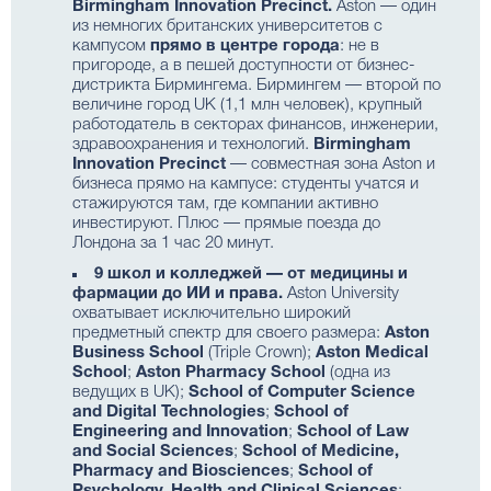
Birmingham Innovation Precinct.
Aston — один
из немногих британских университетов с
кампусом
прямо в центре города
: не в
пригороде, а в пешей доступности от бизнес-
дистрикта Бирмингема. Бирмингем — второй по
величине город UK (1,1 млн человек), крупный
работодатель в секторах финансов, инженерии,
здравоохранения и технологий.
Birmingham
Innovation Precinct
— совместная зона Aston и
бизнеса прямо на кампусе: студенты учатся и
стажируются там, где компании активно
инвестируют. Плюс — прямые поезда до
Лондона за 1 час 20 минут.
9 школ и колледжей — от медицины и
фармации до ИИ и права.
Aston University
охватывает исключительно широкий
предметный спектр для своего размера:
Aston
Business School
(Triple Crown);
Aston Medical
School
;
Aston Pharmacy School
(одна из
ведущих в UK);
School of Computer Science
and Digital Technologies
;
School of
Engineering and Innovation
;
School of Law
and Social Sciences
;
School of Medicine,
Pharmacy and Biosciences
;
School of