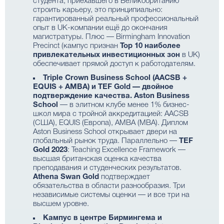
студента, приехавшего в Великобританию
строить карьеру, это принципиально:
гарантированный реальный профессиональный
опыт в UK-компании ещё до окончания
магистратуры. Плюс — Birmingham Innovation
Precinct (кампус признан
Top 10 наиболее
привлекательных инвестиционных зон
в UK)
обеспечивает прямой доступ к работодателям.
Triple Crown Business School (AACSB +
EQUIS + AMBA) и TEF Gold — двойное
подтверждение качества.
Aston Business
School
— в элитном клубе менее 1% бизнес-
школ мира с тройной аккредитацией: AACSB
(США), EQUIS (Европа), AMBA (MBA). Диплом
Aston Business School открывает двери на
глобальный рынок труда. Параллельно —
TEF
Gold 2023
: Teaching Excellence Framework —
высшая британская оценка качества
преподавания и студенческих результатов.
Athena Swan Gold
подтверждает
обязательства в области разнообразия. Три
независимые системы оценки — и все три на
высшем уровне.
Кампус в центре Бирмингема и