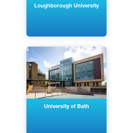
Loughborough University
Английский
Бат, Великобритания
Государственный
University of Bath