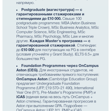
напрямую.
Postgraduate (магистратура) — с
гарантированными стажировками и
стипендиями до £10 000.
Свыше 100
postgraduate programmes: MBA (Aston Business
School Triple Crown), MSc Business Analytics, MSc
Computer Science, MSc Engineering, MSc
Pharmacy, MSc Psychology, MSc Law и многие
другие.
Каждая Master's программа — с
гарантированной стажировкой
. Стипендии:
до
£10 000
для поступающих на PG в сентябре
(условия уточняйте у Grant Study). IELTS 6.5+ для
большинства PG.
Foundation Programmes через OnCampus
Aston (CEG).
Для иностранных студентов, не
отвечающих требованиям прямого поступления:
OnCampus Aston
(Cambridge Education Group)
предлагает Undergraduate Foundation
Programme (UFP, £19 570–21 490), International
Year One (IY1), Pre-Master's Programme (PMP) и
iCAS
(единая виза на весь путь OnCampus +
Aston степень). Гарантированная прогрессия в
Aston при выполнении GPA. Подробнее —
OnCampus Aston: UFP, IY1, PMP и iCAS
.