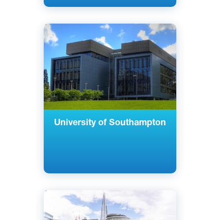
Английский
Саутгемптон, Великобритания
Государственный
University of Southampton
Английский
Лондон, Великобритания
Государственный