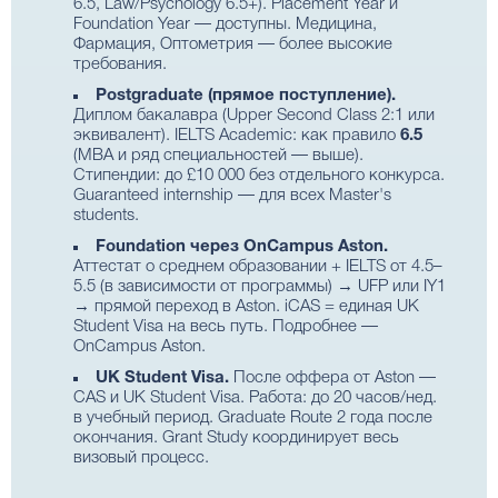
6.5, Law/Psychology 6.5+). Placement Year и
Foundation Year — доступны. Медицина,
Фармация, Оптометрия — более высокие
требования.
Postgraduate (прямое поступление).
Диплом бакалавра (Upper Second Class 2:1 или
эквивалент). IELTS Academic: как правило
6.5
(MBA и ряд специальностей — выше).
Стипендии: до £10 000 без отдельного конкурса.
Guaranteed internship — для всех Master's
students.
Foundation через OnCampus Aston.
Аттестат о среднем образовании + IELTS от 4.5–
5.5 (в зависимости от программы) → UFP или IY1
→ прямой переход в Aston. iCAS = единая UK
Student Visa на весь путь. Подробнее —
OnCampus Aston
.
UK Student Visa.
После оффера от Aston —
CAS и UK Student Visa. Работа: до 20 часов/нед.
в учебный период. Graduate Route 2 года после
окончания. Grant Study координирует весь
визовый процесс.