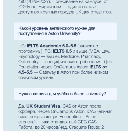
490 (2026–2027). Проживание на кампусе: от
£120/нед. Бирмингем — один из самых
доступных крупных городов UK для студентов.
Какой уровень английского нужен для
поступления в Aston University?
UG:
IELTS Academic 6.0–6.5
(зависит от
программы). PG:
IELTS 6.5
и выше (MBA, Law,
Psychology — выше). Medicine, Pharmacy,
Optometry — специфические требования. Для
Foundation через OnCampus Aston:
IELTS от
4.5–5.5
— Gateway в Aston при более низком
языковом уровне.
Нужна ли виза для учёбы в Aston University?
Да,
UK Student Visa
. CAS от Aston после
оффера. Через OnCampus Aston: iCAS (единая
виза, покрывающая Foundation + Aston
степень) — или стандартный CEG CAS.
Работа: до 20 часов/нед. Graduate Route: 2