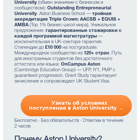
University
(обмен знаниями с бизнесом и
сообществом);
Outstanding Entrepreneurial
University
. Aston Business School —
тройная
аккредитация Triple Crown: AACSB + EQUIS +
AMBA
(Top 1% бизнес-школ мира). Уникальное
предложение:
гарантированные стажировки с
каждой программой магистратуры
—
исключительная в UK-секторе гарантия.
Стипендии до
£10 000
на постgraduate.
Международное сообщество из
120+ стран
. Путь
для иностранных студентов без достаточного
аттестата или языка:
OnCampus Aston
(Cambridge Education Group) — UFP, IY1, PMP с
guaranteed progression. Grant Study гарантирует
зачисление и сопровождает UK Student Visa.
Узнать об условиях
поступления в Aston University →
Бесплатно · Без обязательств · Ответим в течение
2 часов
Почему Aston University?