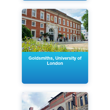
Английский
Лондон, Великобритания
Государственный
Goldsmiths, University of
London
Английский
Лондон, Великобритания
Частный