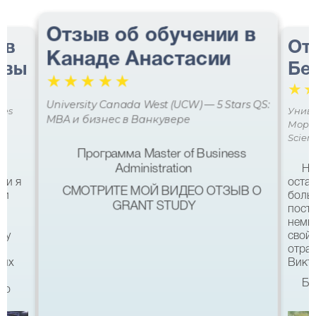
Отзыв об обучении в
 в
От
Канаде Анастасии
авы
Бе
☆
☆
☆
☆
☆
☆
University Canada West (UCW) — 5 Stars QS:
ces
Униве
MBA и бизнес в Ванкувере
Мора 
Scien
Программа Master of Business
Administration
Не
ми я
остав
СМОТРИТЕ МОЙ ВИДЕО ОТЗЫВ О
 и
боль
GRANT STUDY
посту
немн
му
свой 
а
отра
ших
Викто
Бл
что
качес
Все б