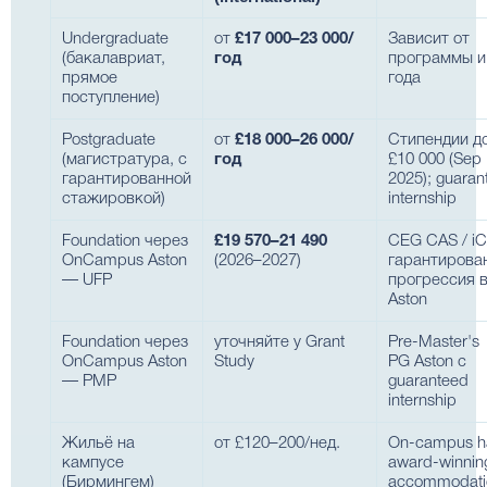
Undergraduate
от
£17 000–23 000/
Зависит от
(бакалавриат,
год
программы и
прямое
года
поступление)
Postgraduate
от
£18 000–26 000/
Стипендии д
(магистратура, с
год
£10 000 (Sep
гарантированной
2025); guaran
стажировкой)
internship
Foundation через
£19 570–21 490
CEG CAS / iC
OnCampus Aston
(2026–2027)
гарантирова
— UFP
прогрессия 
Aston
Foundation через
уточняйте у Grant
Pre-Master's
OnCampus Aston
Study
PG Aston с
— PMP
guaranteed
internship
Жильё на
от £120–200/нед.
On-campus ha
кампусе
award-winnin
(Бирмингем)
accommodati