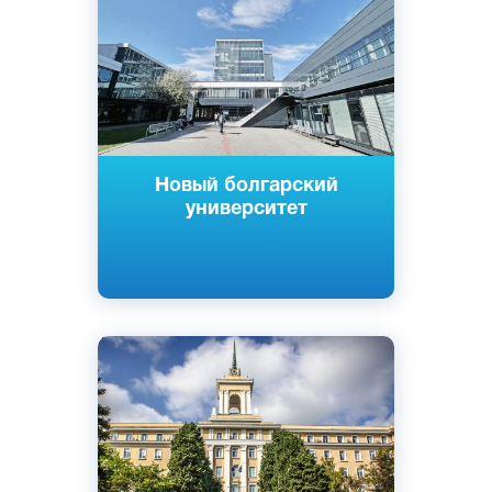
Немецкий
Французский
София, Болгария
Частный
Новый болгарский
университет
Английский
Болгарский
Варна, Болгария
Государственный