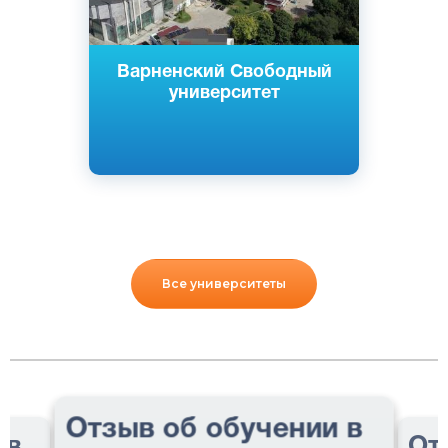
Варненский Свободный
университет
Все университеты
Отзыв об обучении в
 в
От