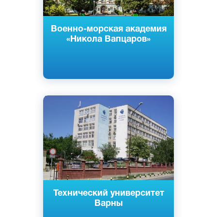
Военно-морская академия
«Никола Вапцаров»
Английский
Болгарский
Варна, Болгария
Государственный
Технический университет
Варны