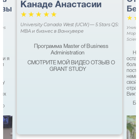
Канаде Анастасии
авы
Бе
☆
☆
☆
☆
☆
☆
University Canada West (UCW) — 5 Stars QS:
ces
Униве
MBA и бизнес в Ванкувере
Мора 
Scien
Программа Master of Business
Administration
Не
ми я
остав
СМОТРИТЕ МОЙ ВИДЕО ОТЗЫВ О
 и
боль
GRANT STUDY
посту
немн
му
свой 
а
отра
ших
Викто
Бл
что
качес
Все б
хотел
eg в
связ
помо
 с
после