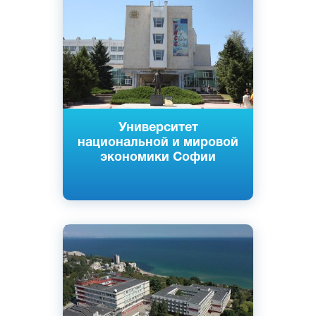
Болгарский
София, Болгария
Государственный
Университет
национальной и мировой
экономики Софии
Английский
Болгарский
Русский
Турецкий
Варна, Болгария
Частный