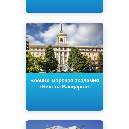
Английский
Болгарский
Варна, Болгария
Государственный
Военно-морская академия
«Никола Вапцаров»
Английский
Болгарский