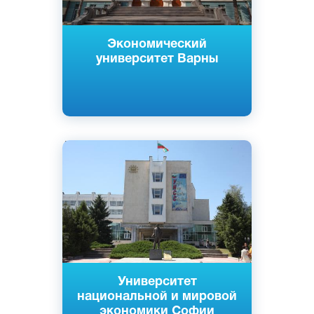
Экономический
университет Варны
Английский
Болгарский
София, Болгария
Государственный
Университет
национальной и мировой
экономики Софии