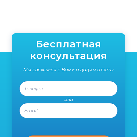
рулет
сдел
поль
реко
специ
уже в
Спаси
Бесплатная
консультация
Мы свяжемся с Вами и дадим ответы
Телефон
или
Email