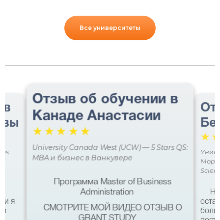
Все университеты
Отзыв об обучении в
 в
От
Канаде Анастасии
авы
Бе
☆
☆
☆
☆
☆
☆
University Canada West (UCW) — 5 Stars QS:
ces
Униве
MBA и бизнес в Ванкувере
Мора 
Scien
Программа Master of Business
Administration
Не
ми я
остав
СМОТРИТЕ МОЙ ВИДЕО ОТЗЫВ О
 и
боль
GRANT STUDY