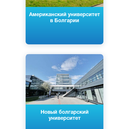
Американский университет
в Болгарии
Английский
Болгарский
Немецкий
Французский
София, Болгария
Частный
Новый болгарский
университет