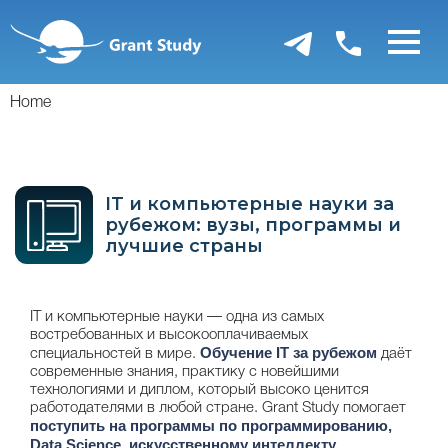
Перейти
к
основному
содержанию
Home
IT и компьютерные науки за
рубежом: вузы, программы и
лучшие страны
IT и компьютерные науки — одна из самых
востребованных и высокооплачиваемых
Обучение IT за рубежом
специальностей в мире.
даёт
современные знания, практику с новейшими
технологиями и диплом, который высоко ценится
работодателями в любой стране. Grant Study помогает
поступить на программы по программированию,
Data Science, искусственному интеллекту,