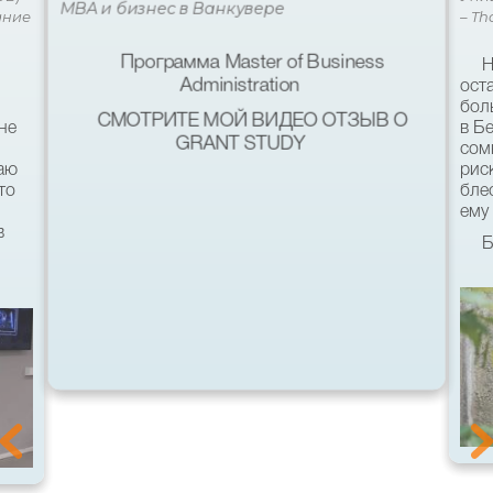
MBA и бизнес в Ванкувере
ание
– Th
Программа Master of Business
Н
Administration
ост
бол
СМОТРИТЕ МОЙ ВИДЕО ОТЗЫВ О
не
в Б
GRANT STUDY
сом
наю
рис
то
бле
ему 
в
Б
кач
был
ь
хот
со 
пом
11-
уни
 &
гос
Осо
выр
ть
За 