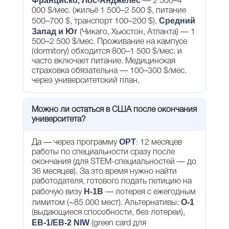
Франциско, Лос-Анджелес
— 2 500–4
000 $/мес. (жильё 1 500–2 500 $, питание
Средний
500–700 $, транспорт 100–200 $).
Запад и Юг
(Чикаго, Хьюстон, Атланта) — 1
500–2 500 $/мес. Проживание на кампусе
(dormitory) обходится 800–1 500 $/мес. и
часто включает питание. Медицинская
страховка обязательна — 100–300 $/мес.
через университетский план.
Можно ли остаться в США после окончания
университета?
OPT
Да — через программу
: 12 месяцев
работы по специальности сразу после
окончания (для STEM-специальностей — до
36 месяцев). За это время нужно найти
работодателя, готового подать петицию на
H-1B
рабочую визу
— лотерея с ежегодным
O-1
лимитом (~85 000 мест). Альтернативы:
(выдающиеся способности, без лотереи),
EB-1/EB-2 NIW
(green card для