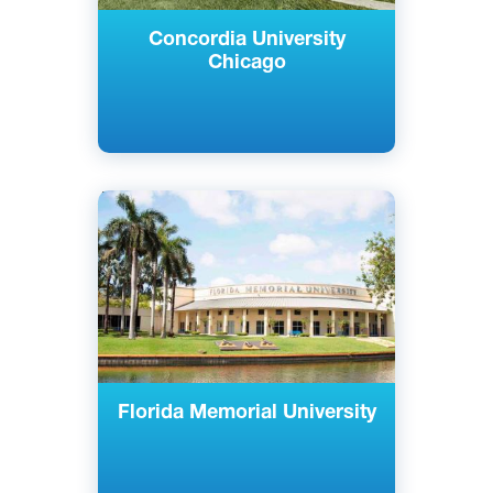
Concordia University
Chicago
Английский
Майами-Гарденс, Флорида, США
Частный
Florida Memorial University