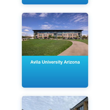
Английский
Гудиер, Аризона, США
Частный
Avila University Arizona
Английский
Канзас-Сити, Миссури, США
Частный