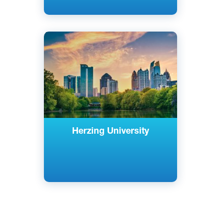
Английский
Милуоки, США
Частный
Herzing University