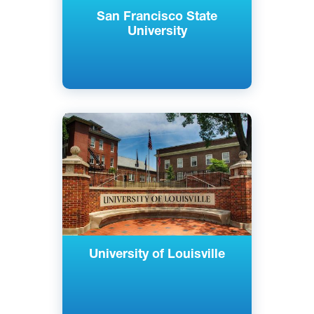
San Francisco State
University
Английский
Луисвилл, Кентукки, США
Государственный
University of Louisville