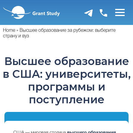
Перейти
к
основному
содержанию
Home
Высшее образование за рубежом: выберите
страну и вуз
Высшее образование
в США: университеты,
программы и
поступление
высшего образования.
США — мировая столица