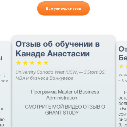
Все университеты
Отзыв об обучении в
От
Канаде Анастасии
ы
Бе
☆
☆
☆
☆
☆
☆
University Canada West (UCW) — 5 Stars QS:
UE)
Уни
MBA и бизнес в Ванкувере
ание
– Th
Программа Master of Business
Н
Administration
ост
бол
СМОТРИТЕ МОЙ ВИДЕО ОТЗЫВ О
не
в Б
GRANT STUDY
сом
наю
рис
то
бле