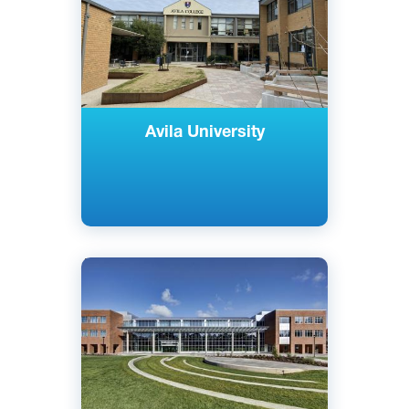
Avila University
Английский
Ривер Форест, США
Частный