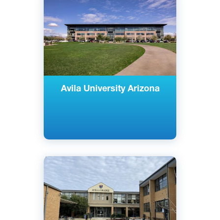
Гудиер, Аризона, США
Частный
Avila University Arizona
Английский
Канзас-Сити, Миссури, США
Частный