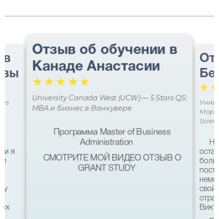
Отзыв об обучении в
 в
От
Канаде Анастасии
авы
Бе
☆
☆
☆
☆
☆
☆
University Canada West (UCW) — 5 Stars QS:
ces
Униве
MBA и бизнес в Ванкувере
Мора 
Scien
Программа Master of Business
Administration
Не
ми я
остав
СМОТРИТЕ МОЙ ВИДЕО ОТЗЫВ О
 и
боль
GRANT STUDY
посту
немн
му
свой 
а
отра
ших
Викто