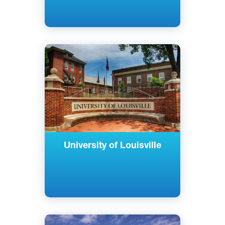
Английский
Луисвилл, Кентукки, США
Государственный
University of Louisville
Английский