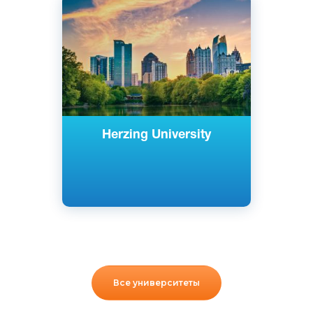
Английский
Милуоки, США
Частный
Herzing University
Все университеты