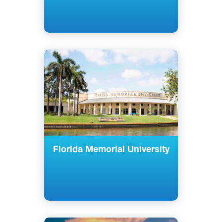
Английский
Майами-Гарденс, Флорида, США
Частный
Florida Memorial University