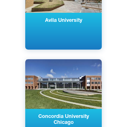
Avila University
Английский
Ривер Форест, США
Частный
Concordia University
Chicago