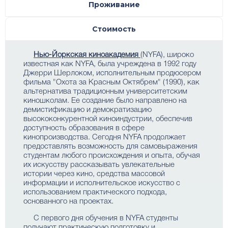
Проживание
Стоимость
Нью-Йоркская киноакадемия
(NYFA), широко
известная как NYFA, была учреждена в 1992 году
Джерри Шерлоком, исполнительным продюсером
фильма "Охота за Красным Октябрем" (1990), как
альтернатива традиционным университетским
киношколам. Ее создание было направлено на
демистификацию и демократизацию
высококонкурентной киноиндустрии, обеспечив
доступность образования в сфере
кинопроизводства. Сегодня NYFA продолжает
предоставлять возможность для самовыражения
студентам любого происхождения и опыта, обучая
их искусству рассказывать увлекательные
истории через кино, средства массовой
информации и исполнительское искусство с
использованием практического подхода,
основанного на проектах.
С первого дня обучения в NYFA студенты
получают практическую подготовку и