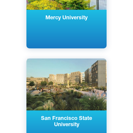
Mercy University
Английский
Сан-Франциско, США
Государственный
San Francisco State
University