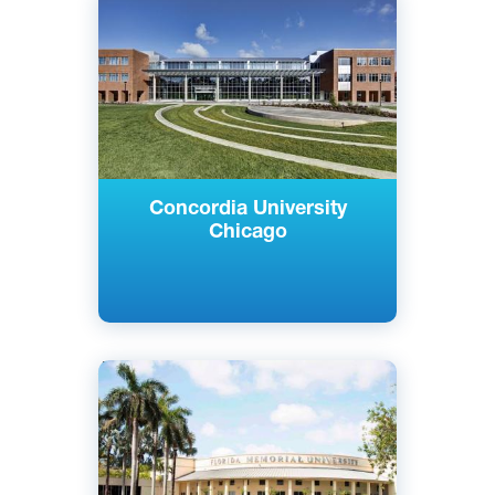
Ривер Форест, США
Частный
Concordia University
Chicago
Английский
Майами-Гарденс, Флорида, США
Частный