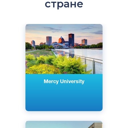
стране
Английский
Нью-Йорк, США
Частный
Mercy University
Английский