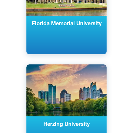
Florida Memorial University
Английский
Милуоки, США
Частный
Herzing University