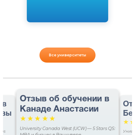
Все университеты
Отзыв об обучении в
 в
От
Канаде Анастасии
авы
Бе
☆
☆
☆
☆
☆
☆
University Canada West (UCW) — 5 Stars QS:
ces
Униве
MBA и бизнес в Ванкувере