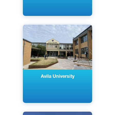
Английский
Канзас-Сити, Миссури, США
Частный
Avila University
Английский