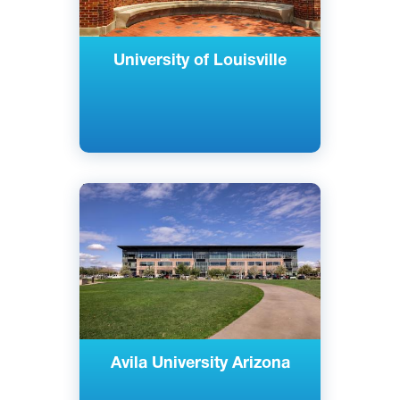
University of Louisville
Английский
Гудиер, Аризона, США
Частный
Avila University Arizona