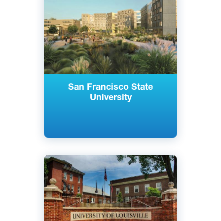
Сан-Франциско, США
Государственный
San Francisco State
University
Английский
Луисвилл, Кентукки, США
Государственный