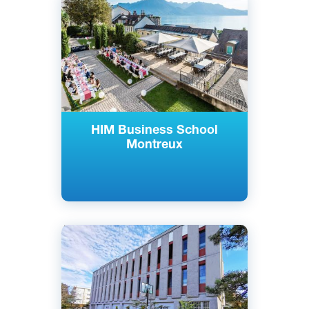
Монтре, Швейцария
Частный
HIM Business School
Montreux
Английский
Ла-Тур-де-Пейльц, Швейцария
Частный