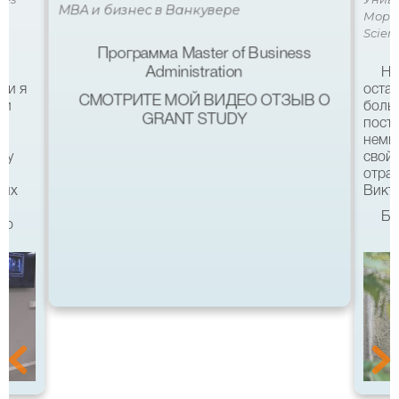
MBA и бизнес в Ванкувере
Мора 
Scien
Программа Master of Business
Administration
Не
ми я
остав
СМОТРИТЕ МОЙ ВИДЕО ОТЗЫВ О
 и
боль
GRANT STUDY
посту
немн
му
свой 
а
отра
ших
Викто
Бл
что
качес
Все б
хотел
eg в
связ
помо
 с
после
а
Бель
Мура 
уз
аккр
меет
благо
о