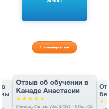
School
Все университеты
Отзыв об обучении в
 в
От
Канаде Анастасии
авы
Бе
☆
☆
☆
☆
☆
☆
University Canada West (UCW) — 5 Stars QS:
ces
Униве