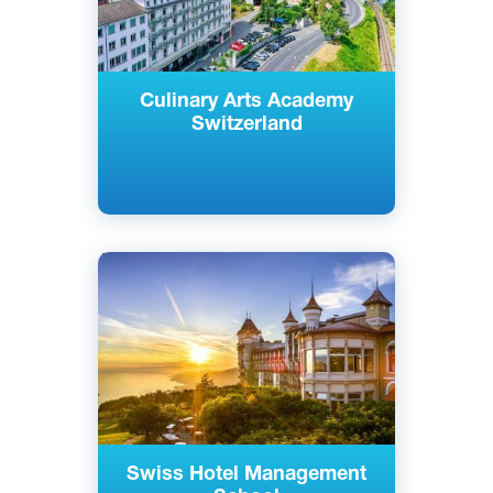
Culinary Arts Academy
Switzerland
Английский
Ко, Лезен, Швейцария
Частный
Swiss Hotel Management