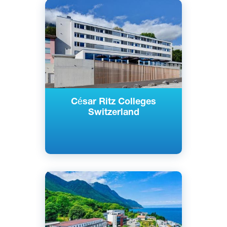
Английский
Ле-Бувре, Бриг, Швейцария
Частный
César Ritz Colleges
Switzerland
Английский
Ле-Бувре, Бриг, Швейцария
Частный