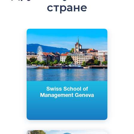
стране
Английский
Женева, Швейцария
Частный
Swiss School of
Management Geneva
Английский