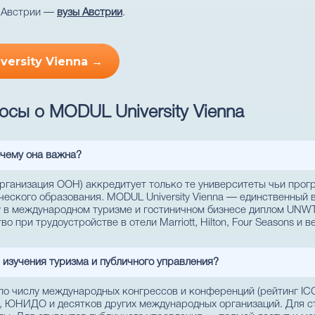
в Австрии —
вузы Австрии
.
versity Vienna →
сы о MODUL University Vienna
чему она важна?
ганизация ООН) аккредитует только те университеты чьи прог
ского образования. MODUL University Vienna — единственный в
 в международном туризме и гостиничном бизнесе диплом UNW
 при трудоустройстве в отели Marriott, Hilton, Four Seasons и 
изучения туризма и публичного управления?
по числу международных конгрессов и конференций (рейтинг IC
 ЮНИДО и десятков других международных организаций. Для с