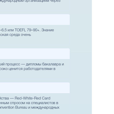
еждународным организациям через
–6.5 или TOEFL 79–90+. Знание
еская среда очень
ский процесс — дипломы бакалавра и
соко ценится работодателями в
ойства — Red-White-Red Card
янным спросом на специалистов в
Convention Bureau и международных