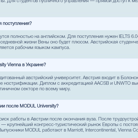
пы. Для студентов публичного управления — прямой доступ к м
я поступления?
утся полностью на английском. Для поступления нужен IELTS 6.0
вседневной жизни Вены оно будет плюсом. Австрийская студенч
ляется рабочим языком кампуса.
ity Vienna в Украине?
едитованный австрийский университет. Австрия входит в Болон
ле нострификации. Диплом с аккредитацией AACSB и UNWTO вы
тиничном секторе по всему миру.
ии после MODUL University?
оиск работы в Австрии после окончания вуза. После трудоустр
на — крупнейший конгресс-туристический рынок Европы с посто
ыпускники MODUL работают в Marriott, Intercontinental, Vienna 