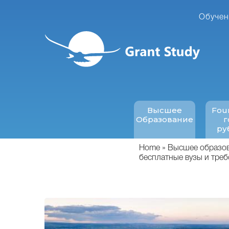
Перейти
к
Обучен
основному
содержанию
Высшее
Fou
Образование
г
ру
Home
Высшее образова
бесплатные вузы и треб