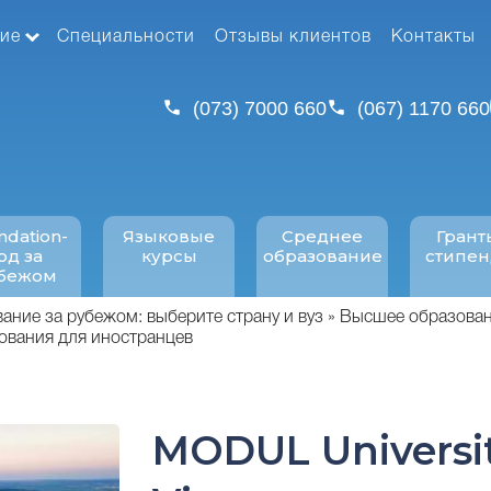
ие
Специальности
Отзывы клиентов
Контакты
(073) 7000 660
(067) 1170 660
ndation-
Языковые
Среднее
Грант
од за
курсы
образование
стипе
бежом
ние за рубежом: выберите страну и вуз
Высшее образован
ования для иностранцев
MODUL Universi