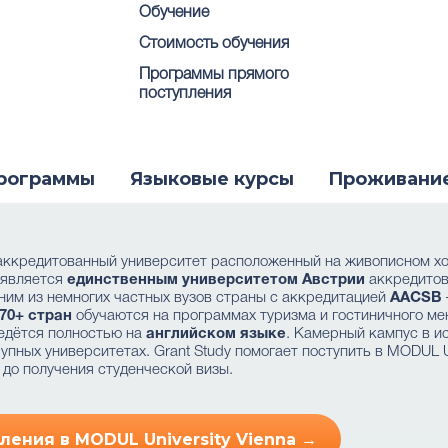
Обучение
Стоимость обучения
Программы прямого
поступления
рограммы
Языковые курсы
Проживани
 аккредитованный университет расположенный на живописном 
и является
единственным университетом Австрии
аккредито
ним из немногих частных вузов страны с аккредитацией
AACSB
 70+ стран
обучаются на программах туризма и гостиничного ме
ведётся полностью на
английском языке
. Камерный кампус в и
упных университетах. Grant Study помогает поступить в MODUL Un
до получения студенческой визы.
ления в MODUL University Vienna →