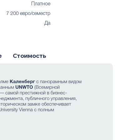
Платное
7 200 евро/семестр
Да
е
Стоимость
холме
Каленберг
с панорамным видом
ванным
UNWTO
(Всемирной
— самой престижной в бизнес-
неджмента, публичного управления,
сторическом замке обеспечивает
iversity Vienna с полным