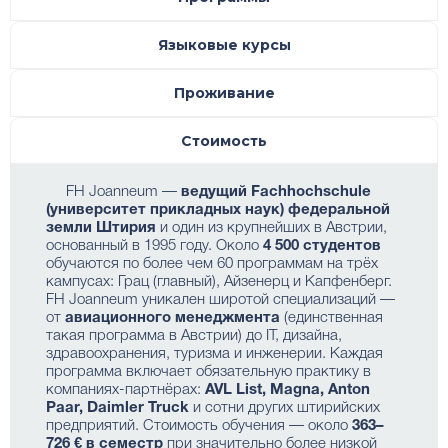
Языковые курсы
Проживание
Стоимость
FH Joanneum —
ведущий Fachhochschule
(университет прикладных наук) федеральной
земли Штирия
и один из крупнейших в Австрии,
основанный в 1995 году. Около
4 500 студентов
обучаются по более чем 60 программам на трёх
кампусах: Грац (главный), Айзенерц и Капфенберг.
FH Joanneum уникален широтой специализаций —
от
авиационного менеджмента
(единственная
такая программа в Австрии) до IT, дизайна,
здравоохранения, туризма и инженерии. Каждая
программа включает обязательную практику в
компаниях-партнёрах:
AVL List, Magna, Anton
Paar, Daimler Truck
и сотни других штирийских
предприятий. Стоимость обучения — около
363–
726 € в семестр
при значительно более низкой