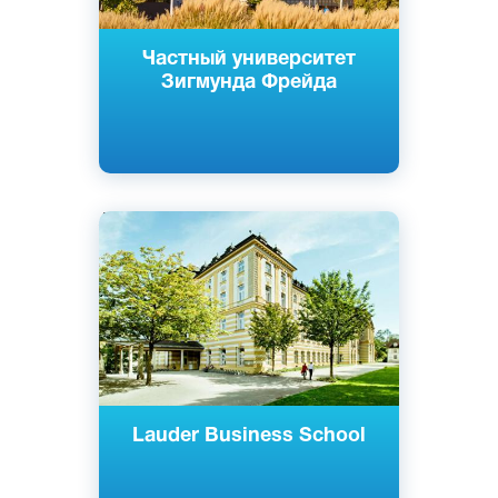
Частный университет
Зигмунда Фрейда
Английский
Вена, Австрия
Государственный
Lauder Business School