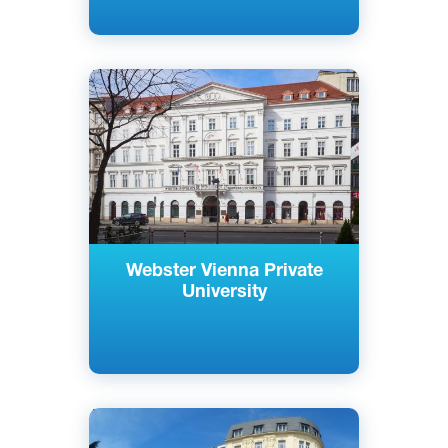
Английский
Вена, Австрия
Частный
Webster Vienna Private
University
Английский
Вена, Австрия