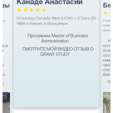
Канаде Анастасии
авы
Бе
☆
☆
☆
☆
☆
☆
University Canada West (UCW) — 5 Stars QS:
ces
Униве
MBA и бизнес в Ванкувере
Мора 
Scien
Программа Master of Business
Administration
Не
ми я
остав
СМОТРИТЕ МОЙ ВИДЕО ОТЗЫВ О
 и
боль
GRANT STUDY
посту
немн
му
свой 
а
отра
ших
Викто
Бл
что
качес
Все б
хотел
eg в
связ
помо
 с
после