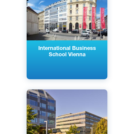
Частный
International Business
School Vienna
Английский
Немецкий
Вена, Австрия
Частный