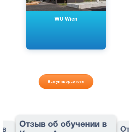
WU Wien
Все университеты
Отзыв об обучении в
 в
От