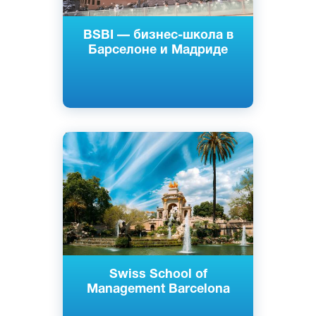
BSBI — бизнес-школа в
Барселоне и Мадриде
Английский
Испанский
Барселона, Испания
Частный
Swiss School of
Management Barcelona