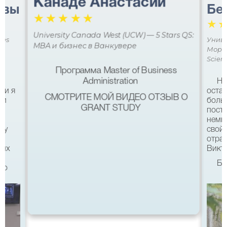
Канаде Анастасии
авы
Бе
☆
☆
☆
☆
☆
☆
University Canada West (UCW) — 5 Stars QS:
ces
Униве
MBA и бизнес в Ванкувере
Мора 
Scien
Программа Master of Business
Administration
Не
ми я
остав
СМОТРИТЕ МОЙ ВИДЕО ОТЗЫВ О
 и
боль
GRANT STUDY
посту
немн
му
свой 
а
отра
ших
Викто
Бл
что
качес
Все б
хотел
eg в
связ
помо
 с
после
а