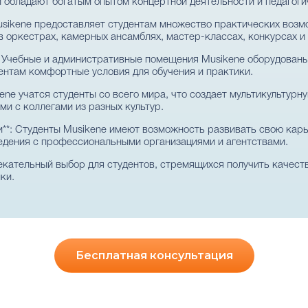
 обладают богатым опытом концертной деятельности и педагоги
Musikene предоставляет студентам множество практических возм
в оркестрах, камерных ансамблях, мастер-классах, конкурсах и
: Учебные и административные помещения Musikene оборудован
ентам комфортные условия для обучения и практики.
kene учатся студенты со всего мира, что создает мультикультур
ми с коллегами из разных культур.
**: Студенты Musikene имеют возможность развивать свою карь
едения с профессиональными организациями и агентствами.
екательный выбор для студентов, стремящихся получить качест
ки.
Бесплатная консультация