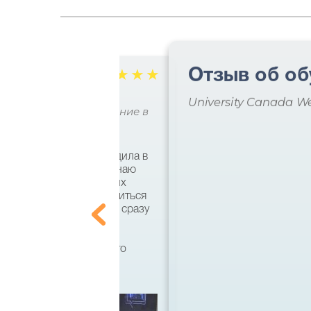
Отзыв об об
☆
☆
☆
☆
☆
славы
University Canada W
 практическое образование в
ями я несколько раз ездила в
кий язык и совсем не знаю
ально. По совету хороших
что есть возможность учиться
 этом вузе, а поступать сразу
ила на бакалавра по
тся, кстати, он имеет
 диплом государственного
 спасибо большое!