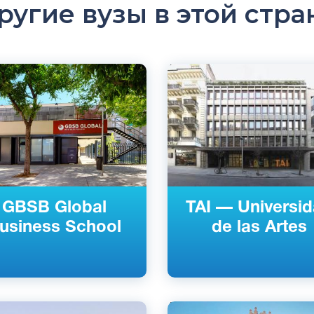
ругие вузы в этой стра
ский
Английский
она, Мадрид, Испания
Испанский
й
Мадрид, Испания
Частный
GBSB Global
TAI — Universi
usiness School
de las Artes
ский
Английский