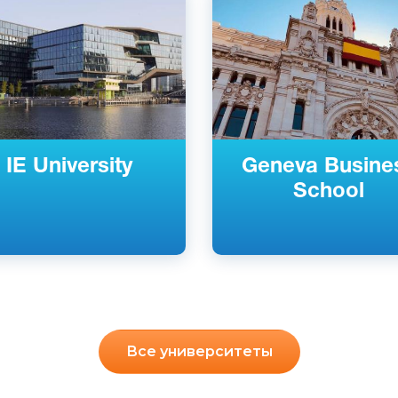
я, Мадрид, Испания
Барселона, Мадрид, Испани
й
Частный
IE University
Geneva Busine
School
Все университеты