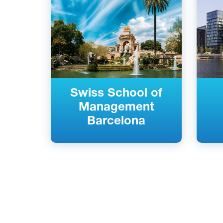
Испанский
Сегови
Барселона, Испания
Частны
Частный
Swiss School of
Management
Barcelona