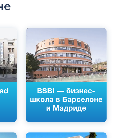
не
Английский
Барселона, Испания
Частный
dad
BSBI — бизнес-
школа в Барселоне
и Мадриде
Английский