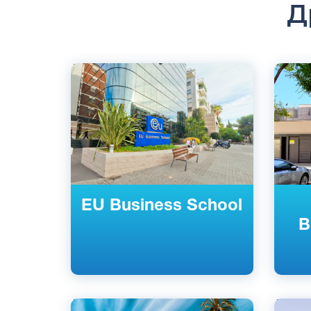
Д
Английский
Англий
Барселона, Испания
Барсел
Частный
Частны
EU Business School
B
Английский
Англий