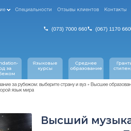
ие
Специальности
Отзывы клиентов
Контакты
(073) 7000 660
(067) 1170 660
ndation-
Языковые
Среднее
Грант
од за
курсы
образование
стипе
бежом
ние за рубежом: выберите страну и вуз
Высшее образован
торой язык мира
Высший музык