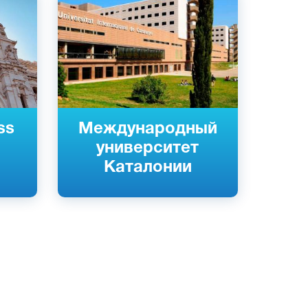
я
Испанский
Барселона, Испания
Частный
ss
Международный
университет
Каталонии