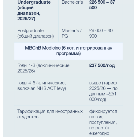
Undergraduate
Bachelor's
£26 500 – 37
(общий
500
диапазон,
2026/27)
Postgraduate
Master's /
£9 600 – 40
(общий диапазон)
PG
900
MBChB Medicine (6 лет, интегрированная
программа)
Годы 1-3 (доклинические,
£37 500/год
2025/26)
Годы 4-6 (клинические,
выше (тариф
включая NHS ACT levy)
2025/26 — по
данным ~£51
000/год)
Тарификация для иностранных
фиксируется
студентов
на год
поступления,
не растёт
ежегодно