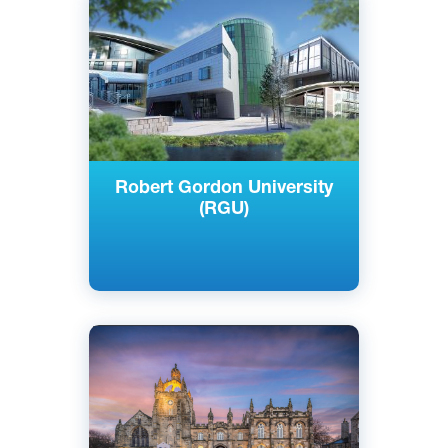
Расположение – Абердин,
Шотландия
Государственный
Robert Gordon University
(RGU)
Английский
Абердин, Шотландия
Государственный