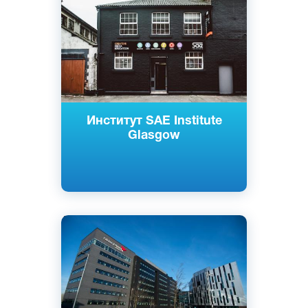
Глазго, Шотландия
Частный
Институт SAE Institute
Glasgow
Английский
Эдинбург, Шотландия
Государственный