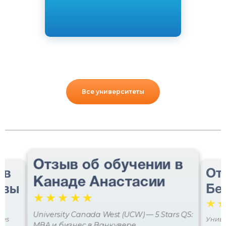
Все университеты
Отзыв об обучении в
 в
От
Канаде Анастасии
авы
Бе
☆
☆
☆
☆
☆
☆
University Canada West (UCW) — 5 Stars QS:
ces
Униве
MBA и бизнес в Ванкувере