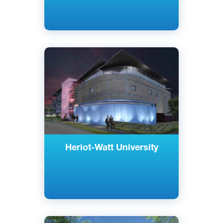
Английский
Эдинбург, Шотландия
Государственный
Heriot-Watt University
Английский