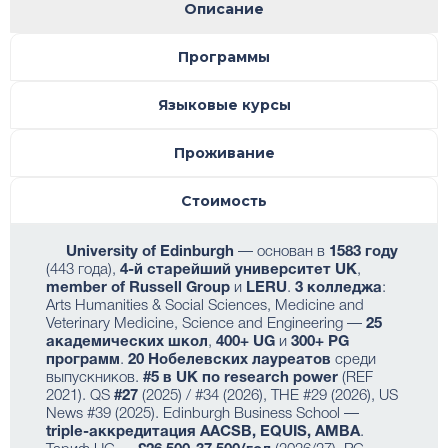
Описание
Программы
Языковые курсы
Проживание
Стоимость
University of Edinburgh
— основан в
1583 году
(443 года),
4-й старейший университет UK
,
member of Russell Group
и
LERU
.
3 колледжа
:
Arts Humanities & Social Sciences, Medicine and
Veterinary Medicine, Science and Engineering —
25
академических школ
,
400+ UG
и
300+ PG
программ
.
20 Нобелевских лауреатов
среди
выпускников.
#5 в UK по research power
(REF
2021). QS
#27
(2025) / #34 (2026), THE #29 (2026), US
News #39 (2025). Edinburgh Business School —
triple-аккредитация AACSB, EQUIS, AMBA
.