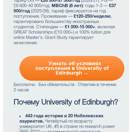
Тариф UG —
£26 500-37 500/год
(2026/27), PG —
£9 600-40 900/год.
MBChB (6 лет)
: годы 1-3 —
£37
500/год
(2025/26), тариф фиксируется на год
поступления. Проживание —
£120-250/неделю
,
гарантировано большинству иностранных
студентов. Стипендии —
£1 000-15 000+
, включая
GREAT Scholarships (£10 000+) и 100% tuition для
online Master's. Grant Study гарантирует
зачисление.
Узнать об условиях
поступления в University of
Edinburgh →
Бесплатно · Без обязательств · Ответим в течение
2 часов
Почему University of Edinburgh?
443 года истории и 20 Нобелевских
лауреатов.
Четвёртый по возрасту
университет UK, #5 в стране по research power