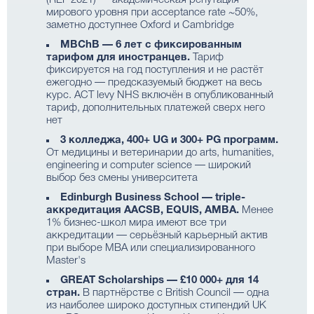
(REF 2021) — академическая репутация
мирового уровня при acceptance rate ~50%,
заметно доступнее Oxford и Cambridge
MBChB — 6 лет с фиксированным
тарифом для иностранцев.
Тариф
фиксируется на год поступления и не растёт
ежегодно — предсказуемый бюджет на весь
курс. ACT levy NHS включён в опубликованный
тариф, дополнительных платежей сверх него
нет
3 колледжа, 400+ UG и 300+ PG программ.
От медицины и ветеринарии до arts, humanities,
engineering и computer science — широкий
выбор без смены университета
Edinburgh Business School — triple-
аккредитация AACSB, EQUIS, AMBA.
Менее
1% бизнес-школ мира имеют все три
аккредитации — серьёзный карьерный актив
при выборе MBA или специализированного
Master's
GREAT Scholarships — £10 000+ для 14
стран.
В партнёрстве с British Council — одна
из наиболее широко доступных стипендий UK