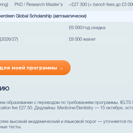
ring)
PhD / Research Master's
~£27 300 (+ bench fees до £3 00
erdeen Global Scholarship (автоматически)
£6 000/год скидка
(2026/27)
£8 000 waiver
 для моей программы →
нию
ем образовании с переводом по требованиям программы. IELTS 5.5
ation fee £27.50. Дедлайны: Medicine/Dentistry — 15 октября, ос
лее высокий академический и языковой порог — уточняется по
ные тесты.