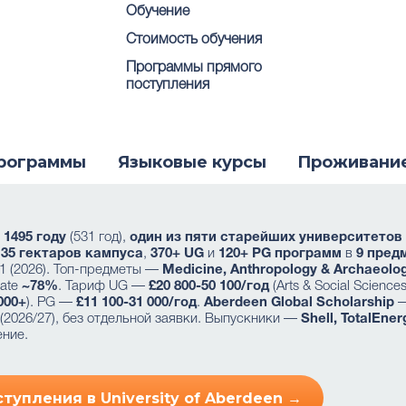
Обучение
Стоимость обучения
Программы прямого
поступления
рограммы
Языковые курсы
Проживани
в
1495 году
(531 год),
один из пяти старейших университетов
,
35 гектаров кампуса
,
370+ UG
и
120+ PG программ
в
9 пред
01 (2026). Топ-предметы —
Medicine, Anthropology & Archaeology
rate
~78%
. Тариф UG —
£20 800-50 100/год
(Arts & Social Science
000+
). PG —
£11 100-31 000/год
.
Aberdeen Global Scholarship
—
(2026/27), без отдельной заявки. Выпускники —
Shell, TotalEne
ение.
тупления в University of Aberdeen →