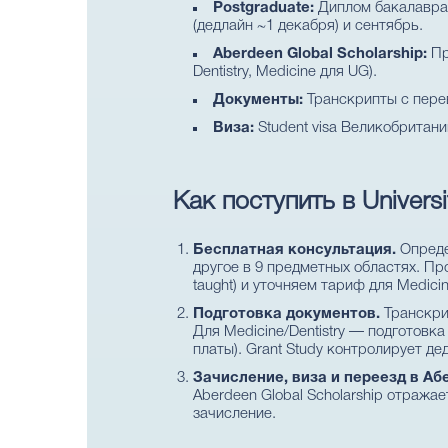
Postgraduate:
Диплом бакалавра в
(дедлайн ~1 декабря) и сентябрь.
Aberdeen Global Scholarship:
Пр
Dentistry, Medicine для UG).
Документы:
Транскрипты с перев
Виза:
Student visa Великобритании
Как поступить в Universi
Бесплатная консультация.
Определ
другое в 9 предметных областях. Пр
taught) и уточняем тариф для Medici
Подготовка документов.
Транскрип
Для Medicine/Dentistry — подготовка
платы). Grant Study контролирует де
Зачисление, виза и переезд в Аб
Aberdeen Global Scholarship отража
зачисление.