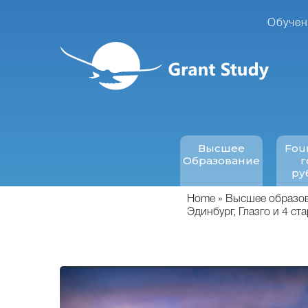
Перейти
к
Обучен
основному
содержанию
Высшее
Fou
Образование
г
ру
Home
Высшее образова
Эдинбург, Глазго и 4 ст