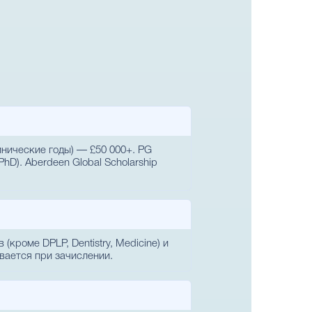
клинические годы) — £50 000+. PG
PhD). Aberdeen Global Scholarship
кроме DPLP, Dentistry, Medicine) и
ивается при зачислении.