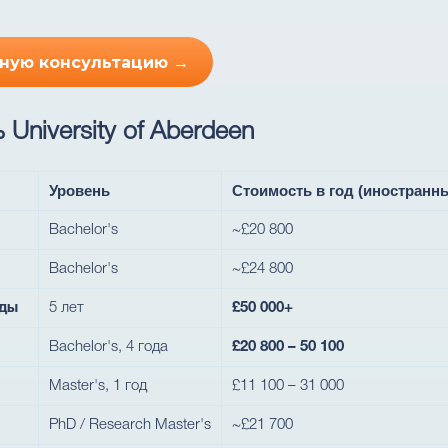
тную консультацию →
University of Aberdeen
Уровень
Стоимость в год (иностранн
Bachelor's
~£20 800
Bachelor's
~£24 800
оды
5 лет
£50 000+
Bachelor's, 4 года
£20 800 – 50 100
Master's, 1 год
£11 100 – 31 000
PhD / Research Master's
~£21 700