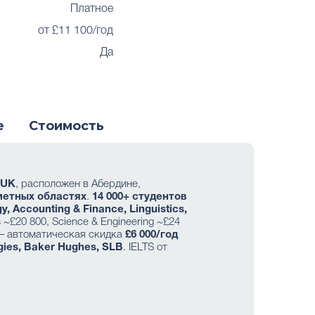
Платное
от £11 100/год
Да
е
Стоимость
 UK
, расположен в Абердине,
метных областях
.
14 000+ студентов
, Accounting & Finance, Linguistics,
s ~£20 800, Science & Engineering ~£24
 автоматическая скидка
£6 000/год
rgies, Baker Hughes, SLB
. IELTS от