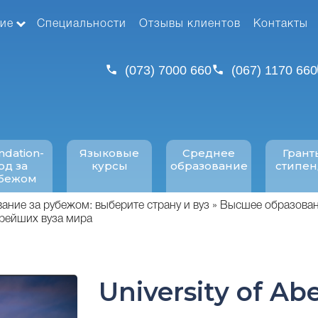
ие
Специальности
Отзывы клиентов
Контакты
(073) 7000 660
(067) 1170 660
ndation-
Языковые
Среднее
Грант
од за
курсы
образование
стипе
бежом
ние за рубежом: выберите страну и вуз
Высшее образован
арейших вуза мира
University of A