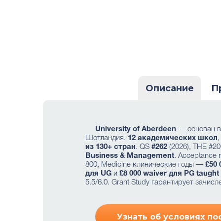
Описание
П
University of Aberdeen
— основан 
Шотландия.
12 академических школ
из 130+ стран
. QS
#262
(2026), THE #2
Business & Management
. Acceptance 
800, Medicine клинические годы —
£50 
для UG
и
£8 000 waiver для PG taught
5.5/6.0. Grant Study гарантирует зачисл
Узнать об условиях пос