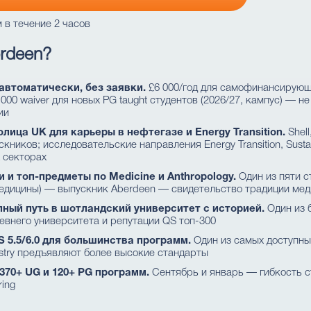
 в течение 2 часов
erdeen?
 автоматически, без заявки.
£6 000/год для самофинансирующ
£8 000 waiver для новых PG taught студентов (2026/27, кампус) — 
ии
ица UK для карьеры в нефтегазе и Energy Transition.
Shell
иков; исследовательские направления Energy Transition, Sustaina
 секторах
 и топ-предметы по Medicine и Anthropology.
Один из пяти с
едицины) — выпускник Aberdeen — свидетельство традиции мед
пный путь в шотландский университет с историей.
Один из 
евнего университета и репутации QS топ-300
 5.5/6.0 для большинства программ.
Один из самых доступны
tistry предъявляют более высокие стандарты
370+ UG и 120+ PG программ.
Сентябрь и январь — гибкость с
ring