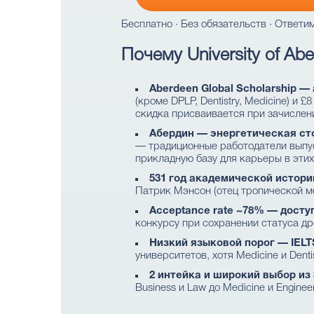
Бесплатно · Без обязательств · Ответим
Почему University of Ab
Aberdeen Global Scholarship —
(кроме DPLP, Dentistry, Medicine) и 
скидка присваивается при зачислен
Абердин — энергетическая стол
— традиционные работодатели выпускн
прикладную базу для карьеры в этих
531 год академической истории
Патрик Мэнсон (отец тропической м
Acceptance rate ~78% — досту
конкурсу при сохранении статуса др
Низкий языковой порог — IELTS
университетов, хотя Medicine и Den
2 интейка и широкий выбор из 
Business и Law до Medicine и Enginee