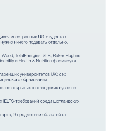
ихся иностранных UG-студентов
не нужно ничего подавать отдельно,
, Wood, TotalEnergies, SLB, Baker Hughes
bility и Health & Nutrition формируют
тарейших университетов UK; сэр
ицинского образования
более открытых шотландских вузов по
х IELTS-требований среди шотландских
тарта; 9 предметных областей от