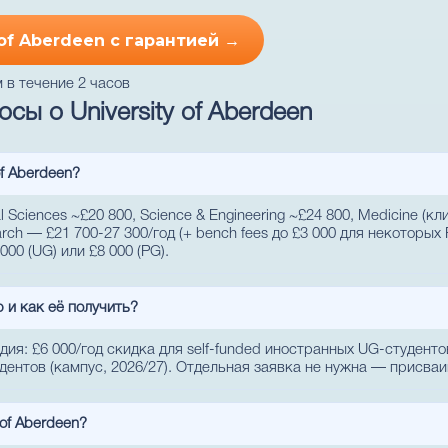
 of Aberdeen с гарантией →
 в течение 2 часов
сы о University of Aberdeen
of Aberdeen?
al Sciences ~£20 800, Science & Engineering ~£24 800, Medicine (
arch — £21 700-27 300/год (+ bench fees до £3 000 для некоторых 
00 (UG) или £8 000 (PG).
p и как её получить?
я: £6 000/год скидка для self-funded иностранных UG-студентов (
тудентов (кампус, 2026/27). Отдельная заявка не нужна — присва
 of Aberdeen?