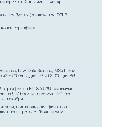
университет. 2 интейка — январь
 не требуется (исключения: DPLP,
зыковой сертификат.
siness, Law, Data Science, MSc IT или
кий £6 000/год для UG и £8 000 для PG
 сертификат (IELTS 5.5/6.0 минимум).
n fee £27.50) или напрямую (PG, без
 ~1 декабря.
итании, подтверждение финансов.
ждает весь процесс. Гарантируем