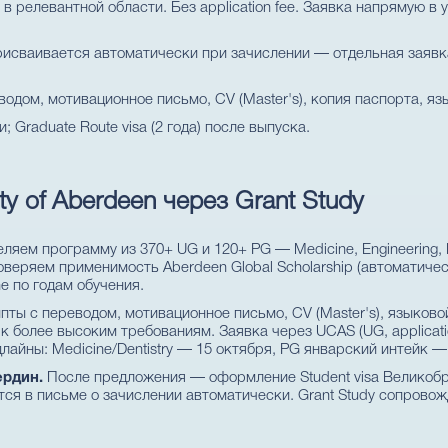
 релевантной области. Без application fee. Заявка напрямую в 
исваивается автоматически при зачислении — отдельная заявка
одом, мотивационное письмо, CV (Master's), копия паспорта, я
; Graduate Route visa (2 года) после выпуска.
ty of Aberdeen через Grant Study
яем программу из 370+ UG и 120+ PG — Medicine, Engineering, Bu
оверяем применимость Aberdeen Global Scholarship (автоматичес
ne по годам обучения.
ты с переводом, мотивационное письмо, CV (Master's), языковой
 к более высоким требованиям. Заявка через UCAS (UG, applicatio
длайны: Medicine/Dentistry — 15 октября, PG январский интейк —
ердин.
После предложения — оформление Student visa Великобр
ется в письме о зачислении автоматически. Grant Study сопрово