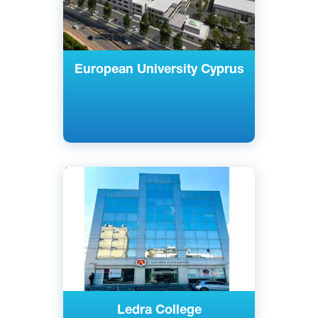
European University Cyprus
Английский
Греческий
Никосия, Кипр
Частный
Ledra College