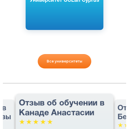
Университет UCLan Cyprus
Все университеты
Отзыв об обучении в
 в
От
Канаде Анастасии
авы
Бе
☆
☆
☆
☆
☆
☆