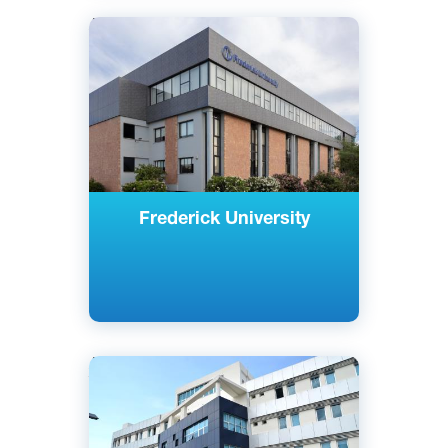
Английский
Греческий
Никосия, Лимассол, Кипр
Частный
Frederick University
Английский
Турецкий
Кирения, Северный Кипр
Частный