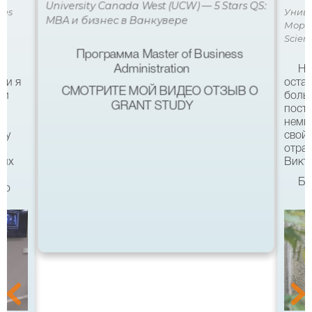
University Canada West (UCW) — 5 Stars QS:
ces
Униве
MBA и бизнес в Ванкувере
Мора 
Scien
Программа Master of Business
Administration
Не
ми я
остав
СМОТРИТЕ МОЙ ВИДЕО ОТЗЫВ О
 и
боль
GRANT STUDY
посту
немн
му
свой 
а
отра
ших
Викто
Бл
что
качес
Все б
хотел
eg в
связ
помо
 с
после
а
Бель
Мура 
уз
аккр
меет