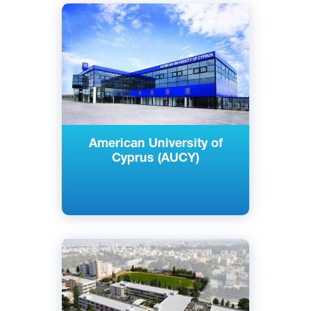
Английский
Греческий
Ларнака, Кипр
Частный
American University of
Cyprus (AUCY)
Английский
Греческий
Никосия, Кипр
Частный