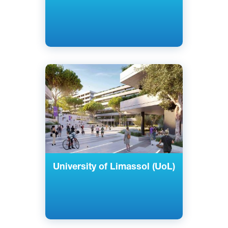
Английский
Никосия, Лимассол, Кипр
Частный
University of Limassol (UoL)